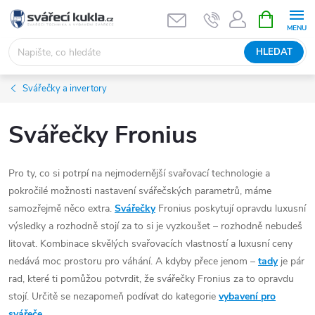
Přejít na obsah
NÁKUPNÍ 
HLEDAT
Svářečky a invertory
Svářečky Fronius
Pro ty, co si potrpí na nejmodernější svařovací technologie a
pokročilé možnosti nastavení svářečských parametrů, máme
samozřejmě něco extra.
Svářečky
Fronius poskytují opravdu luxusní
výsledky a rozhodně stojí za to si je vyzkoušet – rozhodně nebudeš
litovat. Kombinace skvělých svařovacích vlastností a luxusní ceny
nedává moc prostoru pro váhání. A kdyby přece jenom –
tady
je pár
rad, které ti pomůžou potvrdit, že svářečky Fronius za to opravdu
stojí. Určitě se nezapomeň podívat do kategorie
vybavení pro
svářeče
.