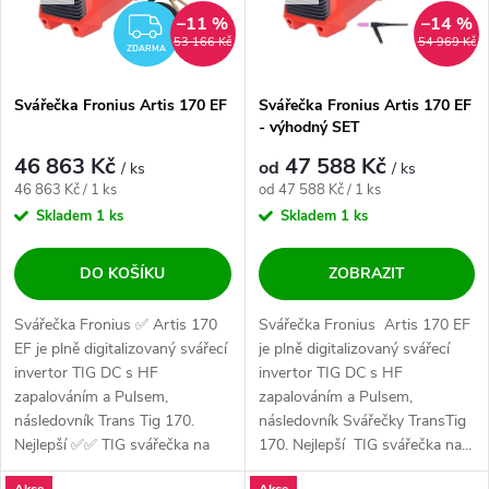
–11 %
–14 %
ZDARMA
53 166 Kč
54 969 Kč
ZDARMA
Svářečka Fronius Artis 170 EF
Svářečka Fronius Artis 170 EF
- výhodný SET
46 863 Kč
47 588 Kč
od
/ ks
/ ks
Měrná cena:
Měrná cena:
46 863 Kč / 1 ks
od 47 588 Kč / 1 ks
Skladem
1 ks
Skladem
1 ks
DO KOŠÍKU
ZOBRAZIT
Svářečka Fronius ✅ Artis 170
Svářečka Fronius Artis 170 EF
EF je plně digitalizovaný svářecí
je plně digitalizovaný svářecí
invertor TIG DC s HF
invertor TIG DC s HF
zapalováním a Pulsem,
zapalováním a Pulsem,
následovník Trans Tig 170.
následovník Svářečky TransTig
Nejlepší ✅✅ TIG svářečka na
170. Nejlepší TIG svářečka na...
světě!. Fakt nic...
Akce
Akce