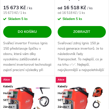
15 673 Kč
16 518 Kč
od
/ ks
/ ks
Měrná cena:
Měrná cena:
15 673 Kč / 1 ks
od 16 518 Kč / 1 ks
Skladem
5 ks
Skladem
5 ks
DO KOŠÍKU
ZOBRAZIT
Svářecí invertor Fronius Ignis
Svařovací zdroj Ignis 150 je
150 představuje špičku v
nová generace invertorů. Je to
oboru, která vám díky
následovník řady
vysokému zatěžovateli a
Transpocket. To nejlepší, co je
moderní invertorové technologii
na trhu ✅✅. Nejlepší,
zajistí precizní výsledky při
nejvýkonnější a nejspolehlivější
svařování...
svářečka na...
Akce
Akce
Kabel/y
Kabel/y
Hořák
Hořák
SET
SET
Záruka +
Záruka +