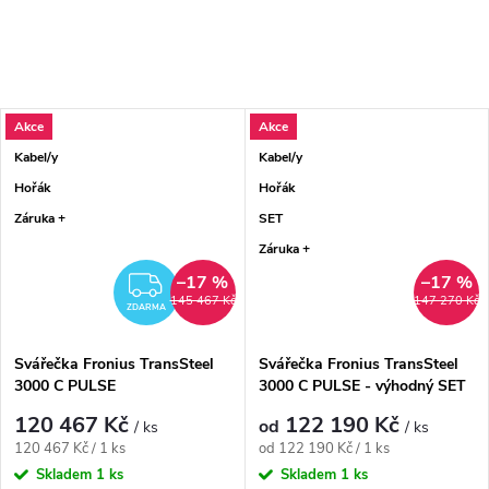
Akce
Akce
Kabel/y
Kabel/y
Hořák
Hořák
Záruka +
SET
Záruka +
–17 %
–17 %
ZDARMA
145 467 Kč
147 270 Kč
ZDARMA
Svářečka Fronius TransSteel
Svářečka Fronius TransSteel
3000 C PULSE
3000 C PULSE - výhodný SET
120 467 Kč
122 190 Kč
od
/ ks
/ ks
Měrná cena:
Měrná cena:
120 467 Kč / 1 ks
od 122 190 Kč / 1 ks
Skladem
1 ks
Skladem
1 ks