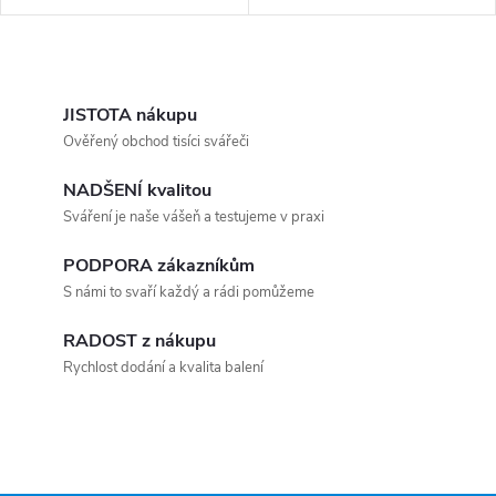
robustní...
robustní...
Ovládací prvky výpisu
JISTOTA nákupu
Ověřený obchod tisíci svářeči
NADŠENÍ kvalitou
Sváření je naše vášeň a testujeme v praxi
PODPORA zákazníkům
S námi to svaří každý a rádi pomůžeme
RADOST z nákupu
Rychlost dodání a kvalita balení