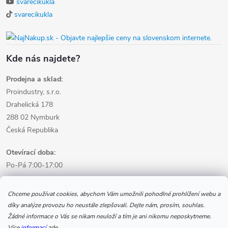
svarecikukla
svarecikukla
Kde nás najdete?
Prodejna a sklad:
Proindustry, s.r.o.
Drahelická 178
288 02 Nymburk
Česká Republika
Otevírací doba:
Po-Pá 7:00-17:00
Informace pro nákup
Chceme používat cookies, abychom Vám umožnili pohodlné prohlížení webu a
díky analýze provozu ho neustále zlepšovali. Dejte nám, prosím, souhlas.
Žádné informace o Vás se nikam neuloží a tím je ani nikomu neposkytneme.
Informace pro Vás
Více
informací
zde.