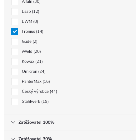
AlfaIn
30
Esab
12
EWM
8
Fronius
14
Güde
2
iWeld
20
Kowax
21
Omicron
24
PanterMax
16
Český výrobce
44
Stahlwerk
19
Zatěžovatel 100%
Zatěžovatel 30%