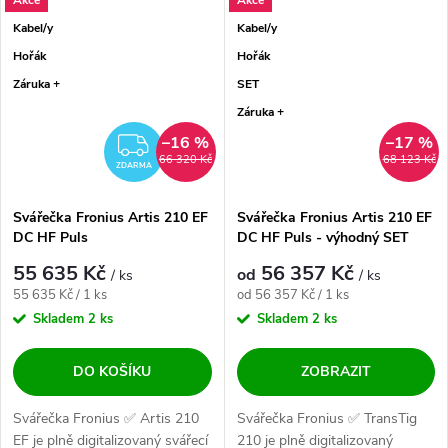
Kabel/y
Kabel/y
Hořák
Hořák
Záruka +
SET
Záruka +
–16 %
–17 %
ZDARMA
66 320 Kč
68 123 Kč
ZDARMA
Svářečka Fronius Artis 210 EF
Svářečka Fronius Artis 210 EF
DC HF Puls
DC HF Puls - výhodný SET
55 635 Kč
56 357 Kč
od
/ ks
/ ks
Měrná cena:
Měrná cena:
55 635 Kč / 1 ks
od 56 357 Kč / 1 ks
Skladem
2 ks
Skladem
2 ks
DO KOŠÍKU
ZOBRAZIT
Svářečka Fronius ✅ Artis 210
Svářečka Fronius ✅ TransTig
EF je plně digitalizovaný svářecí
210 je plně digitalizovaný