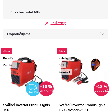
Zatěžovatel 60%
Zrušit filtry
Řazení produktů
Doporučujeme
Nejlevnější
Výpis produktů
Akce
Akce
Nejdražší
Kabel/y
Kabel/y
Nejprodávanější
Záruka +
SET
Záruka +
Abecedně
–16 %
–18 %
ZDARMA
18 773 Kč
20 329 Kč
ZDARMA
Svářecí invertor Fronius Ignis
Svářecí invertor Fronius Ignis
150
150 - výhodný SET