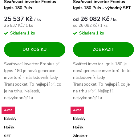
Svařovací invertor Fronius
Svařovací invertor Fronius
Ignis 180 Puls
Ignis 180 Puls - výhodný SET
25 537 Kč
26 082 Kč
od
/ ks
/ ks
Měrná cena:
Měrná cena:
25 537 Kč / 1 ks
od 26 082 Kč / 1 ks
Skladem
1 ks
Skladem
1 ks
DO KOŠÍKU
ZOBRAZIT
Svařovací invertor Fronius ✅
Svářecí invertor Ignis 180 je
Ignis 180 je nová generace
nová generace invertorů. Je to
invertorů - následovník řady
následovník řady
Transpocket. To nejlepší ✅, co
Transpocket. To nejlepší, co je
je na trhu. Nejlepší,
na trhu ✅✅. Nejlepší,
nejvýkonnější a
nejvýkonnější a...
nejspolehlivější...
Akce
Akce
Kabel/y
Kabel/y
Hořák
Hořák
SET
Záruka +