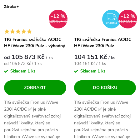
Záruka +
–12 %
–12 %
ZDAR
120 954 Kč
119 151 Kč
ZDARMA
TIG Fronius svářečka AC/DC
TIG svářečka Fronius AC/DC
HF iWave 230i Pulz - výhodný
HF iWave 230i Pulz
SET
105 873 Kč
104 151 Kč
od
/ ks
/ ks
Měrná cena:
Měrná cena:
od 105 873 Kč / 1 ks
104 151 Kč / 1 ks
Skladem
1 ks
Skladem
1 ks
ZOBRAZIT
DO KOŠÍKU
TIG svářečka Fronius iWave
TIG svářečka Fronius iWave
230i AC/DC ✅ je plně
230i AC/DC ✅ je plně
digitalizovaný svařovací zdroj
digitalizovaný svařovací zdroj
nejvyšší kvality, který se
nejvyšší kvality, který se
používá zejména pro práci s
používá zejména pro práci s
hliníkem. iWave se vyznačuje
hliníkem. iWave se vyznačuje