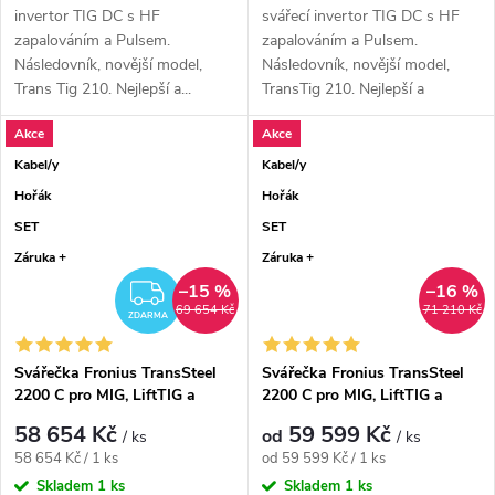
invertor TIG DC s HF
svářecí invertor TIG DC s HF
zapalováním a Pulsem.
zapalováním a Pulsem.
Následovník, novější model,
Následovník, novější model,
Trans Tig 210. Nejlepší a...
TransTig 210. Nejlepší a
nejsilnější...
Akce
Akce
Kabel/y
Kabel/y
Hořák
Hořák
SET
SET
Záruka +
Záruka +
–15 %
–16 %
ZDARMA
69 654 Kč
71 210 Kč
ZDARMA
Svářečka Fronius TransSteel
Svářečka Fronius TransSteel
2200 C pro MIG, LiftTIG a
2200 C pro MIG, LiftTIG a
MMA
MMA - výhodný SET
58 654 Kč
59 599 Kč
od
/ ks
/ ks
Měrná cena:
Měrná cena:
58 654 Kč / 1 ks
od 59 599 Kč / 1 ks
Skladem
1 ks
Skladem
1 ks