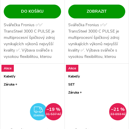
DO KOŠÍKU
ZOBRAZIT
Svářečka Fronius ✅✅
Svářečka Fronius ✅✅
TransSteel 3000 C PULSE je
TransSteel 3000 C PULSE je
multiprocesní špičkový zdroj
multiprocesní špičkový zdroj
vynikajících výkonů nejvyšší
vynikajících výkonů nejvyšší
kvality ✅. Výbava svářeče s
kvality ✅. Výbava svářeče s
vysokou flexibilitou, kterou
vysokou flexibilitou, kterou
použije...
použije...
Akce
Akce
Kabel/y
Kabel/y
Záruka +
SET
Záruka +
–19 %
–21 %
ZDARMA
31 537 Kč
33 093 Kč
ZDARMA