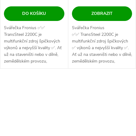
DO KOŠÍKU
ZOBRAZIT
Svářečka Fronius ✅✅
Svářečka Fronius
TransSteel 2200C je
✅✅ TransSteel 2200C je
multifunkční zdroj špičkových
multifunkční zdroj špičkových
výkonů a nejvyšší kvality ✅. Ať
✅ výkonů a nejvyšší kvality ✅.
už na staveništi nebo v dílně,
Ať už na staveništi nebo v dílně,
zemědělském provozu,
zemědělském provozu,
kovozpracujícím...
kovozpracujícím...