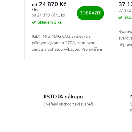
SET
24 870 Kč
37 1
od
/ ks
Měrná c
37 172 
ZOBRAZIT
Měrná cena:
od 24 870 Kč / 1 ks
Skl
Skladem
1 ks
Svařova
IGBT, MIG MAG CO2 svářečka s
svařov
pěkným výkonem 270A, zajímavou
příprav
cenou a bohatou výbavou. Pro sváření
profesi
metodami MIG MAG, MMA, Lift TIG. 4
investi
kladkový pohon pro snazší práci a
hladký běh...
Ovládací prvky výpisu
JISTOTA nákupu
Ověřený obchod tisíci svářeči
S
p