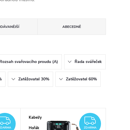
ODÁVANĚJŠÍ
ABECEDNĚ
Rozsah svařovacího proudu (A)
Řada svářeček
%
Zatěžovatel 30%
Zatěžovatel 60%
Kabel/y
ZDARMA
ZDARM
Hořák
ZDARMA
ZDARMA