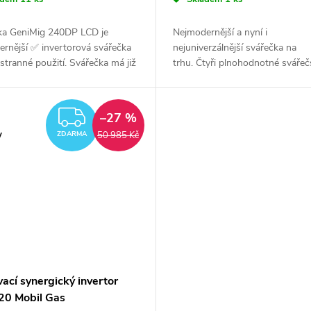
ka GeniMig 240DP LCD je
Nejmodernější a nyní i
rnější ✅ invertorová svářečka
nejuniverzálnější svářečka na
stranné použití. Svářečka má již
trhu. Čtyři plnohodnotné svářeč
adu pulzní proud ✅ pro CO2
metody v jednom zařízení. MIG,
. IGBT technologie a kvalitní...
HF, MMA i Plazma řezačka ✅. V
jednom svářecím...
ZDARMA
–27 %
y
50 985 Kč
ZDARMA
ací synergický invertor
20 Mobil Gas