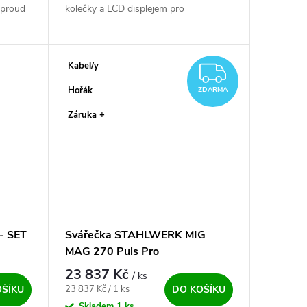
 proud
kolečky a LCD displejem pro
 250 A i
nastavování parametrů. Hlavní
výhodou této svářečky je možnost
svářet pulzem ✅ a...
Kabel/y
ZDARM
Hořák
ZDARMA
Záruka +
- SET
Svářečka STAHLWERK MIG
MAG 270 Puls Pro
23 837 Kč
/ ks
Měrná cena:
23 837 Kč / 1 ks
OŠÍKU
DO KOŠÍKU
Skladem
1 ks