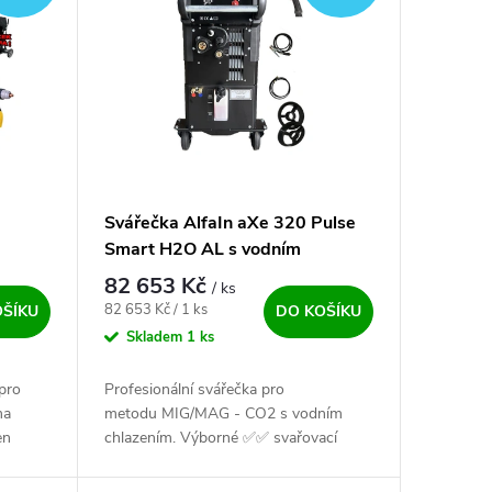
Svářečka AlfaIn aXe 320 Pulse
Smart H2O AL s vodním
chlazením
82 653 Kč
/ ks
Měrná cena:
82 653 Kč / 1 ks
OŠÍKU
DO KOŠÍKU
Skladem
1 ks
pro
Profesionální svářečka pro
ma
metodu MIG/MAG - CO2 s vodním
en
chlazením. Výborné ✅✅ svařovací
i ✅.
vlastnosti s CO2 i směsným plynem. S
nom...
programem...