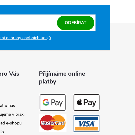
ODEBÍRAT
mi ochrany osobních údajů
pro Vás
Přijímáme online
platby
at u nás
ujeme v praxi
lad e-shopu
dlo