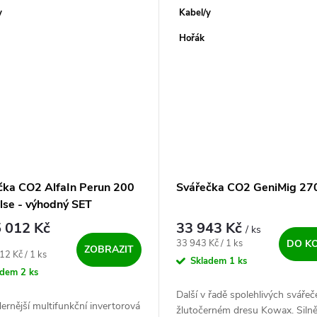
svářecím...
y
Kabel/y
A
Hořák
čka CO2 AlfaIn Perun 200
Svářečka CO2 GeniMig 2
lse - výhodný SET
 012 Kč
33 943 Kč
/ ks
Měrná cena:
33 943 Kč / 1 ks
DO K
ZOBRAZIT
ena:
12 Kč / 1 ks
Skladem
1 ks
adem
2 ks
Další v řadě spolehlivých svářeč
rnější multifunkční invertorová
žlutočerném dresu Kowax. Silněj