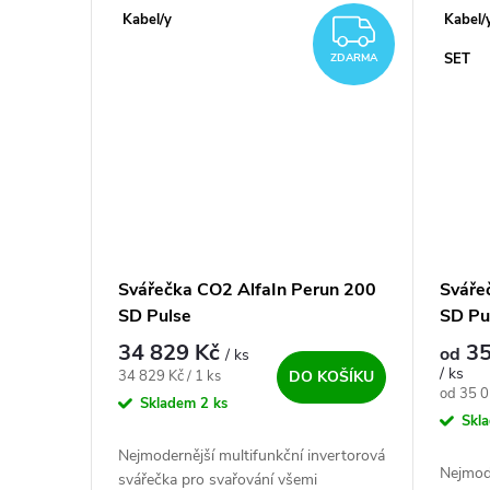
Vysoce...
jednom 
Kabel/y
Kabel/
ZDARM
SET
ZDARMA
Svářečka CO2 AlfaIn Perun 200
Sváře
SD Pulse
SD Pu
34 829 Kč
35
od
/ ks
/ ks
Měrná cena:
34 829 Kč / 1 ks
DO KOŠÍKU
Měrná c
od 35 0
Skladem
2 ks
Skl
Nejmodernější multifunkční invertorová
Nejmode
svářečka pro svařování všemi