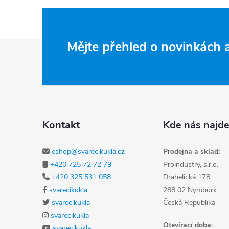
Zápatí
Mějte přehled o novinkách
Kontakt
Kde nás najde
eshop@svarecikukla.cz
Prodejna a sklad:
+420 725 72 72 79
Proindustry, s.r.o.
+420 325 531 058
Drahelická 178
svarecikukla
288 02 Nymburk
svarecikukla
Česká Republika
svarecikukla
Otevírací doba:
svarecikukla