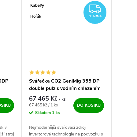
Kabel/y
ZDARM
Hořák
ZDARMA
70DP
Svářečka CO2 GeniMig 355 DP
double pulz s vodním chlazením
67 465 Kč
/ ks
Měrná cena:
67 465 Kč / 1 ks
OŠÍKU
DO KOŠÍKU
Skladem
1 ks
ek v
Nejmodernější svařovací zdroj
ší stroj
invertorové technologie na podvozku s