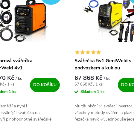
torová svářečka
Svářečka 5v1 GeniWeld s
rWeld 4v1
podvozkem a kuklou
70 Kč
67 868 Kč
/ ks
/ ks
ena:
Měrná cena:
Kč / 1 ks
67 868 Kč / 1 ks
DO KOŠÍKU
DO K
adem
1 ks
Skladem
1 ks
rnější a nyní i
Multifunkční ✅ svářecí invertor 
erzálnější svářečka na
všechny metody sváření a plaz
tyři plnohodnotné svářečské
řezačka navíc ✅. Jednoduše jed
v jednom zařízení. MIG, TIG
svářecí zdroj na všechny činnost
A i Plazma řezačka ✅. Vše v
Mýtus, že vše nemůže být v jed