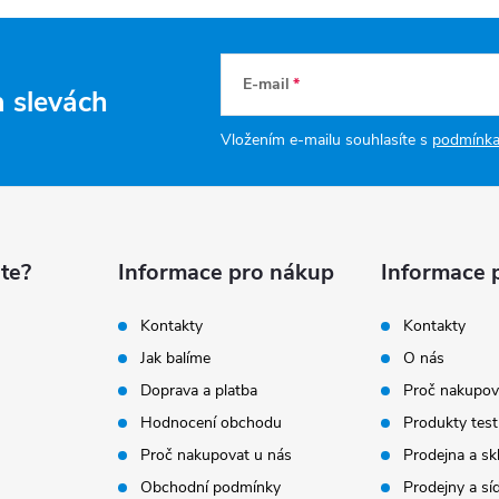
E-mail
a slevách
Vložením e-mailu souhlasíte s
podmínka
te?
Informace pro nákup
Informace 
Kontakty
Kontakty
Jak balíme
O nás
Doprava a platba
Proč nakupov
Hodnocení obchodu
Produkty test
Proč nakupovat u nás
Prodejna a sk
Obchodní podmínky
Prodejny a sí