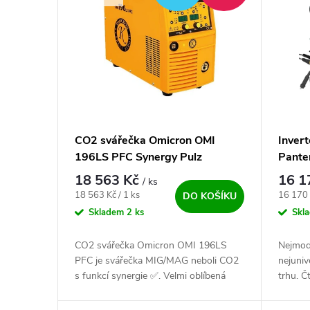
CO2 svářečka Omicron OMI
Inver
196LS PFC Synergy Pulz
Pante
18 563 Kč
16 1
/ ks
Měrná cena:
Měrná c
18 563 Kč / 1 ks
16 170 
DO KOŠÍKU
Skladem
2 ks
Skl
CO2 svářečka Omicron OMI 196LS
Nejmode
PFC je svářečka MIG/MAG neboli CO2
nejuniv
s funkcí synergie ✅. Velmi oblíbená
trhu. Č
svářečka vhodná do dílny, údržby,
metody 
domácnosti a lehkou výrobu ✅.
HF, MM