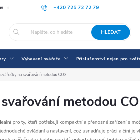
+420 725 72 72 79
me
Doprava a platba
Proč nakupovat u nás
Svářečky a vybaven
eshop@svarecikukla.cz
HLEDAT
ory
Vybavení svářeče
Příslušenství nejen pro svář
í svářečky na svařování metodou CO2
a svařování metodou C
deální pro ty, kteří potřebují kompaktní a přenosné zařízení s mo
jednoduché ovládání a nastavení, což usnadňuje práci a činí je v
 profi svářeče ale i hobby použití, pokud chce mít hobby svářeč