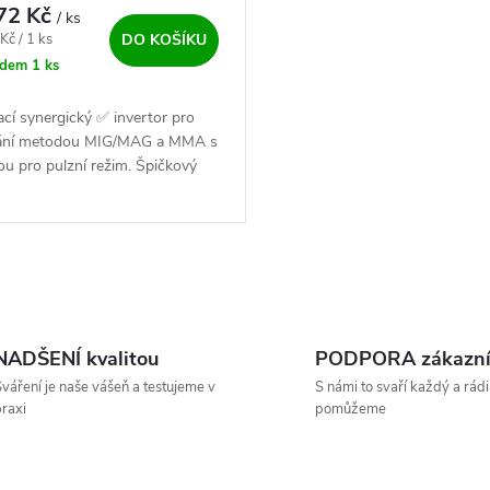
72 Kč
/ ks
ena:
Kč / 1 ks
DO KOŠÍKU
adem
1 ks
cí synergický ✅ invertor pro
ání metodou MIG/MAG a MMA s
ou pro pulzní režim. Špičkový
onální stroj který stojí za
ci ✅✅.
NADŠENÍ kvalitou
PODPORA zákazn
váření je naše vášeň a testujeme v
S námi to svaří každý a rádi
raxi
pomůžeme