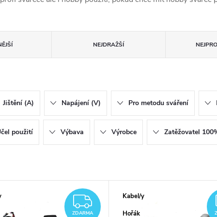
ĚJŠÍ
NEJDRAŽŠÍ
NEJPR
Jištění (A)
Napájení (V)
Pro metodu sváření
čel použití
Výbava
Výrobce
Zatěžovatel 100
y
Kabel/y
ZDARMA
Hořák
ZDARMA