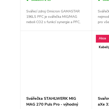
Svářecí zdroj Omicron GAMASTAR
Svářeč
196LS PFC je svářečka MIG/MAG
nejmode
neboli CO2 s funkcí synergie a PFC,
pro vše
což je možnost i připojení na dlouhou
v zákl
prodlužovačku nebo elektrocentrálu ✅
sváření
ale...
Akce
Kabel/
Svářečka STAHLWERK MIG
Svařov
MAG 270 Puls Pro - výhodný
aXe 3