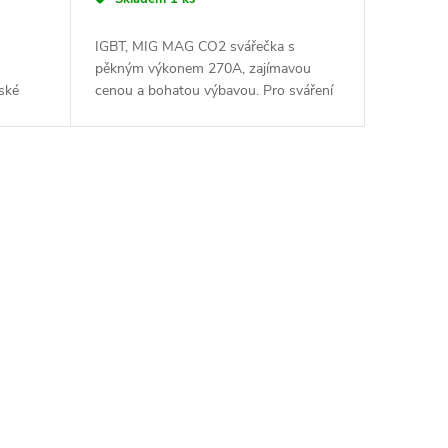
IGBT, MIG MAG CO2 svářečka s
pěkným výkonem 270A, zajímavou
ské
cenou a bohatou výbavou. Pro sváření
 TIG
metodami MIG MAG, MMA, Lift TIG. 4
še v
kladkový pohon pro snazší práci a
hladký běh...