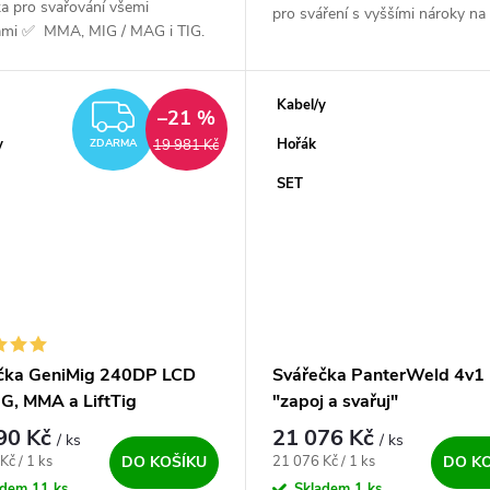
a pro svařování všemi
pro sváření s vyššími nároky na
mi ✅ MMA, MIG / MAG i TIG.
a průvar. K dispozici budeš mít
ro ocelové, nerezové i hliníkové
double puls. LCD...
růměru 0,6 -...
Kabel/y
ZDARMA
–21 %
y
Hořák
19 981 Kč
ZDARMA
SET
čka GeniMig 240DP LCD
Svářečka PanterWeld 4v1 
IG, MMA a LiftTig
"zapoj a svařuj"
90 Kč
21 076 Kč
/ ks
/ ks
ena:
Měrná cena:
Kč / 1 ks
21 076 Kč / 1 ks
DO KOŠÍKU
DO K
adem
11 ks
Skladem
1 ks