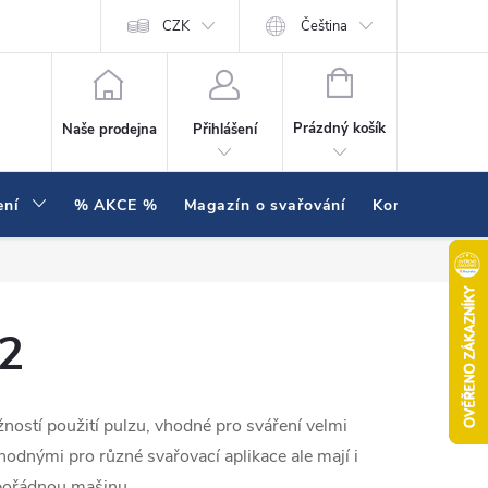
í testujeme v praxi
Hodnocení obchodu
CZK
Čeština
NÁKUPNÍ KOŠÍK
Prázdný košík
Naše prodejna
Přihlášení
ení
% AKCE %
Magazín o svařování
Kontakty
O2
žností použití pulzu, vhodné pro sváření velmi
hodnými pro různé svařovací aplikace ale mají i
 pořádnou mašinu.