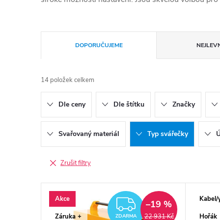
Řazení produktů
DOPORUČUJEME
NEJLEVN
14
položek celkem
Dle ceny
Dle štítku
Značky
Svařovaný materiál
Typ svářečky
Ú
Zrušit filtry
Výpis produktů
Akce
Kabel/
ZDARMA
–19 %
Záruka +
Hořák
22 931 Kč
ZDARMA