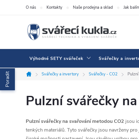
Přejít na obsah
O nás
Kontakty
Naše prodejna a sklad
Jak balí
Výhodné SETY svářeček
Svářečky a invert
Poradit
Svářečky a invertory
Svářečky - CO2
Pulzn
Domů
Pulzní svářečky n
Pulzní svářečky na svařování metodou CO2
jsou i
tenkých materiálů. Tyto svářečky jsou navrženy pro 
široké možnosti nastavení. Jsou skvělou volbou pro