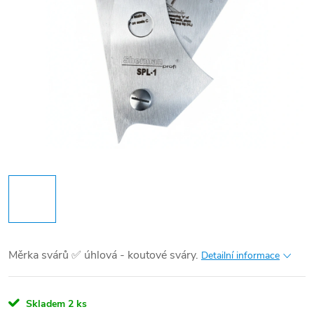
Měrka svárů ✅ úhlová - koutové sváry.
Detailní informace
Skladem
2 ks