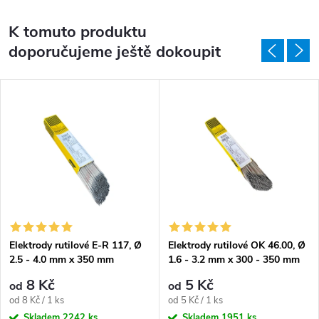
K tomuto produktu
doporučujeme ještě dokoupit
Elektrody rutilové E-R 117, Ø
Elektrody rutilové OK 46.00, Ø
2.5 - 4.0 mm x 350 mm
1.6 - 3.2 mm x 300 - 350 mm
8 Kč
5 Kč
od
od
Měrná cena:
Měrná cena:
od 8 Kč / 1 ks
od 5 Kč / 1 ks
Skladem
2242 ks
Skladem
1951 ks