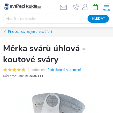
Přejít na obsah
NÁKUPNÍ 
HLEDAT
Příslušenství nejen pro sváření
Měrka svárů úhlová -
koutové sváry
1 hodnocení
Podrobnosti hodnocení
Kód produktu:
MGNMR1115