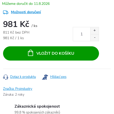
11.8.2026
Možnosti doručení
981 Kč
/ ks
811 Kč bez DPH
Měrná cena:
981 Kč / 1 ks
VLOŽIT DO KOŠÍKU
Dotaz k produktu
Hlídací pes
Značka:
Proindustry
Záruka
:
2 roky
Zákaznická spokojenost
99,8 % spokojených zákazníků