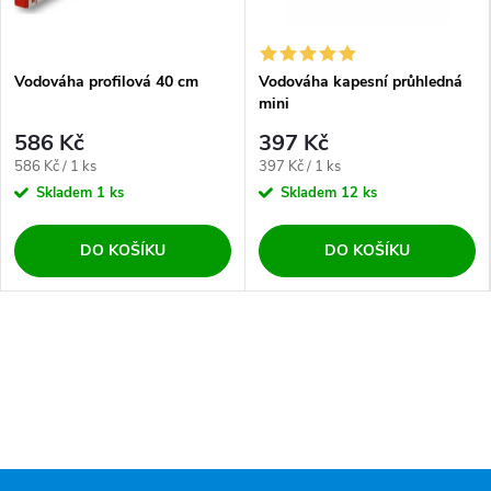
Vodováha profilová 40 cm
Vodováha kapesní průhledná
mini
586 Kč
397 Kč
Měrná cena:
Měrná cena:
586 Kč / 1 ks
397 Kč / 1 ks
Skladem
1 ks
Skladem
12 ks
DO KOŠÍKU
DO KOŠÍKU