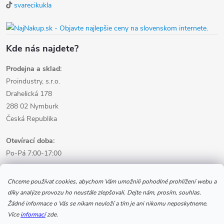
svarecikukla
Kde nás najdete?
Prodejna a sklad:
Proindustry, s.r.o.
Drahelická 178
288 02 Nymburk
Česká Republika
Otevírací doba:
Po-Pá 7:00-17:00
Informace pro nákup
Chceme používat cookies, abychom Vám umožnili pohodlné prohlížení webu a
díky analýze provozu ho neustále zlepšovali. Dejte nám, prosím, souhlas.
Žádné informace o Vás se nikam neuloží a tím je ani nikomu neposkytneme.
Informace pro Vás
Více
informací
zde.