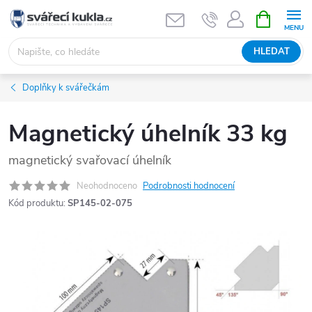
Přejít na obsah
NÁKUPNÍ 
HLEDAT
Doplňky k svářečkám
Magnetický úhelník 33 kg
magnetický svařovací úhelník
Neohodnoceno
Podrobnosti hodnocení
Kód produktu:
SP145-02-075