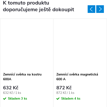
K tomuto produktu
doporučujeme ještě dokoupit
Zemnící svěrka na kostru
Zemnící svěrka magnetická
600A
600 A
632 Kč
872 Kč
Měrná cena:
Měrná cena:
632 Kč / 1 ks
872 Kč / 1 ks
Skladem
3 ks
Skladem
4 ks