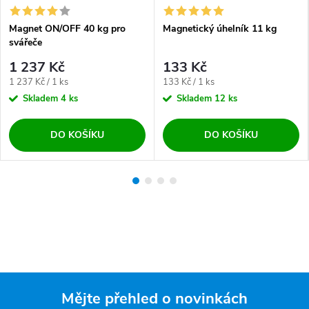
Magnet ON/OFF 40 kg pro
Magnetický úhelník 11 kg
svářeče
1 237 Kč
133 Kč
Měrná cena:
Měrná cena:
1 237 Kč / 1 ks
133 Kč / 1 ks
Skladem
4 ks
Skladem
12 ks
DO KOŠÍKU
DO KOŠÍKU
Mějte přehled o novinkách