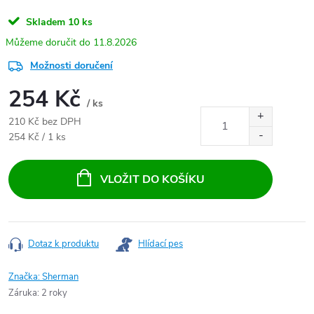
Skladem
10 ks
11.8.2026
Možnosti doručení
254 Kč
/ ks
210 Kč bez DPH
Měrná cena:
254 Kč / 1 ks
VLOŽIT DO KOŠÍKU
Dotaz k produktu
Hlídací pes
Značka:
Sherman
Záruka
:
2 roky