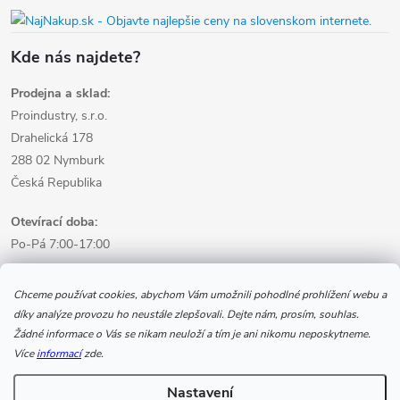
Kde nás najdete?
Prodejna a sklad:
Proindustry, s.r.o.
Drahelická 178
288 02 Nymburk
Česká Republika
Otevírací doba:
Po-Pá 7:00-17:00
Informace pro nákup
Chceme používat cookies, abychom Vám umožnili pohodlné prohlížení webu a
díky analýze provozu ho neustále zlepšovali. Dejte nám, prosím, souhlas.
Žádné informace o Vás se nikam neuloží a tím je ani nikomu neposkytneme.
Informace pro Vás
Více
informací
zde.
Nastavení