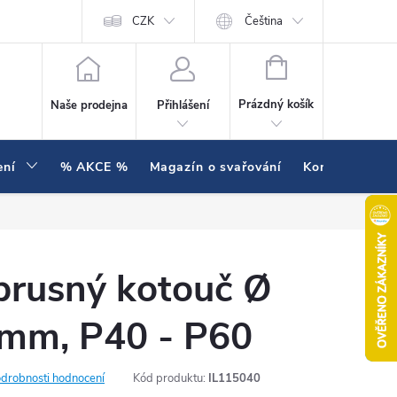
í testujeme v praxi
Hodnocení obchodu
CZK
Čeština
NÁKUPNÍ KOŠÍK
Prázdný košík
Naše prodejna
Přihlášení
ení
% AKCE %
Magazín o svařování
Kontakty
brusný kotouč Ø
 mm, P40 - P60
drobnosti hodnocení
Kód produktu:
IL115040