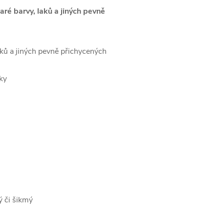
taré barvy, laků a jiných pevně
aků a jiných pevně přichycených
ky
ý či šikmý