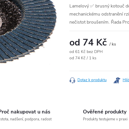
Lamelový ✅ brusný kotouč do
mechanickému odstranění rzi,
nečistot broušením. Řada Pro
od
74 Kč
/ ks
od
61 Kč
bez DPH
Měrná cena:
od 74 Kč / 1 ks
Dotaz k produktu
Hlí
Proč nakupovat u nás
Ověřené produkty
istota, nadšení, podpora, radost
Produkty testujeme v praxi