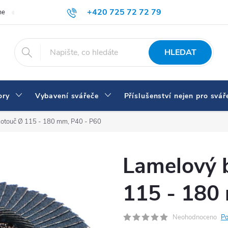
+420 725 72 72 79
me
Doprava a platba
Proč nakupovat u nás
Svářečky a vybaven
eshop@svarecikukla.cz
HLEDAT
ory
Vybavení svářeče
Příslušenství nejen pro svář
kotouč Ø 115 - 180 mm, P40 - P60
Lamelový 
115 - 180
Neohodnoceno
Po