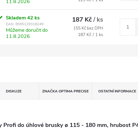
11.8.2026
Skladem
42 ks
187 Kč
/ ks
EAN:
8595129318249
155 Kč bez DPH
Můžeme doručit do
Měrná cena:
187 Kč / 1 ks
11.8.2026
DISKUZE
ZNAČKA
OPTIMA PRECISE
OSTATNÍ INFORMACE
 Profi do úhlové brusky ø 115 - 180 mm, hrubost P