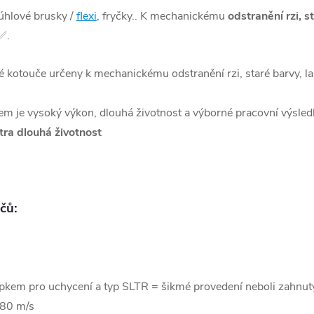
úhlové brusky /
flexi
, fryčky.. K mechanickému
odstranění rzi, s
✅
.
é kotouče určeny k mechanickému odstranění rzi, staré barvy, l
kem je vysoký výkon, dlouhá životnost a výborné pracovní výsled
tra dlouhá životnost
čů:
upkem pro uchycení
a typ SLTR = šikmé provedení neboli zahnut
 80 m/s