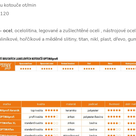
ru kotouče ot/min
P120
- ocel
, ocelolitina, legované a zušlechtěné oceli , nástrojové oceli
níkové, hořčíkové a měděné slitiny, titan, nikl, plast, dřevo, gum