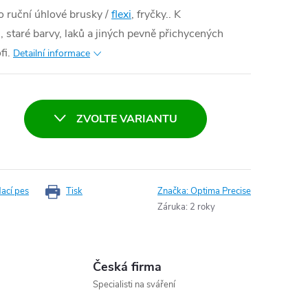
 ruční úhlové brusky /
flexi
, fryčky.. K
 staré barvy, laků a jiných pevně přichycených
fi.
Detailní informace
ZVOLTE VARIANTU
dací pes
Tisk
Značka:
Optima Precise
Záruka
:
2 roky
Česká firma
Specialisti na sváření