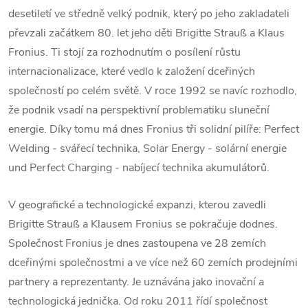
desetiletí ve středně velký podnik, který po jeho zakladateli
převzali začátkem 80. let jeho děti Brigitte Strauß a Klaus
Fronius
. Ti stojí za rozhodnutím o posílení růstu
internacionalizace, které vedlo k založení dceřiných
společností po celém světě. V roce 1992 se navíc rozhodlo,
že podnik vsadí na perspektivní problematiku sluneční
energie. Díky tomu má dnes
Fronius
tři solidní pilíře: Perfect
Welding
- svářecí technika, Solar Energy - solární energie
und Perfect Charging - nabíjecí technika akumulátorů.
V geografické a technologické expanzi, kterou zavedli
Brigitte Strauß a Klausem Fronius se pokračuje dodnes.
Společnost Fronius je dnes zastoupena ve 28 zemích
dceřinými společnostmi a ve více než 60 zemích prodejními
partnery a reprezentanty. Je uznávána jako inovační a
technologická jednička. Od roku 2011 řídí společnost