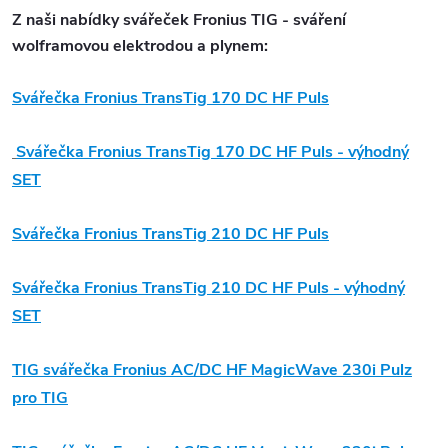
Z naši nabídky svářeček Fronius
TIG
- sváření
wolframovou elektrodou a plynem:
Svářečka Fronius TransTig 170 DC HF
Puls
Svářečka Fronius TransTig 170 DC HF
Puls
-
výhodný
SET
Svářečka Fronius TransTig 210 DC HF
Puls
Svářečka Fronius TransTig 210 DC HF
Puls
-
výhodný
SET
TIG svářečka Fronius
AC/DC HF MagicWave 230i
Pulz
pro
TIG