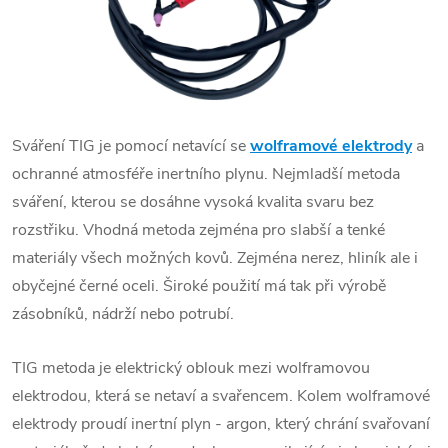
Sváření
TIG
je pomocí netavící se
wolframové elektrody
a
ochranné atmosféře inertního plynu. Nejmladší metoda
sváření, kterou se dosáhne vysoká kvalita
svaru
bez
rozstřiku. Vhodná metoda zejména pro slabší a tenké
materiály všech možných kovů. Zejména nerez, hliník ale i
obyčejné černé oceli. Široké použití má tak při výrobě
zásobníků, nádrží nebo potrubí.
TIG
metoda je elektrický oblouk mezi wolframovou
elektrodou, která se netaví a svařencem. Kolem wolframové
elektrody proudí
inertní plyn
- argon, který chrání svařovaní