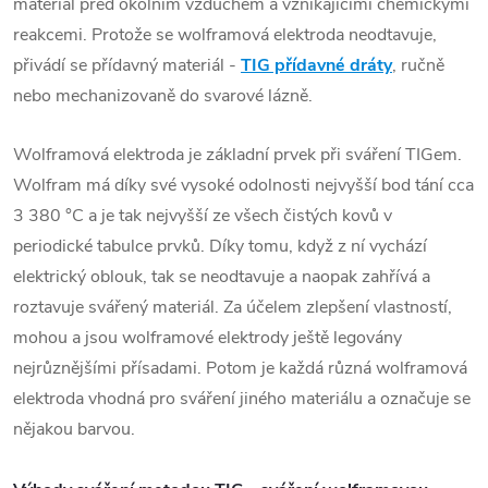
materiál před okolním vzduchem a vznikajícími chemickými
reakcemi. Protože se wolframová elektroda neodtavuje,
přivádí se
přídavný materiál
-
TIG přídavné dráty
, ručně
nebo mechanizovaně do svarové lázně.
Wolframová elektroda je základní prvek při sváření TIGem.
Wolfram
má díky své vysoké odolnosti nejvyšší bod tání cca
3 380 °C a je tak nejvyšší ze všech čistých kovů v
periodické tabulce prvků. Díky tomu, když z ní vychází
elektrický oblouk, tak se neodtavuje a naopak zahřívá a
roztavuje svářený materiál. Za účelem zlepšení vlastností,
mohou a jsou wolframové elektrody ještě legovány
nejrůznějšími přísadami. Potom je každá různá wolframová
elektroda vhodná pro sváření jiného materiálu a označuje se
nějakou barvou.