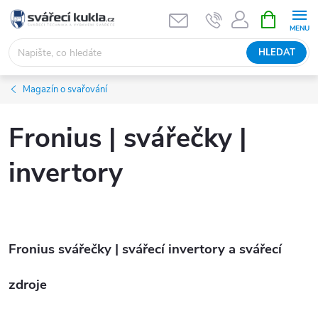
Přejít na obsah
NÁKUPNÍ 
HLEDAT
Magazín o svařování
Fronius | svářečky |
invertory
Fronius
svářečky | svářecí invertory a svářecí
zdroje