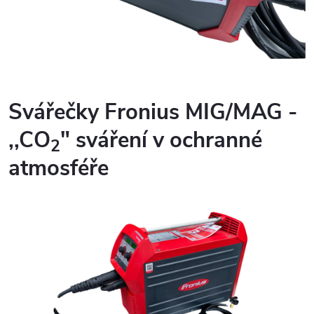
Svářečky Fronius
MIG
/
MAG
-
,,CO
"
sváření
v ochranné
2
atmosféře