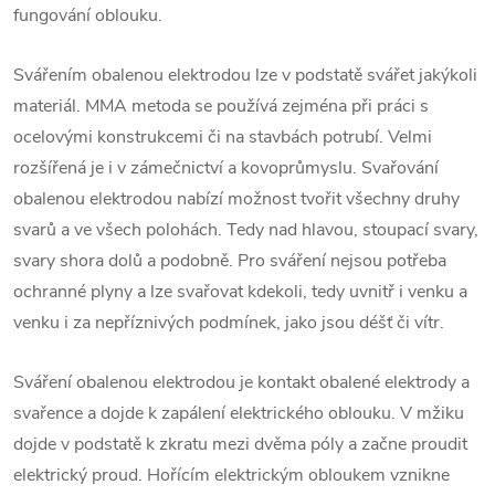
fungování oblouku.
Svářením obalenou elektrodou lze v podstatě svářet jakýkoli
materiál.
MMA
metoda se používá zejména při práci s
ocelovými konstrukcemi či na stavbách potrubí. Velmi
rozšířená je i v zámečnictví a kovoprůmyslu.
Svařování
obalenou elektrodou nabízí možnost tvořit všechny druhy
svarů a ve všech polohách. Tedy nad hlavou, stoupací svary,
svary shora dolů a podobně. Pro
sváření
nejsou potřeba
ochranné plyny a lze svařovat kdekoli, tedy uvnitř i venku a
venku i za nepříznivých podmínek, jako jsou déšť či vítr.
Sváření
obalenou elektrodou je kontakt obalené elektrody a
svařence a dojde k zapálení elektrického oblouku. V mžiku
dojde v podstatě k zkratu mezi dvěma póly a začne proudit
elektrický proud. Hořícím elektrickým obloukem vznikne