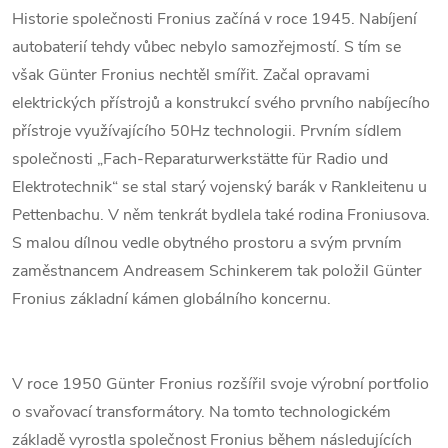
Historie společnosti
Fronius
začíná v roce 1945. Nabíjení
autobaterií tehdy vůbec nebylo samozřejmostí. S tím se
však Günter
Fronius
nechtěl smířit. Začal opravami
elektrických přístrojů a konstrukcí svého prvního nabíjecího
přístroje využívajícího 50Hz technologii. Prvním sídlem
společnosti „Fach-Reparaturwerkstätte für Radio und
Elektrotechnik“ se stal starý vojenský barák v Rankleitenu u
Pettenbachu. V něm tenkrát bydlela také rodina Froniusova.
S malou dílnou vedle obytného prostoru a svým prvním
zaměstnancem Andreasem Schinkerem tak položil Günter
Fronius
základní kámen globálního koncernu.
V roce 1950 Günter
Fronius
rozšířil svoje výrobní portfolio
o svařovací transformátory. Na tomto technologickém
základě vyrostla společnost
Fronius
během následujících