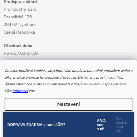
Prodejna a sklad:
Proindustry, s.r.o.
Drahelická 178
288 02 Nymburk
Česká Republika
Otevírací doba:
Po-Pá 7:00-17:00
Informace pro nákup
Chceme používat cookies, abychom Vám umožnili pohodlné prohlížení webu a
díky analýze provozu ho neustále zlepšovali. Dejte nám, prosím, souhlas.
Žádné informace o Vás se nikam neuloží a tím je ani nikomu neposkytneme.
Informace pro Vás
Více
informací
zde.
Nastavení
Copyright 2026
www.svarecikukla.cz | svářecí technika a vybavení
svářeče
. Všechna práva vyhrazena.
NE,
ANO,
nechám
Souhlasím
DOPRAVA ZDARMA v rámci ČR?
sem
si to
s ní!
Vytvořil Shoptet
ujít.