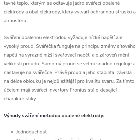
tavné teplo, kterým se odtavuje jádro svářecí obalené
elektrody a obal elektrody, který vytváří ochrannou strusku a
atmosféru.
Sváření
obalenou elektrodou vyžaduje nízké
napětí
ale
vysoký proud.
Svářečka
funguje na principu změny síťového
napětí
na výrazně nižší svařovací
napětí
ale zároveň mění
velikosti proudu. Samotný proud se velmi snadno reguluje a
nastavuje na svářečce. Právě proud a jeho stabilita závislá
na délce oblouku je nejdůležitější pro kvalitu
svaru
. Za tímto
účelem mají svářecí invertory Fronius stále klesající
charakteristiky.
Výhody
sváření
metodou obalené elektrody
:
Jednoduchost