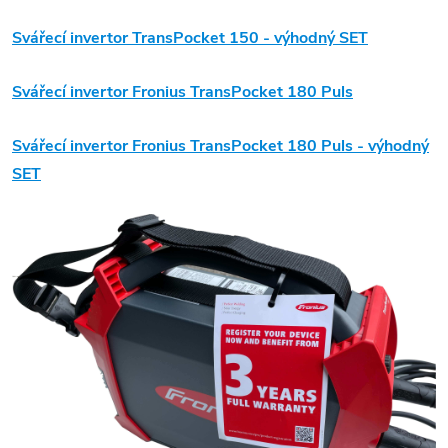
Svářecí invertor TransPocket 150 -
výhodný SET
Svářecí
invertor Fronius TransPocket 180
Puls
Svářecí invertor Fronius TransPocket 180
Puls
-
výhodný
SET