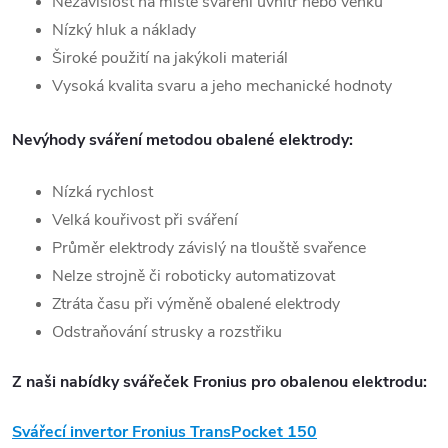
Nezávislost na místě
sváření
uvnitř nebo venku
Nízký hluk a náklady
Široké použití na jakýkoli materiál
Vysoká kvalita
svaru
a jeho mechanické hodnoty
Nevýhody
sváření
metodou obalené elektrody:
Nízká rychlost
Velká kouřivost při
sváření
Průměr elektrody závislý na tlouště svařence
Nelze strojně či roboticky automatizovat
Ztráta času při výměně obalené elektrody
Odstraňování strusky a rozstřiku
Z naši nabídky svářeček Fronius pro obalenou elektrodu:
Svářecí
invertor Fronius TransPocket 150