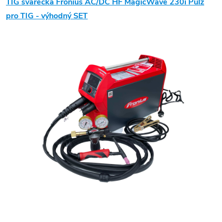
TIG svářečka Fronius
AC/DC HF MagicWave 230i
Pulz
pro
TIG
-
výhodný SET