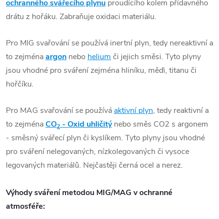
ochranného svářecího plynu
proudícího kolem přídavného
drátu z hořáku. Zabraňuje oxidaci materiálu.
Pro
MIG
svařování
se používá
inertní plyn
, tedy nereaktivní a
to zejména
argon
nebo
helium
či jejich směsi. Tyto plyny
jsou vhodné pro sváření zejména hliníku, měďi, titanu či
hořčíku.
Pro
MAG
svařování
se používá
aktivní plyn
, tedy reaktivní a
to zejména
CO
- Oxid uhličitý
nebo směs
CO2
s argonem
2
- směsný svářecí plyn či kyslíkem. Tyto plyny jsou vhodné
pro sváření nelegovaných, nízkolegovaných či vysoce
legovaných materiálů. Nejčastěji černá ocel a nerez.
Výhody sváření metodou
MIG/MAG
v ochranné
atmosféře: