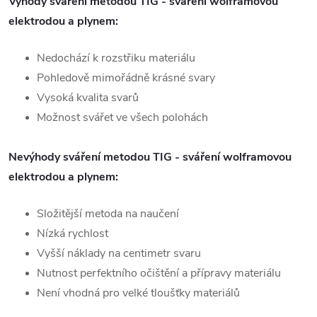
Výhody sváření metodou
TIG
- sváření wolframovou
elektrodou a plynem:
Nedochází k rozstřiku materiálu
Pohledově mimořádně krásné svary
Vysoká kvalita svarů
Možnost svářet ve všech polohách
Nevýhody sváření metodou
TIG
- sváření wolframovou
elektrodou a plynem:
Složitější metoda na naučení
Nízká rychlost
Vyšší náklady na centimetr
svaru
Nutnost perfektního očištění a přípravy materiálu
Není vhodná pro velké tloušťky materiálů