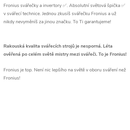
Fronius
svářečky a invertory ✅. Absolutní světová špička ✅
v svářecí technice. Jednou zkusíš svářečku
Fronius
a už
nikdy nevyměníš za jinou značku. To Ti garantujeme!
Rakouská kvalita svářecích strojů je nesporná. Léta
ověřená po celém světě mistry mezi svářeči. To je
Fronius
!
Fronius
je top. Není nic lepšího na světě v oboru
sváření
než
Fronius
!