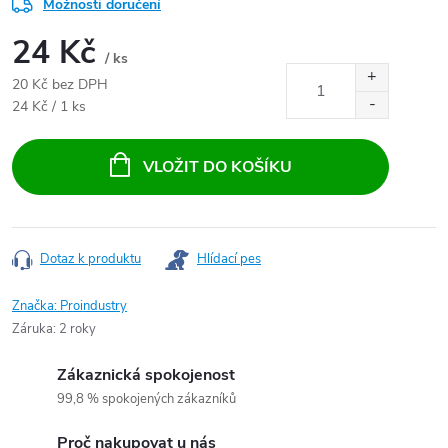
Možnosti doručení
24 Kč
/ ks
20 Kč bez DPH
Měrná cena:
24 Kč / 1 ks
VLOŽIT DO KOŠÍKU
Dotaz k produktu
Hlídací pes
Značka:
Proindustry
Záruka
:
2 roky
Zákaznická spokojenost
99,8 % spokojených zákazníků
Proč nakupovat u nás