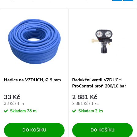
Hadice na VZDUCH, Ø 9 mm
Redukční ventil VZDUCH
ProControl profi 200/10 bar
33 Kč
2 881 Kč
Měrná cena:
Měrná cena:
33 Kč / 1 m
2 881 Kč / 1 ks
Skladem
78 m
Skladem
2 ks
DO KOŠÍKU
DO KOŠÍKU