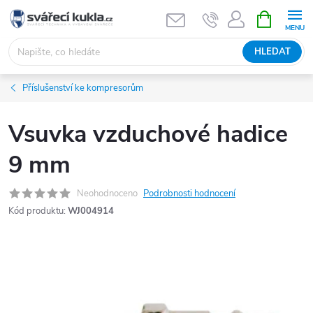
Přejít na obsah
NÁKUPNÍ 
HLEDAT
Příslušenství ke kompresorům
Vsuvka vzduchové hadice
9 mm
Neohodnoceno
Podrobnosti hodnocení
Kód produktu:
WJ004914