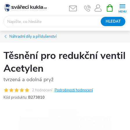
Přejít na obsah
NÁKUPNÍ 
HLEDAT
Náhradní díly a příslušenství
Těsnění pro redukční ventil
Acetylen
tvrzená a odolná pryž
2 hodnocení
Podrobnosti hodnocení
Kód produktu:
B273810