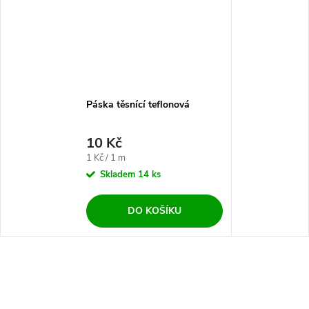
Páska těsnící teflonová
10 Kč
Měrná cena:
1 Kč / 1 m
Skladem
14 ks
DO KOŠÍKU