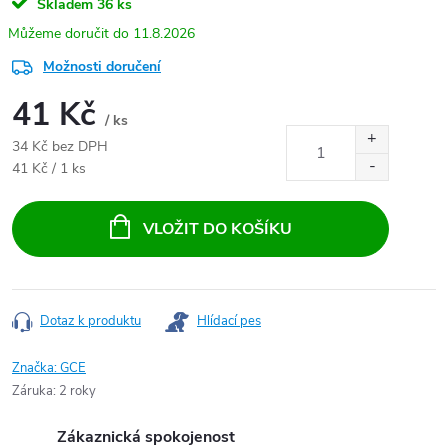
Skladem
36 ks
11.8.2026
Možnosti doručení
41 Kč
/ ks
34 Kč bez DPH
Měrná cena:
41 Kč / 1 ks
VLOŽIT DO KOŠÍKU
Dotaz k produktu
Hlídací pes
Značka:
GCE
Záruka
:
2 roky
Zákaznická spokojenost