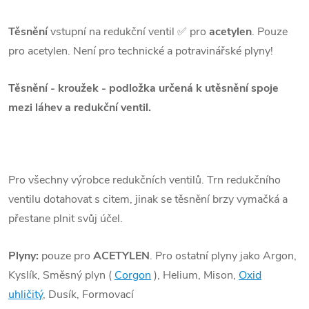
Těsnění
vstupní na redukční ventil ✅ pro
acetylen
. Pouze
pro acetylen. Není pro technické a potravinářské plyny!
Těsnění - kroužek - podložka určená k utěsnění spoje
mezi láhev a redukční ventil.
Pro všechny výrobce redukčních ventilů. Trn redukčního
ventilu dotahovat s citem, jinak se těsnění brzy vymačká a
přestane plnit svůj účel.
Plyny:
pouze pro
ACETYLEN
. Pro ostatní plyny jako Argon,
Kyslík, Směsný plyn (
Corgon
), Helium, Mison,
Oxid
uhličitý
, Dusík, Formovací