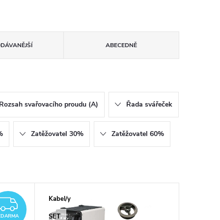
ODÁVANĚJŠÍ
ABECEDNĚ
Rozsah svařovacího proudu (A)
Řada svářeček
%
Zatěžovatel 30%
Zatěžovatel 60%
Kabel/y
ZDARMA
SET
ZDARMA