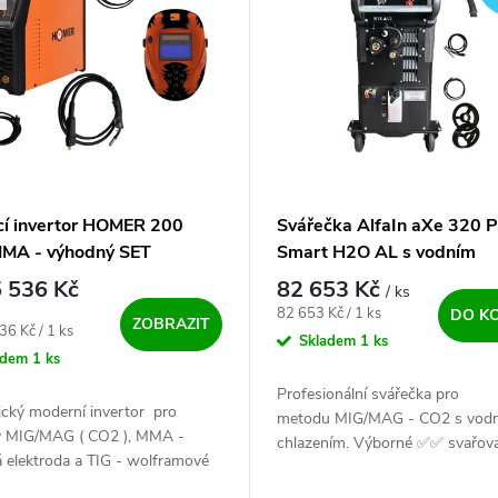
cí invertor HOMER 200
Svářečka AlfaIn aXe 320 P
MA - výhodný SET
Smart H2O AL s vodním
chlazením
 536 Kč
82 653 Kč
/ ks
Měrná cena:
82 653 Kč / 1 ks
DO K
ZOBRAZIT
ena:
36 Kč / 1 ks
Skladem
1 ks
adem
1 ks
Profesionální svářečka pro
ický moderní invertor pro
metodu MIG/MAG - CO2 s vod
 MIG/MAG ( CO2 ), MMA -
chlazením. Výborné ✅✅ svařova
 elektroda a TIG - wolframové
vlastnosti s CO2 i směsným ply
dy. Nástupce oblíbené kvalitní
programem...