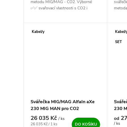
metodu MIG/MAG - CO2. Výborné
svářečk
✅✅ svařovací vlastnosti s CO2 i
metoda
směsným plynem. 4 kladka ✅. Výborný,
Určen p
výkonný a silný...
dráty p
Kabel/y
Kabel/
SET
Svářečka MIG/MAG AlfaIn aXe
Sváře
230 MIG MAN pro CO2
230 M
výhod
26 035 Kč
27
od
/ ks
/ ks
Měrná cena:
26 035 Kč / 1 ks
DO KOŠÍKU