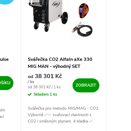
ulse
Svářečka CO2 AlfaIn aXe 330
MIG MAN - výhodný SET
38 301 Kč
od
/ ks
OŠÍKU
ZOBRAZIT
Měrná cena:
od 38 301 Kč / 1 ks
Skladem
1 ks
Svářečka pro metodu MIG/MAG - CO2.
ním
Výborné ✅✅ svařovací vlastnosti s
cí
CO2 i směsným plynem. 4 kladka ✅.
nem. S
Výborný, výkonný a silný stroj ✅✅ o