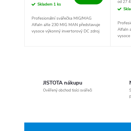
Měrná c
od 27 4
Skladem
1 ks
Skl
Profesionální svářečka MIG/MAG
Profes
AlfaIn aXe 230 MIG MAN představuje
AlfaIn
vysoce výkonný invertorový DC zdroj
vysoce
pro precizní spojování materiálů jako
pro pre
je nerez, hliník a...
je nerez
Ovládací prvky výpisu
JISTOTA nákupu
Ověřený obchod tisíci svářeči
S
p