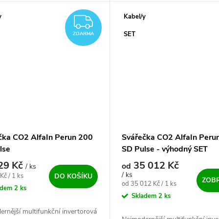
...
y
Kabel/y
ZDARMA
SET
ZDARMA
čka CO2 AlfaIn Perun 200
Svářečka CO2 AlfaIn Peru
lse
SD Pulse - výhodný SET
29 Kč
35 012 Kč
od
/ ks
/ ks
ena:
Kč / 1 ks
DO KOŠÍKU
ZOBR
Měrná cena:
od 35 012 Kč / 1 ks
adem
2 ks
Skladem
2 ks
rnější multifunkční invertorová