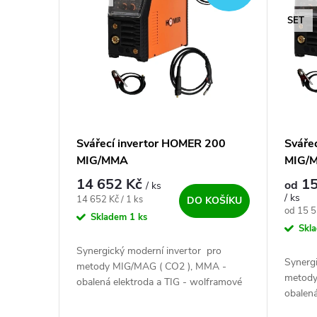
SET
Svářecí invertor HOMER 200
Sváře
MIG/MMA
MIG/M
14 652 Kč
15
od
/ ks
/ ks
Měrná cena:
14 652 Kč / 1 ks
DO KOŠÍKU
Měrná c
od 15 5
Skladem
1 ks
Skl
Synergický moderní invertor pro
Synerg
metody MIG/MAG ( CO2 ), MMA -
metody
obalená elektroda a TIG - wolframové
obalená
elektrody. Nástupce oblíbené kvalitní
elektro
svářečky...