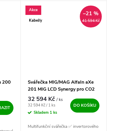
nízké hmotnosti. Vhodné...
Akce
–21 %
Kabel/y
41 594 Kč
n 200
Svářečka MIG/MAG AlfaIn aXe
201 MIG LCD Synergy pro CO2
32 594 Kč
/ ks
Měrná cena:
32 594 Kč / 1 ks
DO KOŠÍKU
AZIT
Skladem
1 ks
Multifunkční svářečka ✅ invertorového