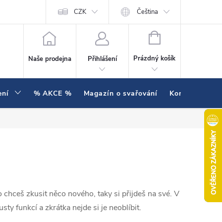
í testujeme v praxi
Hodnocení obchodu
CZK
Čeština
NÁKUPNÍ KOŠÍK
Prázdný košík
Naše prodejna
Přihlášení
ení
% AKCE %
Magazín o svařování
Kontakty
bo chceš zkusit něco nového, taky si přijdeš na své. V
ty funkcí a zkrátka nejde si je neoblíbit.