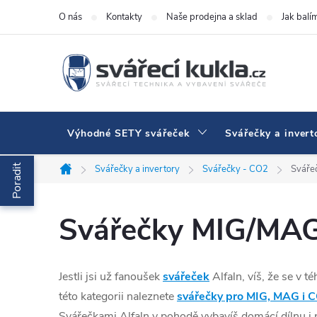
Přejít na obsah
O nás
Kontakty
Naše prodejna a sklad
Jak balí
Výhodné SETY svářeček
Svářečky a invert
Poradit
Svářečky a invertory
Svářečky - CO2
Sváře
Domů
Svářečky MIG/MAG,
Jestli jsi už fanoušek
svářeček
Alfaln, víš, že se v t
této kategorii naleznete
svářečky pro MIG, MAG i 
Svářečkami Alfaln v pohodě vybavíš domácí dílnu i 