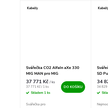
svářečky
Kabel/y
Kabel/
Svářečka CO2 AlfaIn aXe 330
Sváře
MIG MAN pro MIG
SD Pu
37 771 Kč
34 8
/ ks
Měrná cena:
Měrná c
37 771 Kč / 1 ks
34 829 
DO KOŠÍKU
Skladem
1 ks
Skl
Svářečka pro
Nejmode