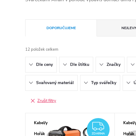
Řazení produktů
DOPORUČUJEME
NEJLEVN
12
položek celkem
Dle ceny
Dle štítku
Značky
Svařovaný materiál
Typ svářečky
Ú
Zrušit filtry
Výpis produktů
Kabel/y
Kabel/
ZDARM
Hořák
Hořák
ZDARMA