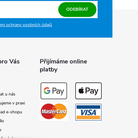
ODEBÍRAT
mi ochrany osobních údajů
pro Vás
Přijímáme online
platby
at u nás
ujeme v praxi
lad e-shopu
dlo
e