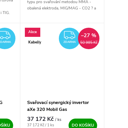
rtorová
typu pro svařování metodou MMA -
obalená elektroda, MIG/MAG - CO2 ? a
 TIG.
TIG, vhodný pro autoservis, karosáře či
iníkové
údržbářskou dílnu a lehčí...
Akce
ZDARMA
ZDARMA
–27 %
Kabel/y
50 985 Kč
ZDARMA
ZDARMA
IG
Svařovací synergický invertor
aXe 320 Mobil Gas
37 172 Kč
/ ks
Měrná cena:
37 172 Kč / 1 ks
OŠÍKU
DO KOŠÍKU