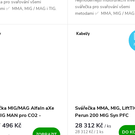
Nejmodernější multifunkční inve
a pro svařování všemi
svářečka pro svařování všemi
mi ✅ MMA, MIG / MAG i TIG.
metodami ✅ MMA, MIG / MAG i
ro ocelové, nerezové i hliníkové
Určen pro ocelové, nerezové i hl
růměru 0,6 - 1,0 mm,...
dráty průměru 0,6 -...
y
Kabel/y
čka MIG/MAG AlfaIn aXe
Svářečka MMA, MIG, LiftT
IG MAN pro CO2 -
Perun 200 MIG Syn PFC
ný SET
 496 Kč
28 312 Kč
/ ks
Měrná cena:
28 312 Kč / 1 ks
DO K
ZOBRAZIT