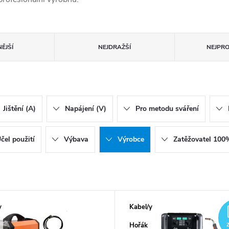
ĚJŠÍ
NEJDRAŽŠÍ
NEJPR
Jištění (A)
Napájení (V)
Pro metodu sváření
čel použití
Výbava
Výrobce
Zatěžovatel 100
y
Kabel/y
A
Hořák