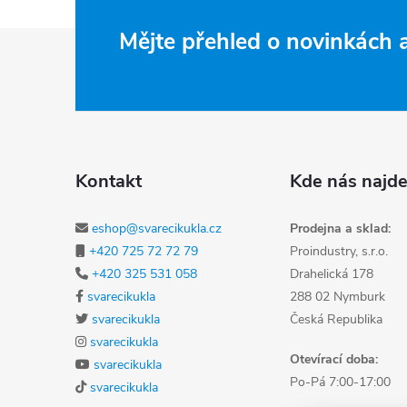
Zápatí
Mějte přehled o novinkách
Kontakt
Kde nás najde
eshop@svarecikukla.cz
Prodejna a sklad:
+420 725 72 72 79
Proindustry, s.r.o.
+420 325 531 058
Drahelická 178
svarecikukla
288 02 Nymburk
svarecikukla
Česká Republika
svarecikukla
Otevírací doba:
svarecikukla
Po-Pá 7:00-17:00
svarecikukla