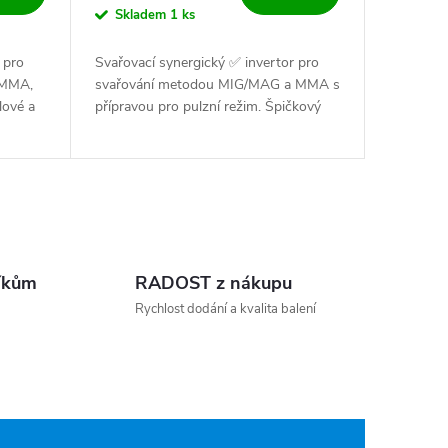
Skladem
1 ks
 pro
Svařovací synergický ✅ invertor pro
 MMA,
svařování metodou MIG/MAG a MMA s
lové a
přípravou pro pulzní režim. Špičkový
,0 mm,
profesionální stroj který stojí za
.
investici ✅✅.
íkům
RADOST z nákupu
Rychlost dodání a kvalita balení