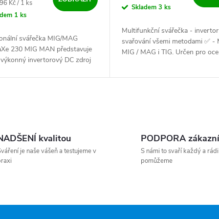
ena:
96 Kč / 1 ks
Skladem
3 ks
adem
1 ks
Multifunkční svářečka - invertor
ionální svářečka MIG/MAG
svařování všemi metodami ✅ -
 aXe 230 MIG MAN představuje
MIG / MAG i TIG. Určen pro oce
 výkonný invertorový DC zdroj
nerezové dráty průměru 0,6 - 1
cizní sváření materiálů jako
hliníkové dráty 1,0 mm a skvěle..
, hliník a...
NADŠENÍ kvalitou
PODPORA zákazn
váření je naše vášeň a testujeme v
S námi to svaří každý a rádi
raxi
pomůžeme