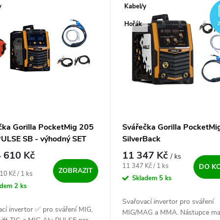
y
Kabel/y
Hořák
čka Gorilla PocketMig 205
Svářečka Gorilla PocketMi
ULSE SB - výhodný SET
SilverBack
 610 Kč
11 347 Kč
/ ks
Měrná cena:
11 347 Kč / 1 ks
DO K
ZOBRAZIT
ena:
10 Kč / 1 ks
Skladem
5 ks
adem
2 ks
Svařovací invertor pro sváření
cí invertor ✅ pro sváření MIG,
MIG/MAG a MMA. Nástupce ma