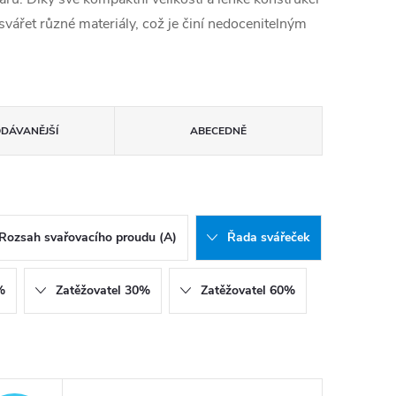
 svářet různé materiály, což je činí nedocenitelným
ODÁVANĚJŠÍ
ABECEDNĚ
Rozsah svařovacího proudu (A)
Řada svářeček
%
Zatěžovatel 30%
Zatěžovatel 60%