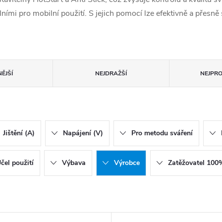
lními pro mobilní použití. S jejich pomocí lze efektivně a přesně
ĚJŠÍ
NEJDRAŽŠÍ
NEJPR
Jištění (A)
Napájení (V)
Pro metodu sváření
čel použití
Výbava
Výrobce
Zatěžovatel 100