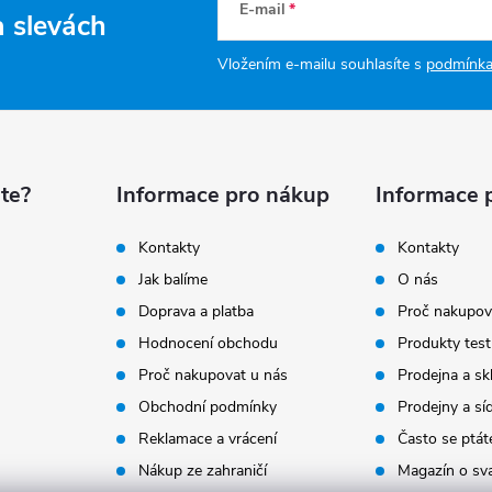
E-mail
a slevách
Vložením e-mailu souhlasíte s
podmínka
te?
Informace pro nákup
Informace 
Kontakty
Kontakty
Jak balíme
O nás
Doprava a platba
Proč nakupov
Hodnocení obchodu
Produkty test
Proč nakupovat u nás
Prodejna a sk
Obchodní podmínky
Prodejny a sí
Reklamace a vrácení
Často se ptát
Nákup ze zahraničí
Magazín o sv