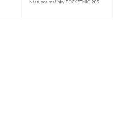
Nástupce mašinky POCKETMIG 205
Alu flux.
 cívku 1
Nejmodernější IGBT technologie...