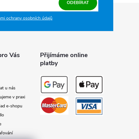
ODEBÍRAT
mi ochrany osobních údajů
pro Vás
Přijímáme online
platby
at u nás
ujeme v praxi
lad e-shopu
dlo
e
ařování