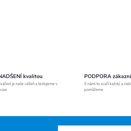
NADŠENÍ kvalitou
PODPORA zákazn
váření je naše vášeň a testujeme v
S námi to svaří každý a rádi
raxi
pomůžeme