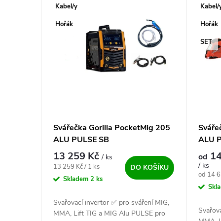
Výpis produktů
Kabel/y
Kabel/
Hořák
Hořák
SET
Svářečka Gorilla PocketMig 205
Sváře
ALU PULSE SB
ALU P
13 259 Kč
14
od
/ ks
/ ks
Měrná cena:
13 259 Kč / 1 ks
DO KOŠÍKU
Měrná c
od 14 6
Skladem
2 ks
Skl
Svařovací invertor ✅ pro sváření MIG,
Svařova
MMA, Lift TIG a MIG Alu PULSE pro