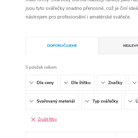
jsou tyto svářečky snadno přenosné, což je činí ideá
nástrojem pro profesionální i amatérské svářeče.
Řazení produktů
DOPORUČUJEME
NEJLEVN
5
položek celkem
Dle ceny
Dle štítku
Značky
Svařovaný materiál
Typ svářečky
Ú
Zrušit filtry