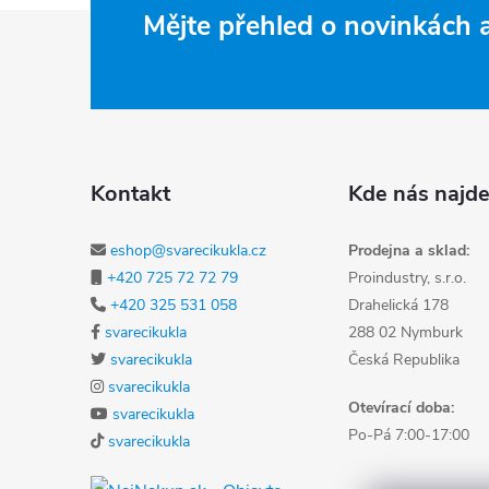
Zápatí
Mějte přehled o novinkách
Kontakt
Kde nás najde
eshop@svarecikukla.cz
Prodejna a sklad:
+420 725 72 72 79
Proindustry, s.r.o.
+420 325 531 058
Drahelická 178
svarecikukla
288 02 Nymburk
svarecikukla
Česká Republika
svarecikukla
Otevírací doba:
svarecikukla
Po-Pá 7:00-17:00
svarecikukla