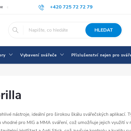
+420 725 72 72 79
me
Doprava a platba
Proč nakupovat u nás
Svářečky a vybaven
eshop@svarecikukla.cz
HLEDAT
ory
Vybavení svářeče
Příslušenství nejen pro svář
illa
ehlivé nástroje, ideální pro širokou škálu svářečských aplikací. 
ou vhodné pro MIG a MMA sváření, což umožňuje jejich využití 
tavitelný HotStart a Anti Stick, což zvyšuje kontrolu a kvalitu s