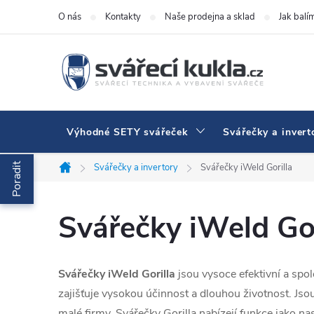
Přejít na obsah
O nás
Kontakty
Naše prodejna a sklad
Jak balí
Výhodné SETY svářeček
Svářečky a invert
Poradit
Svářečky a invertory
Svářečky iWeld Gorilla
Domů
Svářečky iWeld Gor
Svářečky iWeld Gorilla
jsou vysoce efektivní a spol
zajišťuje vysokou účinnost a dlouhou životnost. Js
malé firmy. Svářečky Gorilla nabízejí funkce jako nas