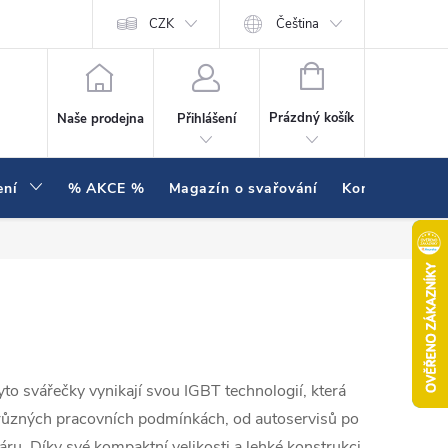
í testujeme v praxi
Hodnocení obchodu
CZK
Čeština
NÁKUPNÍ KOŠÍK
Prázdný košík
Naše prodejna
Přihlášení
ení
% AKCE %
Magazín o svařování
Kontakty
Tyto svářečky vynikají svou IGBT technologií, která
v různých pracovních podmínkách, od autoservisů po
váru. Díky své kompaktní velikosti a lehké konstrukci