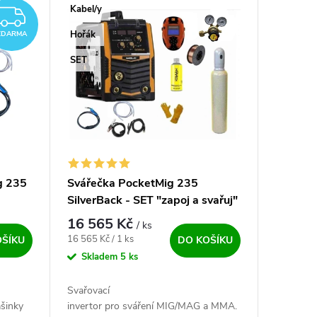
Kabel/y
ZDARMA
Hořák
ZDARMA
SET
g 235
Svářečka PocketMig 235
SilverBack - SET "zapoj a svařuj"
16 565 Kč
/ ks
Měrná cena:
16 565 Kč / 1 ks
OŠÍKU
DO KOŠÍKU
Skladem
5 ks
Svařovací
šinky
invertor pro sváření MIG/MAG a MMA.