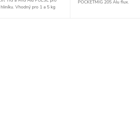
ift TIG a MIG Alu PULSE pro
POCKETMIG 205 Alu flux.
 hliníku. Vhodný pro 1 a 5 kg
Nejmodernější IGBT technologie
Synergická mašinka s možností
sváření. Svářečka je vhodná pro
í do manuálu....
a 5...