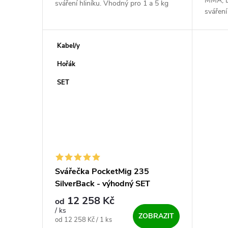
MMA, L
sváření hliníku. Vhodný pro 1 a 5 kg
sváření
cívky. Synergická mašinka s možností
cívky. 
přepnutí do manuálu....
přepnut
Kabel/y
Hořák
SET
Svářečka PocketMig 235
SilverBack - výhodný SET
12 258 Kč
od
/ ks
ZOBRAZIT
Měrná cena:
od 12 258 Kč / 1 ks