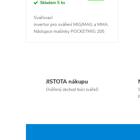
Skladem
5 ks
Svařovací
invertor pro sváření MIG/MAG a MMA.
Nástupce mašinky POCKETMIG 205
Alu flux.
Nejmodernější IGBT technologie...
Ovládací prvky výpisu
JISTOTA nákupu
Ověřený obchod tisíci svářeči
S
p