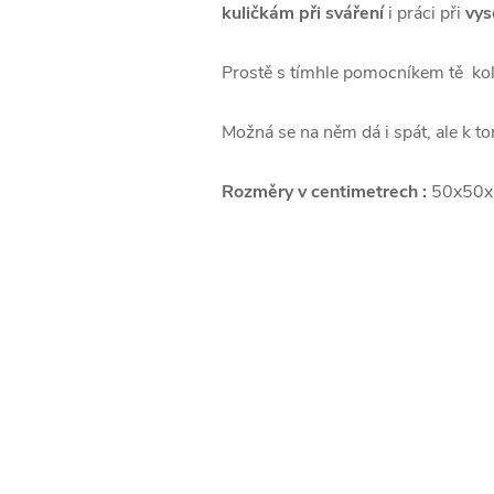
kuličkám při sváření
i práci při
vys
Prostě s tímhle pomocníkem tě kol
Možná se na něm dá i spát, ale k t
Rozměry v centimetrech :
50x50