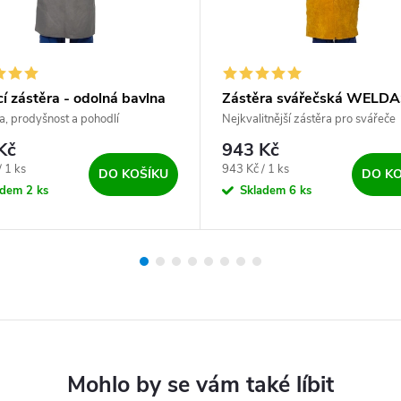
í zástěra - odolná bavlna
Zástěra svářečská WELD
as
ita, prodyšnost a pohodlí
Nejkvalitnější zástěra pro svářeče
Kč
943 Kč
ena:
Měrná cena:
/ 1 ks
943 Kč / 1 ks
DO KOŠÍKU
DO KO
adem
2 ks
Skladem
6 ks