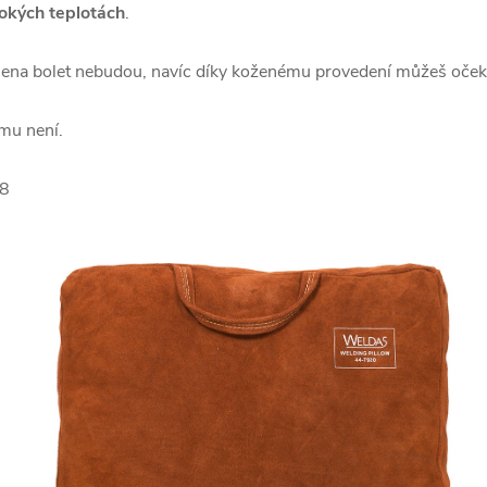
okých teplotách
.
ena bolet nebudou, navíc díky koženému provedení můžeš očeká
omu není.
x8