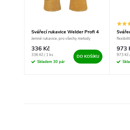
Svářecí rukavice Welder Profi 4
Svářec
Weld
Jemné rukavice, pro všechy metody
flexibil
sváření
336 Kč
973 
Měrná cena:
Měrná c
336 Kč / 1 ks
973 Kč 
KOŠÍKU
DO KOŠÍKU
Skladem
30 pár
Skl