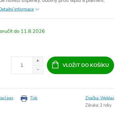
é hovězí štípenky, odolný proti teplu a plameni,
Detailní informace
11.8.2026
VLOŽIT DO KOŠÍKU
dací pes
Tisk
Značka:
Weldas
Záruka
:
2 roky