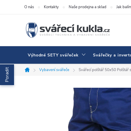
Přejít na obsah
O nás
Kontakty
Naše prodejna a sklad
Jak balí
Výhodné SETY svářeček
Svářečky a invert
Poradit
Vybavení svářeče
Svářecí polštář 50x50
Polštář 
Domů