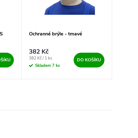
AS
Ochranné brýle - tmavé
Svářeč
šátek pro 
382 Kč
211
od
Měrná cena:
Měrná cen
382 Kč / 1 ks
od 211 Kč 
ŠÍKU
DO KOŠÍKU
Skladem
7 ks
Sklad