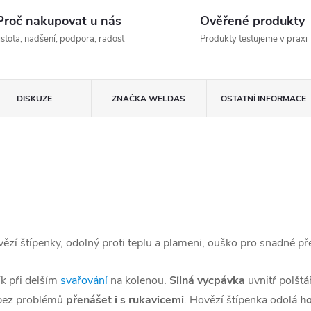
Proč nakupovat u nás
Ověřené produkty
istota, nadšení, podpora, radost
Produkty testujeme v praxi
DISKUZE
ZNAČKA
WELDAS
OSTATNÍ INFORMACE
ězí štípenky, odolný proti teplu a plameni, ouško pro snadné př
k při delším
svařování
na kolenou.
Silná vycpávka
uvnitř polštář
l bez problémů
přenášet i s rukavicemi
. Hovězí štípenka odolá
ho