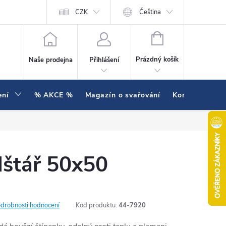
í testujeme v praxi
Hodnocení obchodu
CZK
Čeština
NÁKUPNÍ KOŠÍK
Prázdný košík
Naše prodejna
Přihlášení
ení
% AKCE %
Magazín o svařování
Kontakty
lštář 50x50
drobnosti hodnocení
Kód produktu:
44-7920