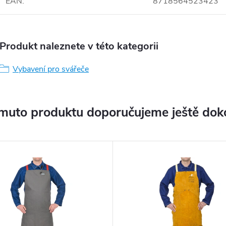
EAN
:
8718564523423
Produkt naleznete v této kategorii
Vybavení pro svářeče
muto produktu doporučujeme ještě dok