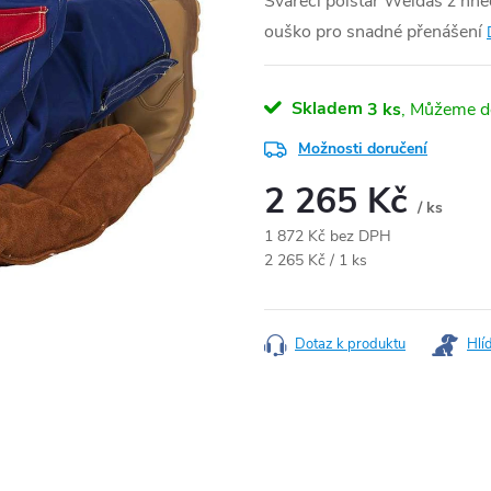
Svářecí polštář Weldas z hněd
ouško pro snadné přenášení
Skladem
3 ks
Možnosti doručení
2 265 Kč
/ ks
1 872 Kč bez DPH
Měrná cena:
2 265 Kč / 1 ks
Dotaz k produktu
Hlí