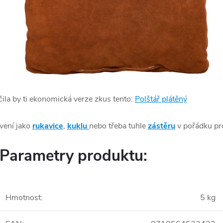
ačila by ti ekonomická verze zkus tento:
Polštář plátěný
vení jako
rukavice
,
kuklu
nebo třeba tuhle
zástěru
v pořádku pr
Parametry produktu:
Hmotnost
:
5 kg