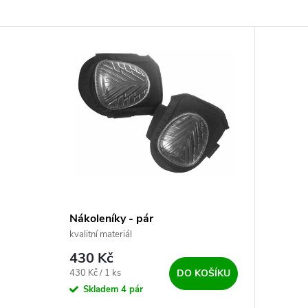
Nákoleníky - pár
kvalitní materiál
430 Kč
Měrná cena:
430 Kč / 1 ks
DO KOŠÍKU
Skladem
4 pár