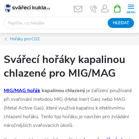
Přejít na obsah
NÁKUPNÍ 
HLEDAT
Hořáky pro CO2
Svářecí hořáky kapalinou
chlazené pro MIG/MAG
MIG/MAG hořák
kapalinou chlazený
je zařízení používané
při svařování metodou MIG (Metal Inert Gas) nebo MAG
(Metal Active Gas),
které využívá kapalinu k efektivnímu
chlazení hořáku. Tento typ hořáku je navržen pro zvládání
náročnějších svařovacích úkolů.