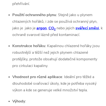
přehřívání.
Použití ochranného plynu
: Stejně jako u plynem
chlazených hořáků, i zde se používá ochranný plyn,
jako je
jako je
argon
,
CO
nebo jejich
svářecí směsi
,
k
2
ochraně svarové lázně před kontaminací.
Konstrukce hořáku
: Kapalinou chlazené hořáky jsou
robustnější a těžší než jejich plynem chlazené
protějšky, protože obsahují dodatečné komponenty
pro cirkulaci kapaliny.
Vhodnost pro různé aplikace
: Ideální pro těžké a
dlouhodobé svařovací úkoly, kde je potřeba vysoký
výkon a kde se generuje velké množství tepla.
Výhody
: