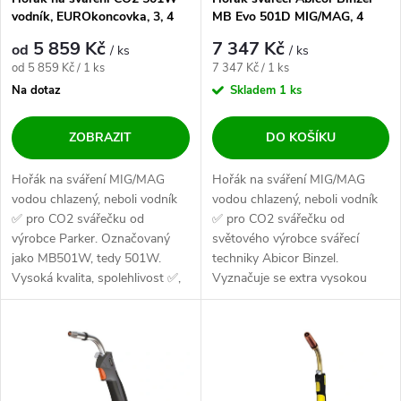
vodník, EUROkoncovka, 3, 4
MB Evo 501D MIG/MAG, 4
nebo 5 metrů Parker
metry
5 859 Kč
7 347 Kč
od
/ ks
/ ks
Měrná cena:
Měrná cena:
od 5 859 Kč / 1 ks
7 347 Kč / 1 ks
Na dotaz
Skladem
1 ks
ZOBRAZIT
DO KOŠÍKU
Hořák na sváření MIG/MAG
Hořák na sváření MIG/MAG
vodou chlazený, neboli vodník
vodou chlazený, neboli vodník
✅ pro CO2 svářečku od
✅ pro CO2 svářečku od
výrobce Parker. Označovaný
světového výrobce svářecí
jako MB501W, tedy 501W.
techniky Abicor Binzel.
Vysoká kvalita, spolehlivost ✅,
Vyznačuje se extra vysokou
výdrž. Hořák s...
kvalitou ✅ a...