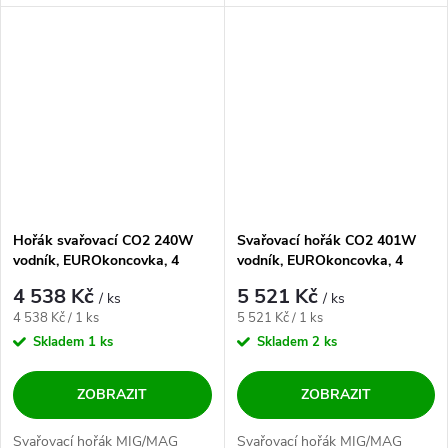
Hořák s...
spolehlivost. Hořák...
Hořák svařovací CO2 240W
Svařovací hořák CO2 401W
vodník, EUROkoncovka, 4
vodník, EUROkoncovka, 4
metry KOWAX
metry Parker
4 538 Kč
5 521 Kč
/ ks
/ ks
Měrná cena:
Měrná cena:
4 538 Kč / 1 ks
5 521 Kč / 1 ks
Skladem
1 ks
Skladem
2 ks
ZOBRAZIT
ZOBRAZIT
Svařovací hořák MIG/MAG
Svařovací hořák MIG/MAG