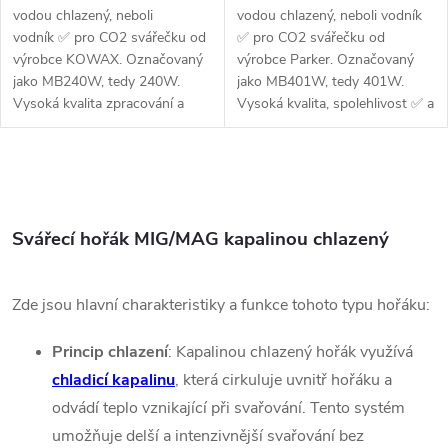
vodou chlazený, neboli
vodou chlazený, neboli vodník
vodník ✅ pro CO2 svářečku od
✅ pro CO2 svářečku od
výrobce KOWAX. Označovaný
výrobce Parker. Označovaný
jako MB240W, tedy 240W.
jako MB401W, tedy 401W.
Vysoká kvalita zpracování a
Vysoká kvalita, spolehlivost ✅ a
spolehlivost. Hořák s...
výdrž. Hořák s...
Ovládací prvky výpisu
Svářecí hořák MIG/MAG kapalinou chlazený
Zde jsou hlavní charakteristiky a funkce tohoto typu hořáku:
Princip chlazení
: Kapalinou chlazený hořák využívá
chladicí kapalinu
, která cirkuluje uvnitř hořáku a
odvádí teplo vznikající při svařování. Tento systém
umožňuje delší a intenzivnější svařování bez