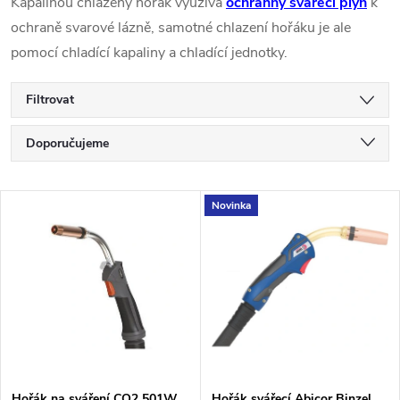
Kapalinou chlazený hořák využívá
ochranný svářecí plyn
k
ochraně svarové lázně, samotné chlazení hořáku je ale
pomocí chladící kapaliny a chladící jednotky.
Filtrovat
Řazení produktů
Doporučujeme
Nejlevnější
Výpis produktů
Novinka
Nejdražší
Nejprodávanější
Abecedně
Hořák na sváření CO2 501W
Hořák svářecí Abicor Binzel