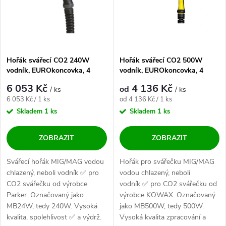
Hořák svářecí CO2 240W
Hořák svářecí CO2 500W
vodník, EUROkoncovka, 4
vodník, EUROkoncovka, 4
nebo 5 metrů Parker
nebo 5 metrů KOWAX
6 053 Kč
4 136 Kč
od
/ ks
/ ks
Měrná cena:
Měrná cena:
6 053 Kč / 1 ks
od 4 136 Kč / 1 ks
Skladem
1 ks
Skladem
1 ks
ZOBRAZIT
ZOBRAZIT
Svářecí hořák MIG/MAG vodou
Hořák pro svářečku MIG/MAG
chlazený, neboli vodník ✅ pro
vodou chlazený, neboli
CO2 svářečku od výrobce
vodník ✅ pro CO2 svářečku od
Parker. Označovaný jako
výrobce KOWAX. Označovaný
MB24W, tedy 240W. Vysoká
jako MB500W, tedy 500W.
kvalita, spolehlivost ✅ a výdrž.
Vysoká kvalita zpracování a