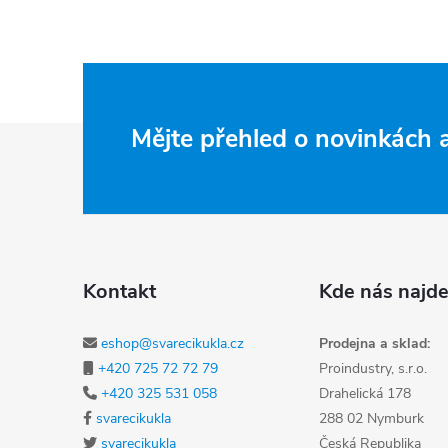
Zápatí
Mějte přehled o novinkách
Kontakt
Kde nás najde
eshop@svarecikukla.cz
Prodejna a sklad:
+420 725 72 72 79
Proindustry, s.r.o.
+420 325 531 058
Drahelická 178
svarecikukla
288 02 Nymburk
svarecikukla
Česká Republika