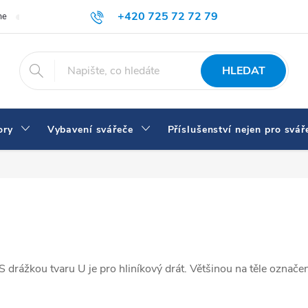
+420 725 72 72 79
me
Doprava a platba
Proč nakupovat u nás
Svářečky a vybaven
eshop@svarecikukla.cz
HLEDAT
ory
Vybavení svářeče
Příslušenství nejen pro svář
S drážkou tvaru U je pro hliníkový drát. Většinou na těle ozna