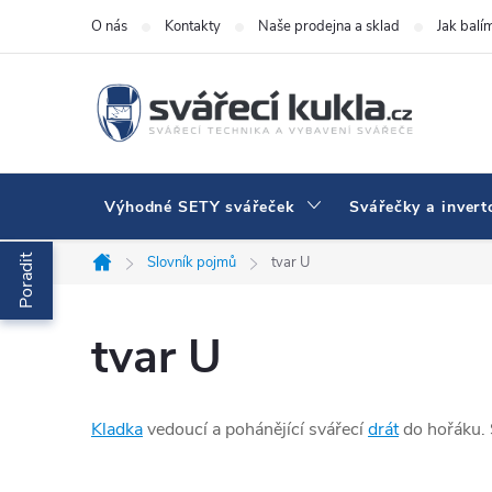
Přejít na obsah
O nás
Kontakty
Naše prodejna a sklad
Jak balí
Výhodné SETY svářeček
Svářečky a invert
Poradit
Slovník pojmů
tvar U
Domů
tvar U
Kladka
vedoucí a pohánějící svářecí
drát
do hořáku. 