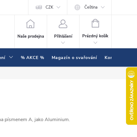
í testujeme v praxi
Hodnocení obchodu
CZK
Čeština
NÁKUPNÍ KOŠÍK
Prázdný košík
Naše prodejna
Přihlášení
ení
% AKCE %
Magazín o svařování
Kontakty
čena písmenem A, jako Aluminium.