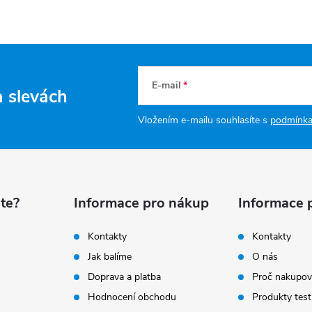
E-mail
a slevách
Vložením e-mailu souhlasíte s
podmínka
te?
Informace pro nákup
Informace 
Kontakty
Kontakty
Jak balíme
O nás
Doprava a platba
Proč nakupov
Hodnocení obchodu
Produkty test