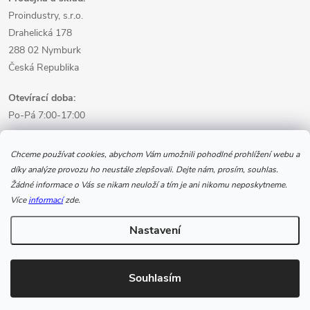
Proindustry, s.r.o.
Drahelická 178
288 02 Nymburk
Česká Republika
Otevírací doba:
Po-Pá 7:00-17:00
Informace pro nákup
Chceme používat cookies, abychom Vám umožnili pohodlné prohlížení webu a
díky analýze provozu ho neustále zlepšovali. Dejte nám, prosím, souhlas.
Žádné informace o Vás se nikam neuloží a tím je ani nikomu neposkytneme.
Informace pro Vás
Více
informací
zde.
Nastavení
Copyright 2026
www.svarecikukla.cz | svářecí technika a vybavení
svářeče
. Všechna práva vyhrazena.
Souhlasím
Vytvořil Shoptet