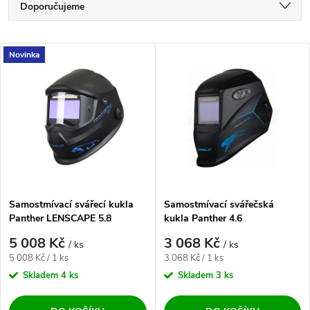
Řazení produktů
Doporučujeme
Nejlevnější
Výpis produktů
Novinka
Nejdražší
Nejprodávanější
Abecedně
Samostmívací svářecí kukla
Samostmívací svářečská
Panther LENSCAPE 5.8
kukla Panther 4.6
5 008 Kč
3 068 Kč
/ ks
/ ks
Měrná cena:
Měrná cena:
5 008 Kč / 1 ks
3 068 Kč / 1 ks
Skladem
4 ks
Skladem
3 ks