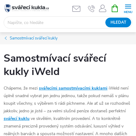
Přejít na obsah
NÁKUPNÍ 
HLEDAT
Samostmívací svářecí kukly
Samostmívací svářecí
kukly iWeld
Chápeme, že mezi
svářecími samostmívacími kuklami
iWeld není
úplně snadné vybrat jen jednu jedinou, takže pokud nemáš v plánu
koupit všechny, s výběrem ti rádi píchneme. Ale ať už se rozhodneš
jakkoliv, jedno je jisté – za velmi slušné peníze dostaneš perfektní
svářecí kuklu
ve skvělém, kvalitním provedení. A to konkrétně
znamená precizně provedený systém odsávání, luxusní výhled v
reálných barvách a spousta možností nastavení.
A mnoho dalších