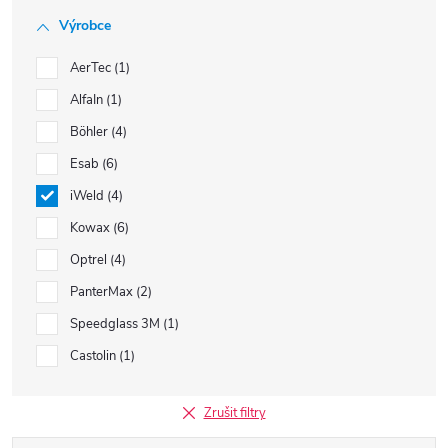
Výrobce
AerTec
1
AlfaIn
1
Böhler
4
Esab
6
iWeld
4
Kowax
6
Optrel
4
PanterMax
2
Speedglass 3M
1
Castolin
1
Zrušit filtry