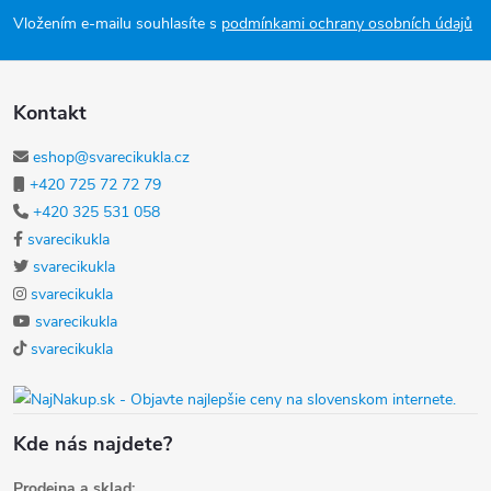
Vložením e-mailu souhlasíte s
podmínkami ochrany osobních údajů
Kontakt
eshop@svarecikukla.cz
+420 725 72 72 79
+420 325 531 058
svarecikukla
svarecikukla
svarecikukla
svarecikukla
svarecikukla
Kde nás najdete?
Prodejna a sklad: