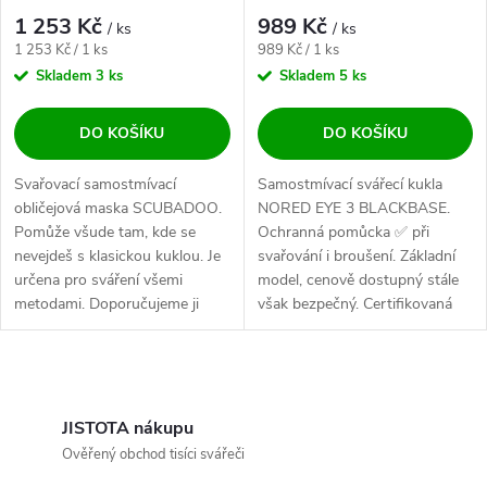
1 253 Kč
989 Kč
/ ks
/ ks
Měrná cena:
Měrná cena:
1 253 Kč / 1 ks
989 Kč / 1 ks
Skladem
3 ks
Skladem
5 ks
DO KOŠÍKU
DO KOŠÍKU
Svařovací samostmívací
Samostmívací svářecí kukla
obličejová maska SCUBADOO.
NORED EYE 3 BLACKBASE.
Pomůže všude tam, kde se
Ochranná pomůcka ✅ při
nevejdeš s klasickou kuklou. Je
svařování i broušení. Základní
určena pro sváření všemi
model, cenově dostupný stále
metodami. Doporučujeme ji
však bezpečný. Certifikovaná
použít jen...
✅ kukla na...
Ovládací prvky výpisu
JISTOTA nákupu
Ověřený obchod tisíci svářeči