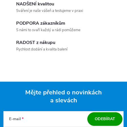
NADŠENÍ kvalitou
Sváření je naše vášeň a testujeme v praxi
PODPORA zákazníkům
S námi to svaří každý a rádi pomůžeme
RADOST z nákupu
Rychlost dodání a kvalita balení
Mějte přehled o novinkách
a slevách
Zápatí
E-mail
ODEBÍRAT