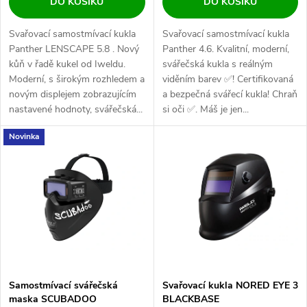
DO KOŠÍKU
DO KOŠÍKU
Svařovací samostmívací kukla
Svařovací samostmívací kukla
Panther LENSCAPE 5.8 . Nový
Panther 4.6. Kvalitní, moderní,
kůň v řadě kukel od Iweldu.
svářečská kukla s reálným
Moderní, s širokým rozhledem a
viděním barev ✅! Certifikovaná
novým displejem zobrazujícím
a bezpečná svářecí kukla! Chraň
nastavené hodnoty, svářečská...
si oči ✅. Máš je jen...
Novinka
Samostmívací svářečská
Svařovací kukla NORED EYE 3
maska SCUBADOO
BLACKBASE