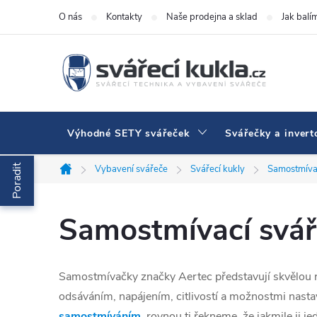
Přejít na obsah
O nás
Kontakty
Naše prodejna a sklad
Jak balí
Výhodné SETY svářeček
Svářečky a invert
Poradit
Vybavení svářeče
Svářecí kukly
Samostmívac
Domů
Samostmívací svář
Samostmívačky značky Aertec představují skvělou r
odsáváním, napájením, citlivostí a možnostmi nastave
samostmíváním
, rovnou ti řekneme, že jakmile ji j