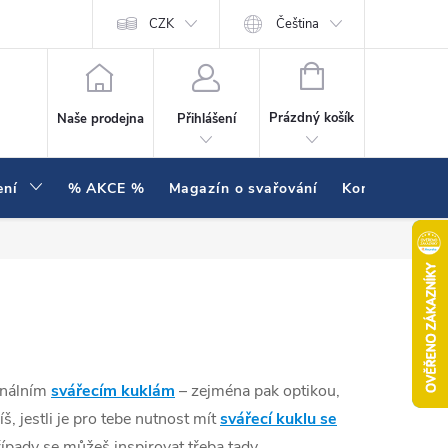
í testujeme v praxi
Hodnocení obchodu
CZK
Čeština
NÁKUPNÍ KOŠÍK
Prázdný košík
Naše prodejna
Přihlášení
ení
% AKCE %
Magazín o svařování
Kontakty
onálním
svářecím kuklám
– zejména pak optikou,
, jestli je pro tebe nutnost mít
svářecí kuklu se
řípady se můžeš inspirovat třeba tady.