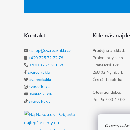
Kontakt
Kde nás najde
eshop@svarecikukla.cz
Prodejna a sklad:
+420 725 72 72 79
Proindustry, s.r.o.
+420 325 531 058
Drahelická 178
svarecikukla
288 02 Nymburk
svarecikukla
Česká Republika
svarecikukla
Otevírací doba:
svarecikukla
Po-Pá 7:00-17:00
svarecikukla
Chceme používat