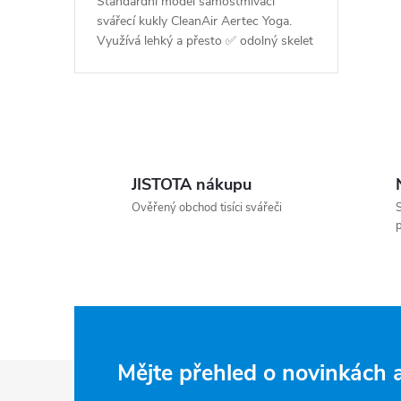
Standardní model samostmívací
svářecí kukly CleanAir Aertec Yoga.
Využívá lehký a přesto ✅ odolný skelet
v kombinaci s kvalitní samostmívací
kazetou AerTEC X110 s true colour -...
Ovládací prvky výpisu
JISTOTA nákupu
Ověřený obchod tisíci svářeči
S
p
Zápatí
Mějte přehled o novinkách