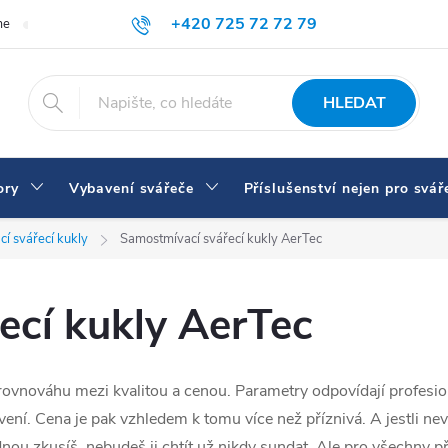
+420 725 72 72 79
me
Doprava a platba
Proč nakupovat u nás
Svářečky a vybaven
eshop@svarecikukla.cz
HLEDAT
ory
Vybavení svářeče
Příslušenství nejen pro svář
í svářecí kukly
Samostmívací svářecí kukly AerTec
ecí kukly AerTec
ovnováhu mezi kvalitou a cenou. Parametry odpovídají profesi
ní. Cena je pak vzhledem k tomu více než příznivá. A jestli nevíš
ednou zkusíš, nebudeš ji chtít už nikdy sundat. Ale pro všechny p