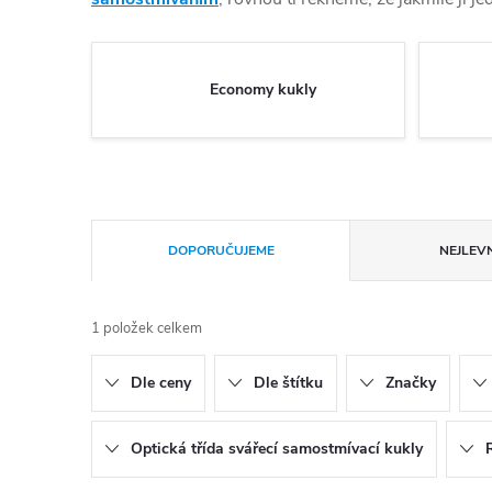
Economy kukly
Řazení produktů
DOPORUČUJEME
NEJLEVN
1
položek celkem
Dle ceny
Dle štítku
Značky
Optická třída svářecí samostmívací kukly