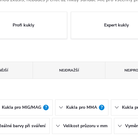
Profi kukly
Expert kukly
ĚJŠÍ
NEJDRAŽŠÍ
NEJPR
Kukla pro MIG/MAG
?
Kukla pro MMA
?
Kukla p
Reálné barvy při sváření
Velikost průzoru v mm
Vyměni