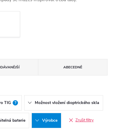
ODÁVANĚJŠÍ
ABECEDNĚ
ro TIG
?
Možnost vložení dioptrického skla
telná baterie
Výrobce
Zrušit filtry