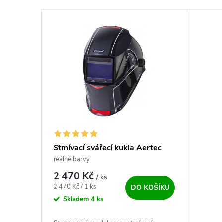
Výpis produktů
Stmívací svářecí kukla Aertec
Yoga True Colour
reálné barvy
2 470 Kč
/ ks
Měrná cena:
2 470 Kč / 1 ks
DO KOŠÍKU
Skladem
4 ks