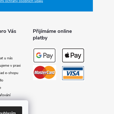
mi ochrany osobních údajů
pro Vás
Přijímáme online
platby
at u nás
ujeme v praxi
lad e-shopu
dlo
e
ařování
y
ouhlasím