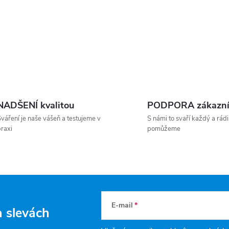
NADŠENÍ kvalitou
PODPORA zákazn
váření je naše vášeň a testujeme v
S námi to svaří každý a rádi
raxi
pomůžeme
E-mail
a slevách