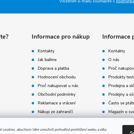
Vložením e-mailu souhlasíte s
podmínka
te?
Informace pro nákup
Informace 
Kontakty
Kontakty
Jak balíme
O nás
Doprava a platba
Proč nakupov
Hodnocení obchodu
Produkty test
Proč nakupovat u nás
Prodejna a sk
Obchodní podmínky
Prodejny a sí
Reklamace a vrácení
Často se ptát
Nákup ze zahraničí
Magazín o sv
Velkoobchodní zóna plná
Naše hodnot
výhod
 cookies, abychom Vám umožnili pohodlné prohlížení webu a díky
S