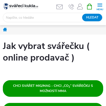
Přejít na obsah
NÁKUPNÍ 
HLEDAT
Domů
Jak vybrat svářečku (
online prodavač )
CHCI SVÁŘET MIG/MAG - CHCI „CO
” SVÁŘEČKU S
2
MOŽNOSTÍ MMA