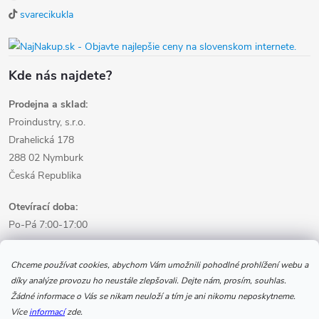
svarecikukla
Kde nás najdete?
Prodejna a sklad:
Proindustry, s.r.o.
Drahelická 178
288 02 Nymburk
Česká Republika
Otevírací doba:
Po-Pá 7:00-17:00
Informace pro nákup
Chceme používat cookies, abychom Vám umožnili pohodlné prohlížení webu a
díky analýze provozu ho neustále zlepšovali. Dejte nám, prosím, souhlas.
Žádné informace o Vás se nikam neuloží a tím je ani nikomu neposkytneme.
Informace pro Vás
Více
informací
zde.