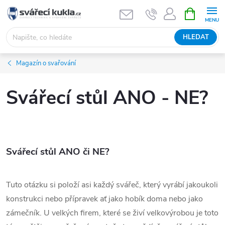
Přejít na obsah
NÁKUPNÍ 
HLEDAT
Magazín o svařování
Svářecí stůl ANO - NE?
Svářecí st
ůl ANO či NE?
Tuto otázku si položí asi každý svářeč, který vyrábí jakoukoli
konstrukci nebo přípravek ať jako hobík doma nebo jako
zámečník. U velkých firem, které se živí velkovýrobou je toto