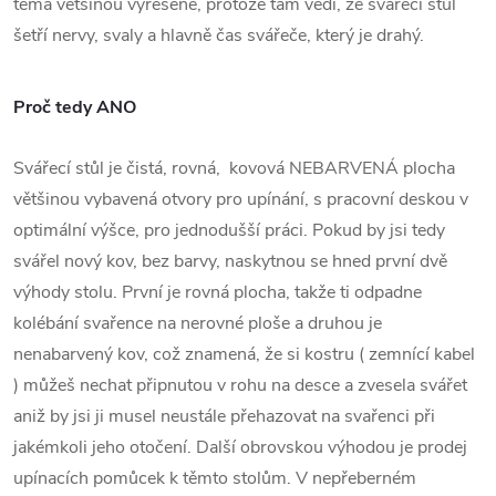
téma většinou vyřešené, protože tam vědí, že svářecí stůl
šetří nervy, svaly a hlavně čas svářeče, který je drahý.
Proč tedy ANO
Svářecí stůl je čistá, rovná, kovová NEBARVENÁ plocha
většinou vybavená otvory pro upínání, s pracovní deskou v
optimální výšce, pro jednodušší práci. Pokud by jsi tedy
svářel nový kov, bez barvy, naskytnou se hned první dvě
výhody stolu. První je rovná plocha, takže ti odpadne
kolébání svařence na nerovné ploše a druhou je
nenabarvený kov, což znamená, že si kostru ( zemnící kabel
) můžeš nechat připnutou v rohu na desce a zvesela svářet
aniž by jsi ji musel neustále přehazovat na svařenci při
jakémkoli jeho otočení. Další obrovskou výhodou je prodej
upínacích pomůcek k těmto stolům. V nepřeberném