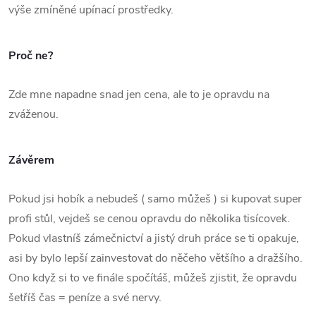
výše zmíněné upínací prostředky.
Proč ne?
Zde mne napadne snad jen cena, ale to je opravdu na
zváženou.
Závěrem
Pokud jsi hobík a nebudeš ( samo můžeš ) si kupovat super
profi stůl, vejdeš se cenou opravdu do několika tisícovek.
Pokud vlastníš zámečnictví a jistý druh práce se ti opakuje,
asi by bylo lepší zainvestovat do něčeho většího a dražšího.
Ono když si to ve finále spočítáš, můžeš zjistit, že opravdu
šetříš čas = peníze a své nervy.