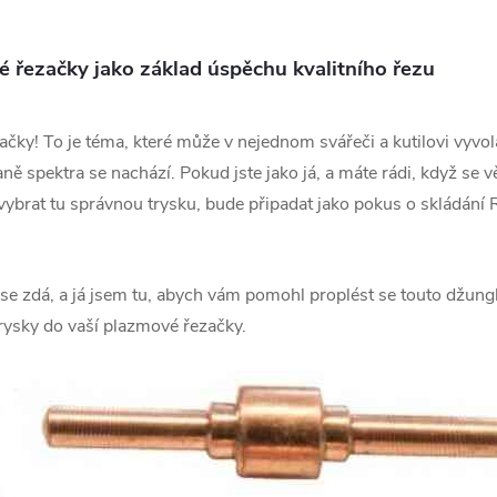
 řezačky jako základ úspěchu kvalitního řezu
čky! To je téma, které může v nejednom svářeči a kutilovi vyvo
raně spektra se nachází. Pokud jste jako já, a máte rádi, když se
vybrat tu správnou trysku, bude připadat jako pokus o skládání Ru
ž se zdá, a já jsem tu, abych vám pomohl proplést se touto džun
trysky do vaší plazmové řezačky.