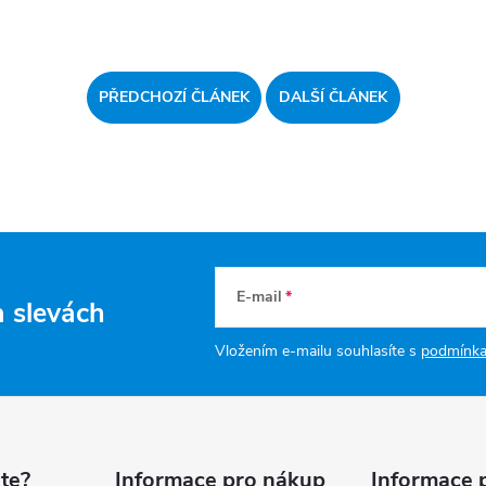
PŘEDCHOZÍ ČLÁNEK
DALŠÍ ČLÁNEK
E-mail
a slevách
Vložením e-mailu souhlasíte s
podmínka
te?
Informace pro nákup
Informace 