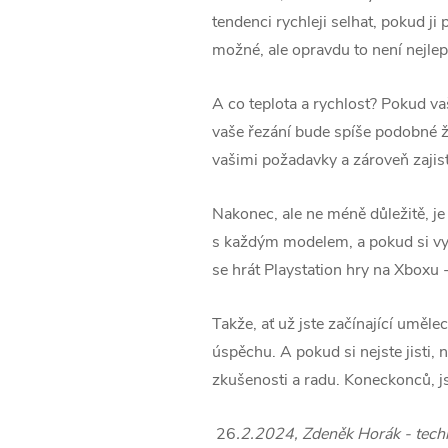
tendenci rychleji selhat, pokud ji
možné, ale opravdu to není nejlep
A co teplota a rychlost? Pokud va
vaše řezání bude spíše podobné ž
vašimi požadavky a zároveň zajisti
Nakonec, ale ne méně důležitě, j
s každým modelem, a pokud si vybe
se hrát Playstation hry na Xboxu 
Takže, ať už jste začínající uměl
úspěchu. A pokud si nejste jisti, 
zkušenosti a radu. Koneckonců, j
26
.2.2024, Zdeněk Horák - techn