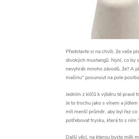
Představte si na chvíli, že vaše 
divokých mustangů. Nyní, co by s
nevyhráli mnoho závodů, že? A př
mašinu" posunout na pole positio
Jedním z klíčů k výběru té pravé t
Je to trochu jako s vínem a jídlem
mít menší průměr, aby byl řez co
potřebovat trysku, která to s ním 
Další věcí, na kterou byste měli m