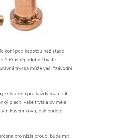
víc koní pod kapotou než stádo
ktor? Pravděpodobně byste
Správná tryska může vaši "závodní
a je stvořena pro každý materiál.
tenký plech, vaše tryska by měla
ustým kusem kovu, pak budete
 určena pro nižší proud, bude mít