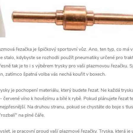
plazmová řezačka je špičkový sportovní vůz. Ano, ten typ, co má 
e stalo, kdybyste se rozhodli použít pneumatiky určené pro tra
esně tak je to i s výběrem trysky pro vaši plazmovou řezačku. 
n, zatímco špatná volba vás nechá kouřit v boxech.
rysky je pochopení materiálu, který budete řezat. Ne každá trysk
 - červené víno k hovězímu a bílé k rybě. Pokud plánujete řezat 
 nejpřesnější. Na druhou stranu, pokud se chystáte do boje s tl
"rozbalí" na plné čáře.
yslet, je pracovní proud vaší plazmové řezačky. Tryska, která je