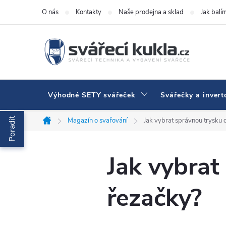
Přejít na obsah
O nás
Kontakty
Naše prodejna a sklad
Jak balí
Výhodné SETY svářeček
Svářečky a invert
Poradit
Magazín o svařování
Jak vybrat správnou trysku
Domů
Jak vybrat
řezačky?