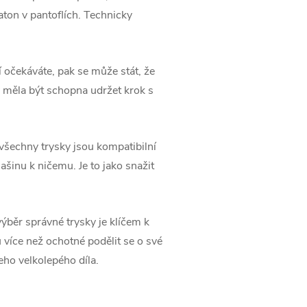
raton v pantoflích. Technicky
í očekáváte, pak se může stát, že
 měla být schopna udržet krok s
všechny trysky jsou kompatibilní
šinu k ničemu. Je to jako snažit
ýběr správné trysky je klíčem k
u více než ochotné podělit se o své
ho velkolepého díla.