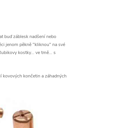
lat buď záblesk nadšení nebo
 věci jenom pěkně "kliknou" na své
bikovy kostky... ve tmě... s
glí kovových končetin a záhadných