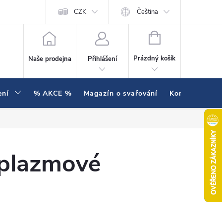
í testujeme v praxi
Hodnocení obchodu
CZK
Čeština
NÁKUPNÍ KOŠÍK
Prázdný košík
Naše prodejna
Přihlášení
ení
% AKCE %
Magazín o svařování
Kontakty
 plazmové