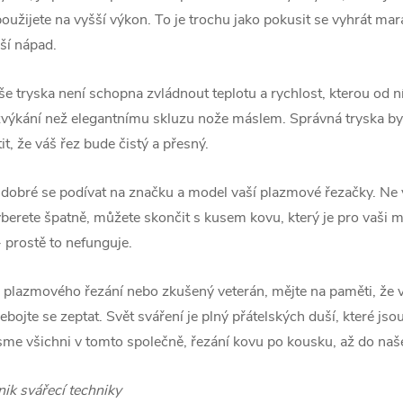
 použijete na vyšší výkon. To je trochu jako pokusit se vyhrát ma
ší nápad.
še tryska není schopna zvládnout teplotu a rychlost, kterou od n
výkání než elegantnímu skluzu nože máslem. Správná tryska by
t, že váš řez bude čistý a přesný.
e dobré se podívat na značku a model vaší plazmové řezačky. Ne 
rete špatně, můžete skončit s kusem kovu, který je pro vaši ma
- prostě to nefunguje.
ec plazmového řezání nebo zkušený veterán, mějte na paměti, že v
nebojte se zeptat. Svět sváření je plný přátelských duší, které jso
sme všichni v tomto společně, řezání kovu po kousku, až do naše
ik svářecí techniky