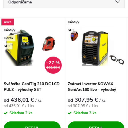
Radenie produktov
Odporúčame
Najlacnejšie
Výpis produktov
Akce
Kábel/y
Najdrahšie
Kábel/y
SET
Najpredávanejšie
Horák
SET
Abecedne
–27 %
600,60 €
Svářečka GeniTig 210 DC LCD
Zvárací invertor KOWAX
PULZ - výhodný SET
GeniArc160 Evo - výhodný
SET
436,01 €
307,95 €
od
od
/ ks
/ ks
Jednotková cena:
Jednotková cena:
od 436,01 € / 1 ks
od 307,95 € / 1 ks
Skladom
2 ks
Skladom
3 ks