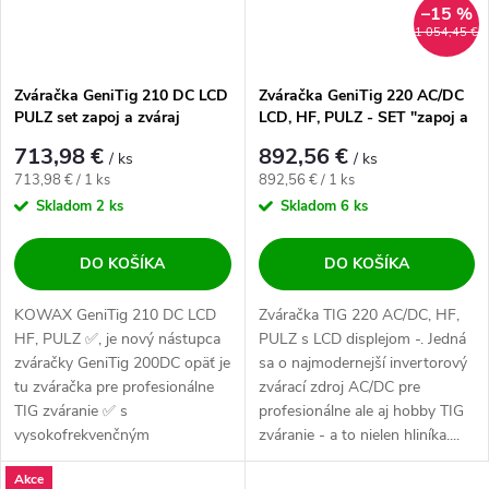
–15 %
1 054,45 €
Zváračka GeniTig 210 DC LCD
Zváračka GeniTig 220 AC/DC
PULZ set zapoj a zváraj
LCD, HF, PULZ - SET "zapoj a
zváraj"
713,98 €
892,56 €
/ ks
/ ks
Jednotková cena:
Jednotková cena:
713,98 € / 1 ks
892,56 € / 1 ks
Skladom
2 ks
Skladom
6 ks
DO KOŠÍKA
DO KOŠÍKA
KOWAX GeniTig 210 DC LCD
Zváračka TIG 220 AC/DC, HF,
HF, PULZ ✅, je nový nástupca
PULZ s LCD displejom -. Jedná
zváračky GeniTig 200DC opäť je
sa o najmodernejší invertorový
tu zváračka pre profesionálne
zvárací zdroj AC/DC pre
TIG zváranie ✅ s
profesionálne ale aj hobby TIG
vysokofrekvenčným
zváranie - a to nielen hliníka....
zapaľovaním oblúka HF....
Akce