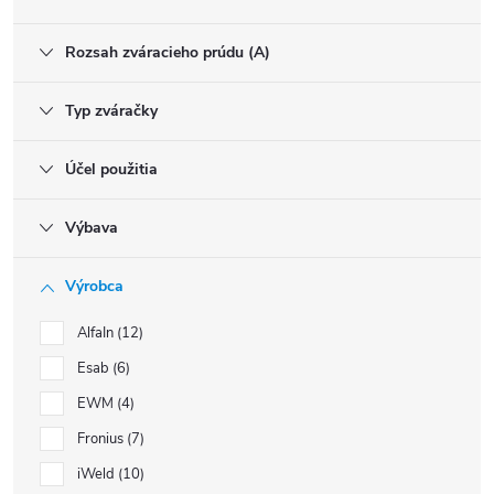
Rozsah zváracieho prúdu (A)
Typ zváračky
Účel použitia
Výbava
Výrobca
AlfaIn
12
Esab
6
EWM
4
Fronius
7
iWeld
10