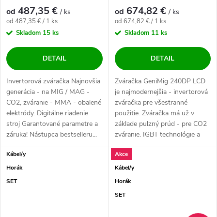
výhodný SET
487,35 €
674,82 €
od
od
/ ks
/ ks
Jednotková cena:
Jednotková cena:
od 487,35 € / 1 ks
od 674,82 € / 1 ks
Skladom
15 ks
Skladom
11 ks
DETAIL
DETAIL
Invertorová zváračka Najnovšia
Zváračka GeniMig 240DP LCD
generácia - na MIG / MAG -
je najmodernejšia - invertorová
CO2, zváranie - MMA - obalené
zváračka pre všestranné
elektródy. Digitálne riadenie
použitie. Zváračka má už v
stroj Garantované parametre a
základe pulzný prúd - pre CO2
záruka! Nástupca bestselleru...
zváranie. IGBT technológie a
kvalitné...
Kábel/y
Akce
Horák
Kábel/y
SET
Horák
SET