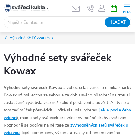
Prejsť na obsah
NÁKUPNÝ
HĽADAŤ
Výhodné SETY zváračiek
Výhodné sety svářeček
Kowax
Výhodné sety svářeček Kowax
a vůbec celá svářecí technika značky
Kowax už má leccos za sebou a za dobu svého působení na trhu si
zaslouženě vydobyla více než solidní postavení a pověst. A i ty se o
tom teď můžeš přesvědčit. Určitě si u nás vybereš (
jak a podle čeho
vybírat
), máme sety svářeček pro všechny možné druhy svařování.
Rozhodně se podívej na některé ze
zvýhodněných setů svářeček s
výbavou
, lepší poměr ceny, výkonu a kvality od renomovaného