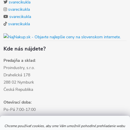
svarecikukla
svarecikukla
svarecikukla
svarecikukla
Kde nás nájdete?
Predajňa a sklad:
Proindustry, s.r.o.
Drahelická 178
288 02 Nymburk
Česká Republika
Otevírací doba:
Po-Pá 7:00-17:00
Informácie pre nákup
Chceme používať cookies, aby sme Vám umožnili pohodlné prehliadanie webu