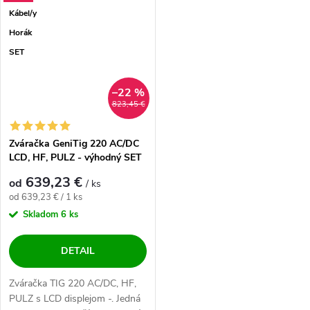
Kábel/y
Horák
SET
–22 %
823,45 €
Zváračka GeniTig 220 AC/DC
LCD, HF, PULZ - výhodný SET
639,23 €
od
/ ks
Jednotková cena:
od 639,23 € / 1 ks
Skladom
6 ks
DETAIL
Zváračka TIG 220 AC/DC, HF,
PULZ s LCD displejom -. Jedná