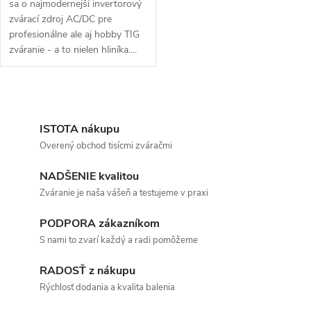
sa o najmodernejší invertorový
zvárací zdroj AC/DC pre
profesionálne ale aj hobby TIG
zváranie - a to nielen hliníka....
Ovládacie prvky výpisu
ISTOTA nákupu
Overený obchod tisícmi zváračmi
NADŠENIE kvalitou
Zváranie je naša vášeň a testujeme v praxi
PODPORA zákazníkom
S nami to zvarí každý a radi pomôžeme
RADOSŤ z nákupu
Rýchlosť dodania a kvalita balenia