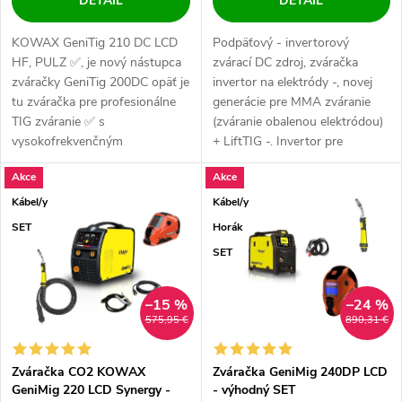
DETAIL
DETAIL
KOWAX GeniTig 210 DC LCD
Podpäťový - invertorový
HF, PULZ ✅, je nový nástupca
zvárací DC zdroj, zváračka
zváračky GeniTig 200DC opäť je
invertor na elektródy -, novej
tu zváračka pre profesionálne
generácie pre MMA zváranie
TIG zváranie ✅ s
(zváranie obalenou elektródou)
vysokofrekvenčným
+ LiftTIG -. Invertor pre
zapaľovaním oblúka HF....
vysokú...
Akce
Akce
Kábel/y
Kábel/y
SET
Horák
SET
–15 %
–24 %
575,95 €
890,31 €
Zváračka CO2 KOWAX
Zváračka GeniMig 240DP LCD
GeniMig 220 LCD Synergy -
- výhodný SET