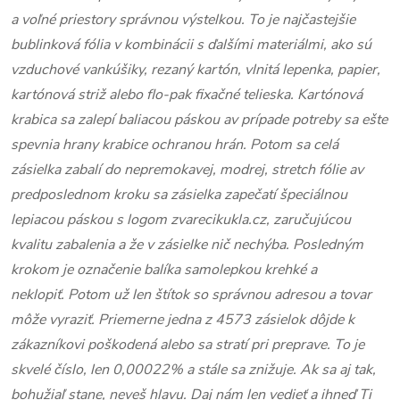
a voľné priestory správnou výstelkou. To je najčastejšie
bublinková fólia v kombinácii s ďalšími materiálmi, ako sú
vzduchové vankúšiky, rezaný kartón, vlnitá lepenka, papier,
kartónová striž alebo flo-pak fixačné telieska. Kartónová
krabica sa zalepí baliacou páskou av prípade potreby sa ešte
spevnia hrany krabice ochranou hrán. Potom sa celá
zásielka zabalí do nepremokavej, modrej, stretch fólie av
predposlednom kroku sa zásielka zapečatí špeciálnou
lepiacou páskou s logom zvarecikukla.cz, zaručujúcou
kvalitu zabalenia a že v zásielke nič nechýba. Posledným
krokom je označenie balíka samolepkou krehké a
neklopiť. Potom už len štítok so správnou adresou a tovar
môže vyraziť. Priemerne jedna z 4573 zásielok dôjde k
zákazníkovi poškodená alebo sa stratí pri preprave. To je
skvelé číslo, len 0,00022% a stále sa znižuje. Ak sa aj tak,
bohužiaľ stane, neveš hlavu. Daj nám len vedieť a ihneď Ti