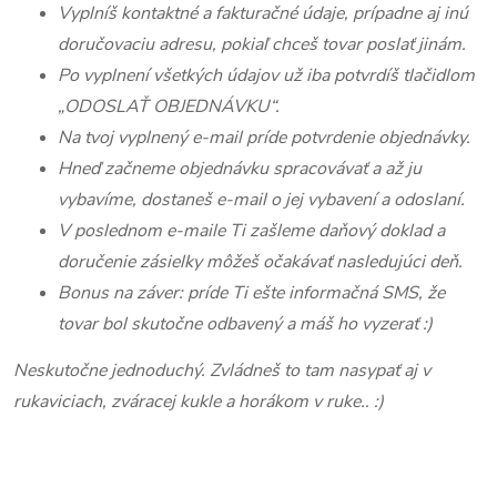
Vyplníš kontaktné a fakturačné údaje, prípadne aj inú
doručovaciu adresu, pokiaľ chceš tovar poslať jinám.
Po vyplnení všetkých údajov už iba potvrdíš tlačidlom
„ODOSLAŤ OBJEDNÁVKU“.
Na tvoj vyplnený e-mail príde potvrdenie objednávky.
Hneď začneme objednávku spracovávať a až ju
vybavíme, dostaneš e-mail o jej vybavení a odoslaní.
V poslednom e-maile Ti zašleme daňový doklad a
doručenie zásielky môžeš očakávať nasledujúci deň.
Bonus na záver: príde Ti ešte informačná SMS, že
tovar bol skutočne odbavený a máš ho vyzerať :)
Neskutočne jednoduchý. Zvládneš to tam nasypať aj v
rukaviciach, zváracej kukle a horákom v ruke.. :)