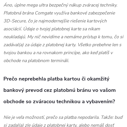
Áno, úplne mega ultra bezpečný nákup zváracej techniky.
Platobná brána Comgate využíva bankové zabezpečenie
3D-Secure, čo je najmodernejšie riešenie kartových
asociácií. Údaje o tvojej platobnej karte sa nikam
neukladajú. My nič nevidíme a nemáme prístup k tomu, čo si
zadával(a) za údaje z platobnej karty. Všetko prebehne len s
tvojou bankou a na rovnakom princípe, ako keď platíš v
obchode na platobnom termináli.
Prečo neprebehla platba kartou či okamžitý
bankový prevod cez platobnú bránu vo vašom
obchode so zváracou technikou a vybavením?
Nie je veľa možností, prečo sa platba nepodarila. Takže: buď
si zadal(a) zle údaje z platobnej karty, alebo nemáš dosť