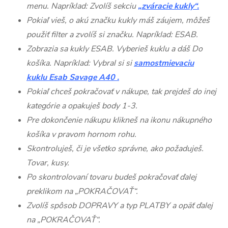
menu. Napríklad: Zvolíš sekciu
„zváracie kukly“.
Pokiaľ vieš, o akú značku kukly máš záujem, môžeš
použiť filter a zvolíš si značku. Napríklad: ESAB.
Zobrazia sa kukly ESAB. Vyberieš kuklu a dáš Do
košíka. Napríklad: Vybral si si
samostmievaciu
kuklu
Esab Savage A40 .
Pokiaľ chceš pokračovať v nákupe, tak prejdeš do inej
kategórie a opakuješ body 1-3.
Pre dokončenie nákupu klikneš na ikonu nákupného
košíka v pravom hornom rohu.
Skontroluješ, či je všetko správne, ako požaduješ.
Tovar, kusy.
Po skontrolovaní tovaru budeš pokračovať ďalej
preklikom na „POKRAČOVAŤ“.
Zvolíš spôsob DOPRAVY a typ PLATBY a opäť ďalej
na „POKRAČOVAŤ“.