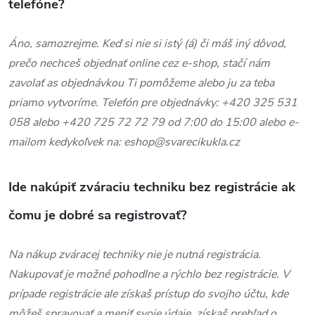
telefóne?
Áno, samozrejme. Keď si nie si istý (á) či máš iný dôvod,
prečo nechceš objednať online cez e-shop, stačí nám
zavolať as objednávkou Ti pomôžeme alebo ju za teba
priamo vytvoríme. Telefón pre objednávky: +420 325 531
058 alebo +420 725 72 72 79 od 7:00 do 15:00 alebo e-
mailom kedykoľvek na: eshop@svarecikukla.cz
Ide nakúpiť zváraciu techniku ​​bez registrácie ak
čomu je dobré sa registrovať?
Na nákup zváracej techniky nie je nutná registrácia.
Nakupovať je možné pohodlne a rýchlo bez registrácie. V
prípade registrácie ale získaš prístup do svojho účtu, kde
môžeš spravovať a meniť svoje údaje, získaš prehľad o