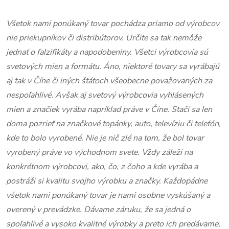
Všetok nami ponúkaný tovar pochádza priamo od výrobcov
nie priekupníkov či distribútorov. Určite sa tak nemôže
jednať o falzifikáty a napodobeniny. Všetci výrobcovia sú
svetových mien a formátu. Áno, niektoré tovary sa vyrábajú
aj tak v Číne či iných štátoch všeobecne považovaných za
nespoľahlivé. Avšak aj svetový výrobcovia vyhlásených
mien a značiek vyrába napríklad práve v Číne. Stačí sa len
doma pozrieť na značkové topánky, auto, televíziu či telefón,
kde to bolo vyrobené. Nie je nič zlé na tom, že bol tovar
vyrobený práve vo východnom svete. Vždy záleží na
konkrétnom výrobcovi, ako, čo, z čoho a kde vyrába a
postráži si kvalitu svojho výrobku a značky. Každopádne
všetok nami ponúkaný tovar je nami osobne vyskúšaný a
overený v prevádzke. Dávame záruku, že sa jedná o
spoľahlivé a vysoko kvalitné výrobky a preto ich predávame,