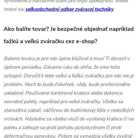
vyhovieme a nastavíme zľavu pre tvoju spokojnosť. Alebo
mrkni na:
veľkoobchodný odber zváracej techniky
Ako balíte tovar? Je bezpečné objednať napríklad
ťažkú ​​a veľkú zváračku cez e-shop?
Balenie tovaru je pre nás úplne kľúčové a musí Ti doraziť v
úplnom poriadku. Dávame ruku do ohňa, že sme toho
schopní. Doručiť k tebe veľkú a ťažkú ​​zváračku pre nás nie je
problém. Nech to bude čokoľvek, vždy, bude profesionálne
zabalené. Používame kartónové krabice alebo dokonca
nevratné palety, napríklad pre veľké zváračky. Všetko sa
starostlivo zabalí, väčšinou do bublinkovej fólie v niekoľkých
vrstvách. Následne sa všetko vloží do vystlanej krabice či na
paletu a zafixuje sa proti pohybu polystyrénom či proti
deformačnou penovkou. Potom sa vymedzia všetky zvyšné