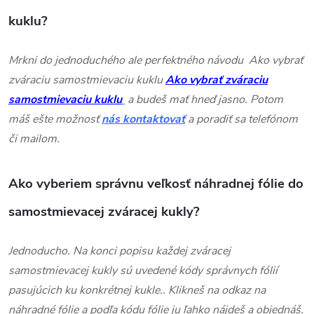
kuklu?
Mrkni do jednoduchého ale perfektného návodu Ako vybrať
zváraciu samostmievaciu kuklu
Ako vybrať zváraciu
samostmievaciu kuklu
a budeš mať hneď jasno. Potom
máš ešte možnosť
nás kontaktovať
a poradiť sa telefónom
či mailom.
Ako vyberiem správnu veľkosť náhradnej fólie do
samostmievacej zváracej kukly?
Jednoducho. Na konci popisu každej zváracej
samostmievacej kukly sú uvedené kódy správnych fólií
pasujúcich ku konkrétnej kukle.. Klikneš na odkaz na
náhradné fólie a podľa kódu fólie ju ľahko nájdeš a objednáš.