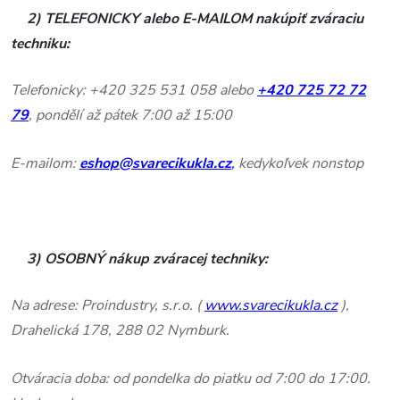
2) TELEFONICKY alebo E-MAILOM nakúpiť zváraciu
techniku:
Telefonicky: +420 325 531 058 alebo
+420
725 72 72
79
, pondělí až pátek 7:00 až 15:00
E-mailom:
eshop@svarecikukla.cz
,
kedykoľvek nonstop
3) OSOBNÝ nákup zváracej techniky:
Na adrese: Proindustry, s.r.o. (
www.svarecikukla.cz
),
Drahelická 178, 288 02 Nymburk.
Otváracia doba: od pondelka do piatku od 7:00 do 17:00.