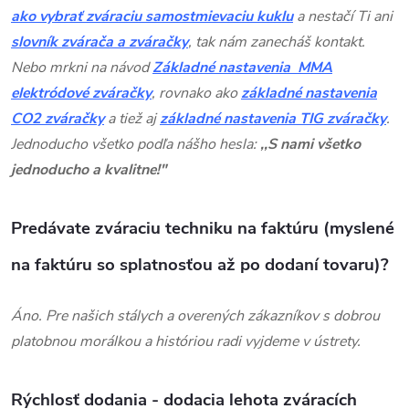
ako vybrať zváraciu samostmievaciu kuklu
a nestačí Ti ani
slovník zvárača a zváračky
, tak nám zanecháš kontakt.
Nebo mrkni na návod
Základné nastavenia MMA
elektródové zváračky
, rovnako ako
základné nastavenia
CO2 zváračky
a tiež aj
základné nastavenia TIG zváračky
.
Jednoducho všetko podľa nášho hesla:
,,S nami všetko
jednoducho a kvalitne!"
Predávate zváraciu techniku ​​na faktúru (myslené
na faktúru so splatnosťou až po dodaní tovaru)?
Áno. Pre našich stálych a overených zákazníkov s dobrou
platobnou morálkou a históriou radi vyjdeme v ústrety.
Rýchlosť dodania - dodacia lehota zváracích