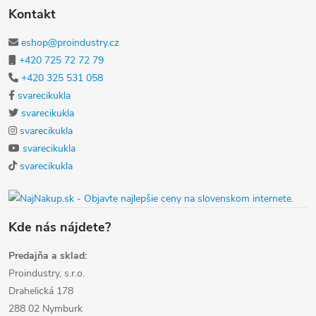
Kontakt
eshop@proindustry.cz
+420 725 72 72 79
+420 325 531 058
svarecikukla
svarecikukla
svarecikukla
svarecikukla
svarecikukla
Kde nás nájdete?
Predajňa a sklad:
Proindustry, s.r.o.
Drahelická 178
288 02 Nymburk