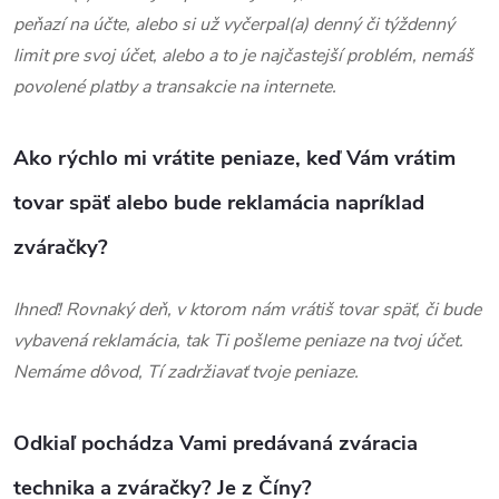
peňazí na účte, alebo si už vyčerpal(a) denný či týždenný
limit pre svoj účet, alebo a to je najčastejší problém, nemáš
povolené platby a transakcie na internete.
Ako rýchlo mi vrátite peniaze, keď Vám vrátim
tovar späť alebo bude reklamácia napríklad
zváračky?
Ihneď! Rovnaký deň, v ktorom nám vrátiš tovar späť, či bude
vybavená reklamácia, tak Ti pošleme peniaze na tvoj účet.
Nemáme dôvod, Tí zadržiavať tvoje peniaze.
Odkiaľ pochádza Vami predávaná zváracia
technika a zváračky? Je z Číny?