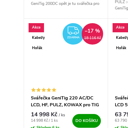
PULZ ✅
GeniTig 200DC opět je tu svářečka pro
GeniTig
profesionální TIG svařování ✅ s
profesi
vysokofrekvenčním zapalováním...
vysoko
Akce
Akce
ZDARMA
–17 %
Kabel/y
Kabel/
18 116 Kč
ZDARMA
Hořák
Hořák
Svářečka GeniTig 220 AC/DC
Sváře
LCD, HF, PULZ, KOWAX pro TIG
LCD 5
vodní
14 998 Kč
63 7
/ ks
Měrná cena:
Měrná c
14 998 Kč / 1 ks
63 790 
DO KOŠÍKU
Skladem
6 ks
Skl