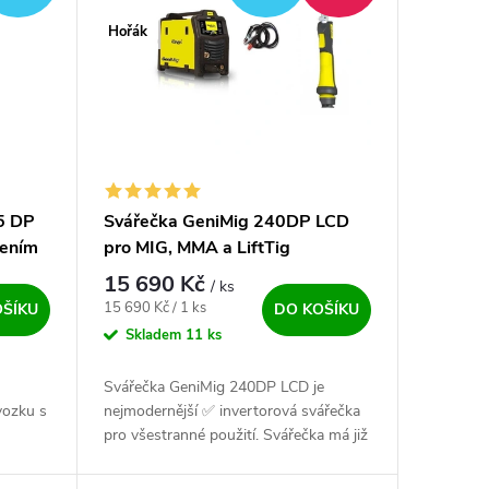
Hořák
5 DP
Svářečka GeniMig 240DP LCD
zením
pro MIG, MMA a LiftTig
15 690 Kč
/ ks
Měrná cena:
15 690 Kč / 1 ks
OŠÍKU
DO KOŠÍKU
Skladem
11 ks
Svářečka GeniMig 240DP LCD je
vozku s
nejmodernější ✅ invertorová svářečka
pro všestranné použití. Svářečka má již
v základu pulzní proud ✅ pro CO2
ost
sváření. IGBT technologie a kvalitní...