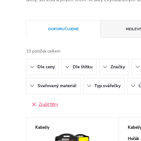
Řazení produktů
DOPORUČUJEME
NEJLEVN
10
položek celkem
Dle ceny
Dle štítku
Značky
Svařovaný materiál
Typ svářečky
Ú
Zrušit filtry
Výpis produktů
Kabel/y
Kabel/
Hořák