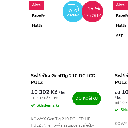
Akce
Akce
ZDARMA
–19 %
Kabel/y
Kabel/
12 726 Kč
ZDARMA
Hořák
Hořák
SET
Svářečka GeniTig 210 DC LCD
Sváře
PULZ
PULZ 
10 302 Kč
10
od
/ ks
/ ks
Měrná cena:
10 302 Kč / 1 ks
DO KOŠÍKU
Měrná c
od 10 5
Skladem
2 ks
Skl
KOWAX GeniTig 210 DC LCD HF,
KOWAX 
PULZ ✅, je nový nástupce svářečky