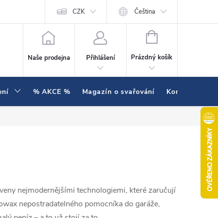
í testujeme v praxi
Hodnocení obchodu
CZK
Čeština
NÁKUPNÍ KOŠÍK
Prázdný košík
Naše prodejna
Přihlášení
ení
% AKCE %
Magazín o svařování
Kontakty
aveny nejmodernějšími technologiemi, které zaručují
wax nepostradatelného pomocníka do garáže,
ý peníz – a to už stojí za to.