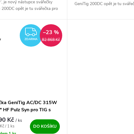
, je nový nástupce svářečky
GeniTig 200DC opět je tu sváře
 200DC opět je tu svářečka pro
profesionální TIG svařování ✅ s
onální TIG svařování ✅ s
vysokofrekvenčním zapalováním.
frekvenčním zapalováním...
ZDARMA
–23 %
y
82 868 Kč
ZDARMA
čka GeniTig AC/DC 315W
" HF Pulz Syn pro TIG s
m chlazením
90 Kč
/ ks
ena:
Kč / 1 ks
DO KOŠÍKU
adem
1 ks