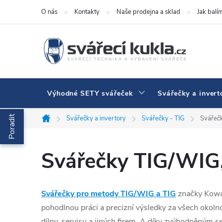
Přejít na obsah
O nás
Kontakty
Naše prodejna a sklad
Jak balí
Výhodné SETY svářeček
Svářečky a invert
Poradit
Svářečky a invertory
Svářečky - TIG
Svářeč
Domů
Svářečky TIG/WIG
Svářečky pro metody TIG/WIG a TIG
značky Kowax
pohodlnou práci a precizní výsledky za všech okolnos
dílny, servisu a jiných firem. A díky zvýhodněným s