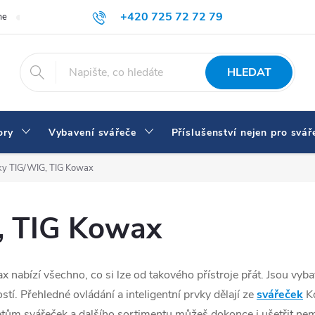
+420 725 72 72 79
me
Doprava a platba
Proč nakupovat u nás
Svářečky a vybaven
eshop@svarecikukla.cz
HLEDAT
ory
Vybavení svářeče
Příslušenství nejen pro svář
ky TIG/WIG, TIG Kowax
, TIG Kowax
 nabízí všechno, co si lze od takového přístroje přát. Jsou vyb
tí. Přehledné ovládání a inteligentní prvky dělají ze
svářeček
Ko
etům svářeček a dalšího sortimentu můžeš dokonce i ušetřit nemal