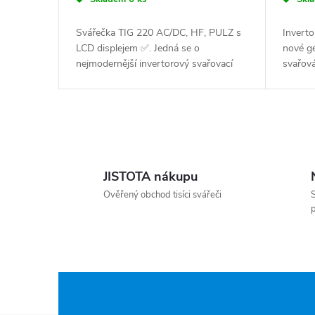
Svářečka TIG 220 AC/DC, HF, PULZ s
Invert
LCD displejem ✅. Jedná se o
nové ge
nejmodernější invertorový svařovací
svařová
zdroj AC/DC pro profesionální ale i
svařova
hobby TIG sváření ✅ a to nejen...
hmotno
rozměrů
Ovládací prvky výpisu
JISTOTA nákupu
Ověřený obchod tisíci svářeči
S
p