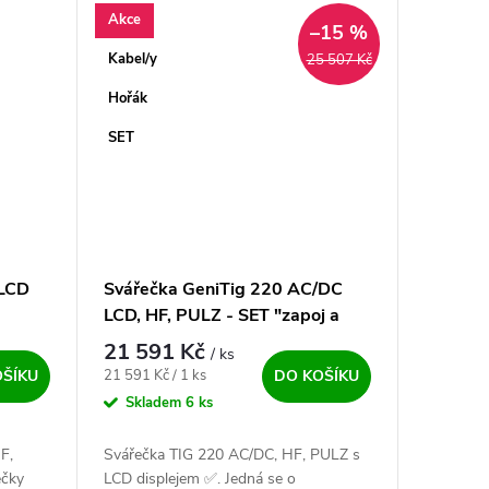
Akce
–15 %
Kabel/y
25 507 Kč
Hořák
SET
 LCD
Svářečka GeniTig 220 AC/DC
LCD, HF, PULZ - SET "zapoj a
svařuj"
21 591 Kč
/ ks
Měrná cena:
21 591 Kč / 1 ks
OŠÍKU
DO KOŠÍKU
Skladem
6 ks
F,
Svářečka TIG 220 AC/DC, HF, PULZ s
ečky
LCD displejem ✅. Jedná se o