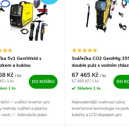
čka 5v1 GeniWeld s
Svářečka CO2 GeniMig 35
zkem a kuklou
double pulz s vodním chla
68 Kč
67 465 Kč
/ ks
/ ks
ena:
Měrná cena:
Kč / 1 ks
67 465 Kč / 1 ks
DO KOŠÍKU
DO K
adem
1 ks
Skladem
1 ks
nkční ✅ svářecí invertor pro
Nejmodernější svařovací zdroj
y metody sváření a plazma
invertorové technologie na pod
 navíc ✅. Jednoduše jeden
kolečky a LCD displejem pro
 zdroj na všechny činnosti ✅.
nastavování parametrů. Hlavní
že vše nemůže být v jednom...
výhodou této svářečky je možn