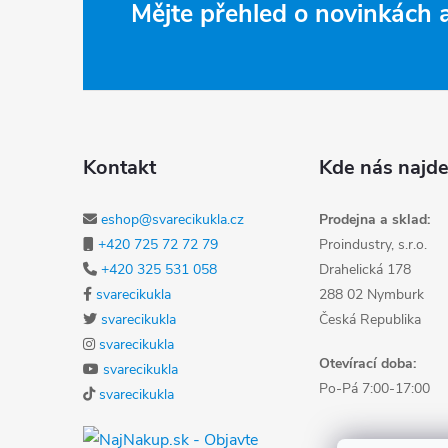
Zápatí
Mějte přehled o novinkách
Kontakt
Kde nás najde
eshop@svarecikukla.cz
Prodejna a sklad:
+420 725 72 72 79
Proindustry, s.r.o.
+420 325 531 058
Drahelická 178
svarecikukla
288 02 Nymburk
svarecikukla
Česká Republika
svarecikukla
Otevírací doba:
svarecikukla
Po-Pá 7:00-17:00
svarecikukla