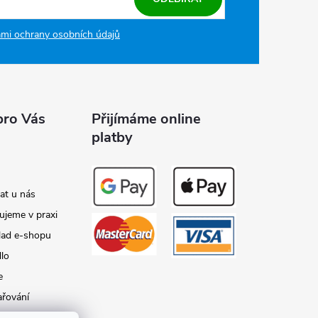
mi ochrany osobních údajů
pro Vás
Přijímáme online
platby
at u nás
ujeme v praxi
lad e-shopu
dlo
e
ařování
y