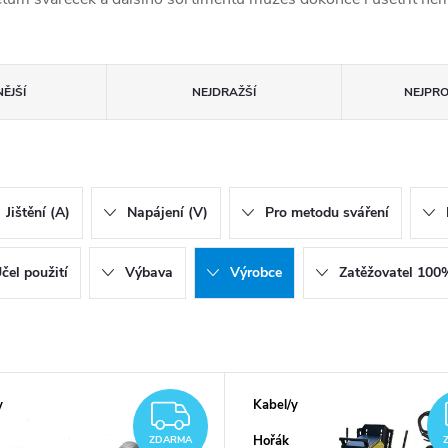
ĚJŠÍ
NEJDRAŽŠÍ
NEJPR
Jištění (A)
Napájení (V)
Pro metodu sváření
čel použití
Výbava
Výrobce
Zatěžovatel 100
y
Kabel/y
ZDARMA
Hořák
ZDARMA