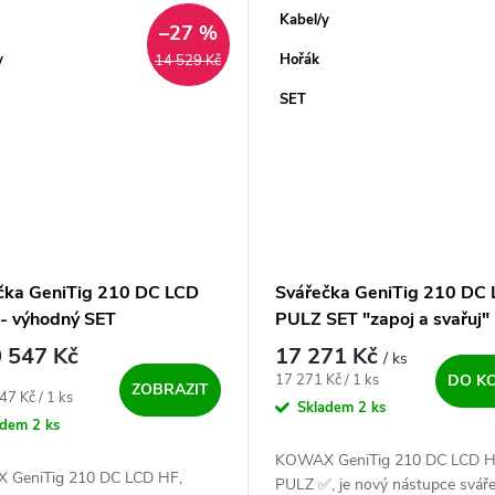
svářet pulzem ✅ a...
Kabel/y
–27 %
y
Hořák
14 529 Kč
SET
čka GeniTig 210 DC LCD
Svářečka GeniTig 210 DC
- výhodný SET
PULZ SET "zapoj a svařuj"
 547 Kč
17 271 Kč
/ ks
Měrná cena:
17 271 Kč / 1 ks
DO K
ZOBRAZIT
ena:
47 Kč / 1 ks
Skladem
2 ks
adem
2 ks
KOWAX GeniTig 210 DC LCD H
GeniTig 210 DC LCD HF,
PULZ ✅, je nový nástupce svář