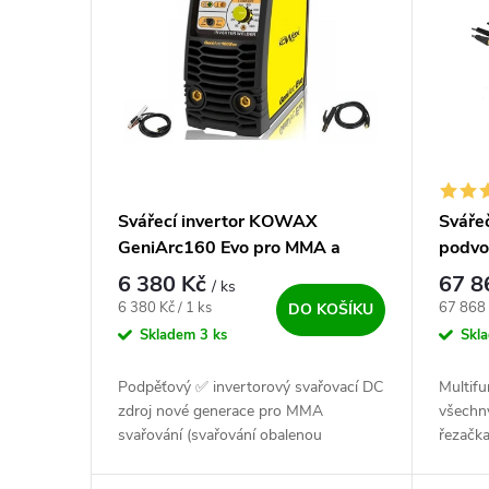
Svářecí invertor KOWAX
Sváře
GeniArc160 Evo pro MMA a
podvo
LiftTIG
6 380 Kč
67 8
/ ks
Měrná cena:
Měrná c
6 380 Kč / 1 ks
67 868 
DO KOŠÍKU
Skladem
3 ks
Skl
Podpěťový ✅ invertorový svařovací DC
Multifu
zdroj nové generace pro MMA
všechn
svařování (svařování obalenou
řezačka
elektrodou) + LiftTIG ✅. Inventor pro
svářecí
vysokou zátěž. Velmi dobrý stroj na...
Mýtus, 