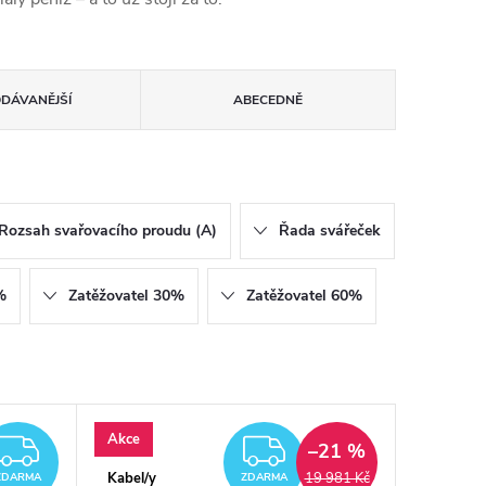
ODÁVANĚJŠÍ
ABECEDNĚ
Rozsah svařovacího proudu (A)
Řada svářeček
%
Zatěžovatel 30%
Zatěžovatel 60%
Akce
ZDARMA
ZDARMA
–21 %
Kabel/y
19 981 Kč
ZDARMA
ZDARMA