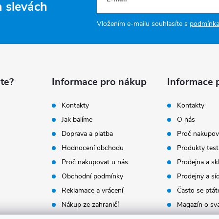
a slevách
Vložením e-mailu souhlasíte s
podmínka
te?
Informace pro nákup
Informace 
Kontakty
Kontakty
Jak balíme
O nás
Doprava a platba
Proč nakupov
Hodnocení obchodu
Produkty test
Proč nakupovat u nás
Prodejna a sk
Obchodní podmínky
Prodejny a sí
Reklamace a vrácení
Často se ptát
Nákup ze zahraničí
Magazín o sv
Velkoobchodní zóna plná
Naše hodnot