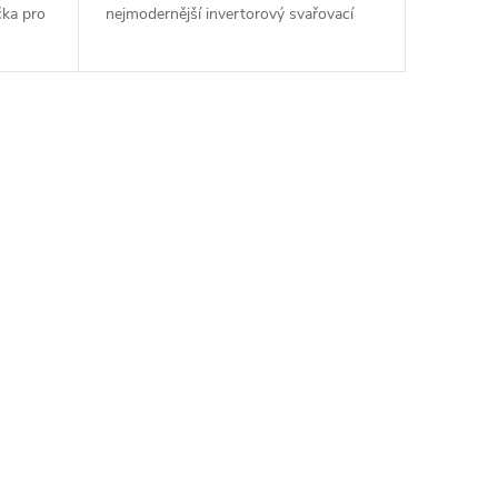
čka pro
nejmodernější invertorový svařovací
zdroj AC/DC pro profesionální ale i
..
hobby TIG sváření ✅ a to nejen hliníku.
Je...