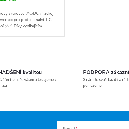
orový svařovací AC/DC ✅ zdroj
nerace pro profesionální TIG
ní ✅✅. Díky vynikajícím
cím vlastnostem, nízké
sti, extrémně kompaktním
m,...
NADŠENÍ kvalitou
PODPORA zákazn
váření je naše vášeň a testujeme v
S námi to svaří každý a rádi
raxi
pomůžeme
E-mail