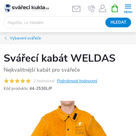
Přejít na obsah
NÁKUPNÍ 
HLEDAT
Vybavení svářeče
Svářecí kabát WELDAS
Nejkvalitnéjší kabát pro svářeče
2 hodnocení
Podrobnosti hodnocení
Kód produktu:
44-2530L/P