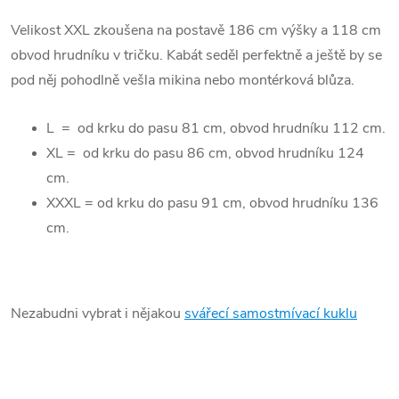
Velikost XXL zkoušena na postavě 186 cm výšky a 118 cm
obvod hrudníku v tričku. Kabát seděl perfektně a ještě by se
pod něj pohodlně vešla mikina nebo montérková blůza.
L = od krku do pasu 81 cm, obvod hrudníku 112 cm.
XL = od krku do pasu 86 cm, obvod hrudníku 124
cm.
XXXL = od krku do pasu 91 cm, obvod hrudníku 136
cm.
Nezabudni vybrat i nějakou
svářecí samostmívací kuklu