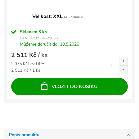
Velikost: XXL
44-2530XXL/P
Skladem
3 ks
EAN:
8718564522006
Můžeme doručit do
10.8.2026
2 511 Kč
/ ks
2 075 Kč bez DPH
Měrná cena:
2 511 Kč / 1 ks
VLOŽIT DO KOŠÍKU
Popis produktu