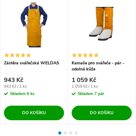
Zástěra svářečská WELDAS
Kamaše pro svářeče - pár -
odolná kůže
943 Kč
1 059 Kč
Měrná cena:
Měrná cena:
943 Kč / 1 ks
1 059 Kč / 1 ks
Skladem
6 ks
Skladem
7 pár
DO KOŠÍKU
DO KOŠÍKU