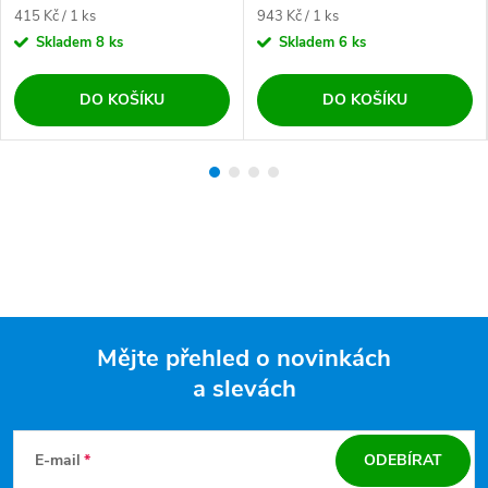
Měrná cena:
Měrná cena:
415 Kč / 1 ks
943 Kč / 1 ks
Skladem
8 ks
Skladem
6 ks
DO KOŠÍKU
DO KOŠÍKU
Mějte přehled o novinkách
a slevách
Zápatí
E-mail
ODEBÍRAT