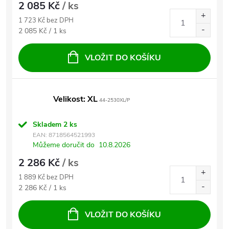
2 085 Kč
/ ks
1 723 Kč bez DPH
Měrná cena:
2 085 Kč / 1 ks
VLOŽIT DO KOŠÍKU
Velikost: XL
44-2530XL/P
Skladem
2 ks
EAN:
8718564521993
Můžeme doručit do
10.8.2026
2 286 Kč
/ ks
1 889 Kč bez DPH
Měrná cena:
2 286 Kč / 1 ks
VLOŽIT DO KOŠÍKU