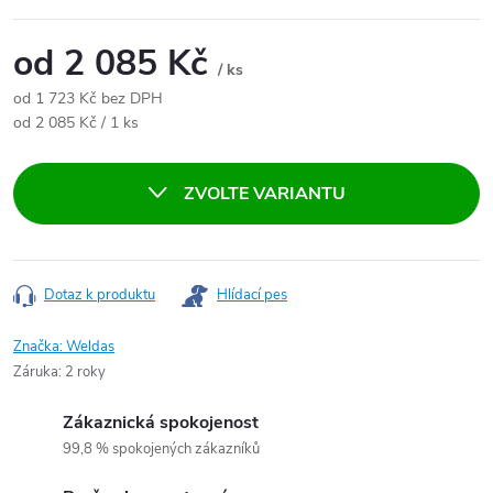
od
2 085 Kč
/ ks
od
1 723 Kč
bez DPH
Měrná cena:
od 2 085 Kč / 1 ks
ZVOLTE VARIANTU
Dotaz k produktu
Hlídací pes
Značka:
Weldas
Záruka
:
2 roky
Zákaznická spokojenost
99,8 % spokojených zákazníků