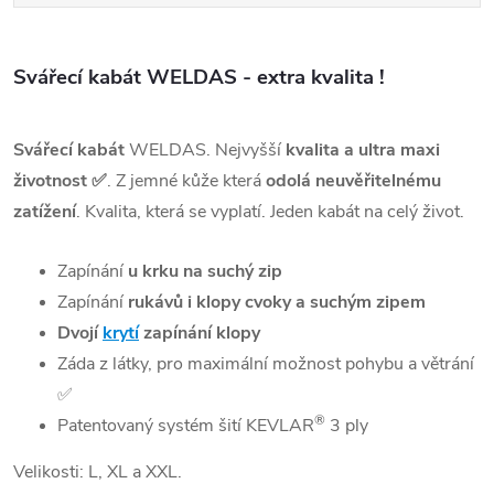
Svářecí kabát WELDAS - extra kvalita !
Svářecí kabát
WELDAS. Nejvyšší
kvalita a ultra maxi
životnost
✅
. Z jemné kůže která
odolá neuvěřitelnému
zatížení
. Kvalita, která se vyplatí. Jeden kabát na celý život.
Zapínání
u krku na suchý zip
Zapínání
rukávů i klopy cvoky a suchým zipem
Dvojí
krytí
zapínání klopy
Záda z látky, pro maximální možnost pohybu a větrání
✅
®
Patentovaný systém šití
KEVLAR
3 ply
Velikosti: L, XL a XXL.