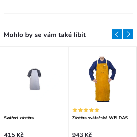
Svářecí zástěra
Zástěra svářečská WELDAS
415 Kč
943 Kč