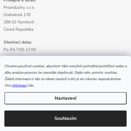
Prodejna a sklad:
Proindustry, s.r.o.
Drahelická 178
288 02 Nymburk
Česká Republika
Otevírací doba:
Po-Pá 7:00-17:00
Informace pro nákup
Chceme používat cookies, abychom Vám umožnili pohodlné prohlížení webu a
díky analýze provozu ho neustále zlepšovali. Dejte nám, prosím, souhlas.
Žádné informace o Vás se nikam neuloží a tím je ani nikomu neposkytneme.
Informace pro Vás
Více
informací
zde.
Nastavení
Copyright 2026
www.svarecikukla.cz | svářecí technika a vybavení
svářeče
. Všechna práva vyhrazena.
Souhlasím
Vytvořil Shoptet