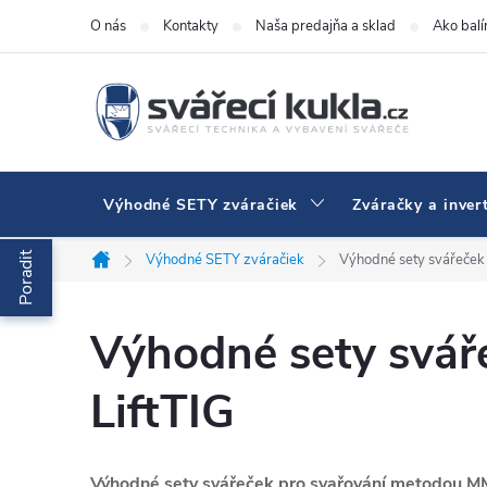
Prejsť na obsah
O nás
Kontakty
Naša predajňa a sklad
Ako bal
Výhodné SETY zváračiek
Zváračky a inver
Poradit
Výhodné SETY zváračiek
Výhodné sety svářeček
Domov
Výhodné sety svář
LiftTIG
Výhodné sety svářeček pro svařování metodou M