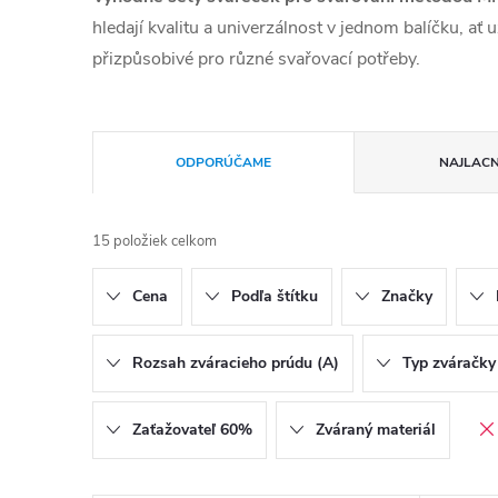
hledají kvalitu a univerzálnost v jednom balíčku, a
přizpůsobivé pro různé svařovací potřeby.
Radenie produktov
ODPORÚČAME
NAJLACN
15
položiek celkom
Cena
Podľa štítku
Značky
Rozsah zváracieho prúdu (A)
Typ zváračky
Zaťažovateľ 60%
Zváraný materiál