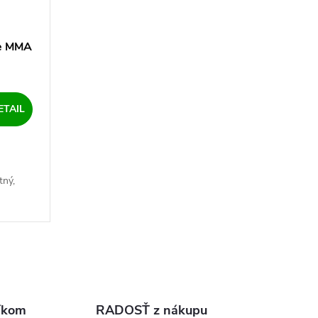
re MMA
ETAIL
ný,
re
íkom
RADOSŤ z nákupu