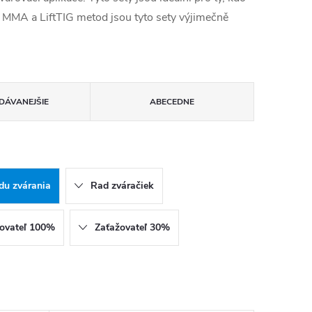
ci MMA a LiftTIG metod jsou tyto sety výjimečně
DÁVANEJŠIE
ABECEDNE
du zvárania
Rad zváračiek
ovateľ 100%
Zaťažovateľ 30%