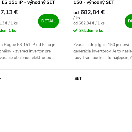
 ES 151 iP - výhodný SET
150 - výhodný SET
7,13 €
682,84 €
od
/ ks
DETAIL
D
ová cena:
Jednotková cena:
13 € / 1 ks
od 682,84 € / 1 ks
adom
1 ks
Skladom
5 ks
ka Rogue ES 151 iP od Esab je
Zvárací zdroj Ignis 150 je nová
onálny - zvárací invertor pre
generácia invertorov. Je to nasl
áranie obalenou elektródou s
rady Transpocket. To najlepšie, č
ou Lift TIG - Profesionálna
trhu -. Najlepšia, najvýkonnejšia 
a pre obalenú elektródu,...
najspoľahlivejšia zváračka...
y
SET