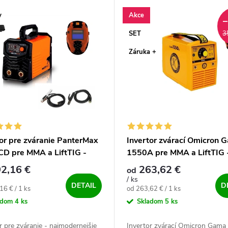
y
Akce
SET
3
Záruka +
tor pre zváranie PanterMax
Invertor zvárací Omicron 
CD pre MMA a LiftTIG -
1550A pre MMA a LiftTIG 
ný SET
výhodný SET
2,16 €
263,62 €
od
/ ks
DETAIL
D
ová cena:
Jednotková cena:
16 € / 1 ks
od 263,62 € / 1 ks
adom
4 ks
Skladom
5 ks
r pre zváranie - najmodernejšie
Invertor zvárací Omicron Gam