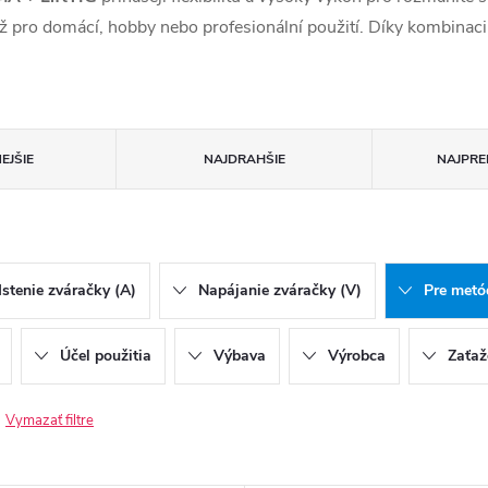
ť už pro domácí, hobby nebo profesionální použití. Díky kombina
EJŠIE
NAJDRAHŠIE
NAJPRE
Istenie zváračky (A)
Napájanie zváračky (V)
Pre metó
Účel použitia
Výbava
Výrobca
Zaťaž
Vymazať filtre