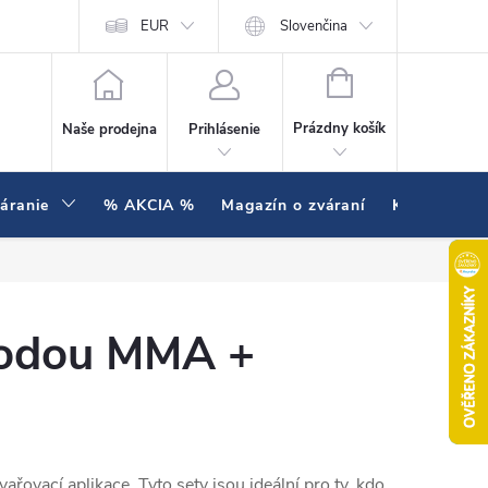
enie testujeme v praxi
EUR
Hodnotenie obchodu
Slovenčina
NÁKUPNÝ KOŠÍK
Prázdny košík
Naše prodejna
Prihlásenie
váranie
% AKCIA %
Magazín o zváraní
Kontakty
todou MMA +
vařovací aplikace. Tyto sety jsou ideální pro ty, kdo