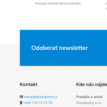
Overený obchod tisícmi zváračmi
Z
v
Zápätie
Odoberať newsletter
Kontakt
Kde nás nájde
eshop@proindustry.cz
Predajňa a sklad:
+420 725 72 72 79
Proindustry, s.r.o.