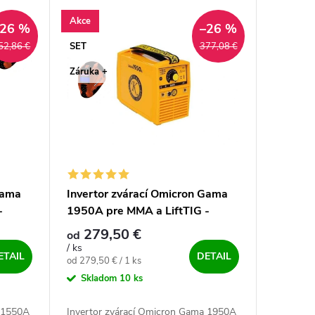
Akce
–26 %
–26 %
SET
52,86 €
377,08 €
Záruka +
Gama
Invertor zvárací Omicron Gama
-
1950A pre MMA a LiftTIG -
výhodný SET
279,50 €
od
/ ks
ETAIL
DETAIL
Jednotková cena:
od 279,50 € / 1 ks
Skladom
10 ks
a 1550A
Invertor zvárací Omicron Gama 1950A