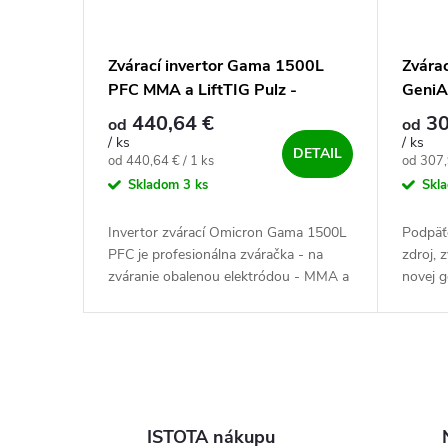
Zvárací invertor Gama 1500L
Zvára
PFC MMA a LiftTIG Pulz -
GeniA
výhodný SET
440,64 €
30
od
od
/ ks
/ ks
DETAIL
Jednotková cena:
Jednotk
od 440,64 € / 1 ks
od 307,
Skladom
3 ks
Skl
Invertor zvárací Omicron Gama 1500L
Podpäťo
PFC je profesionálna zváračka - na
zdroj, 
zváranie obalenou elektródou - MMA a
novej 
aj metódou TIG. Výkonný, český a
(zváran
vysoko spoľahlivý – zdroj pre všetky...
LiftTIG
Ovládacie prvky výpisu
ISTOTA nákupu