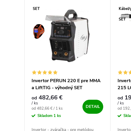
Výpis produktov
SET
Kábel/
SET
Invertor PERUN 220 E pre MMA
Inver
a LiftTIG - výhodný SET
215 L
výhod
482,66 €
19
od
od
/ ks
/ ks
DETAIL
Jednotková cena:
Jednotk
od 482,66 € / 1 ks
od 192,
Skladom
1 ks
Skl
Invertor - zváračka - pre metódou
Inverto