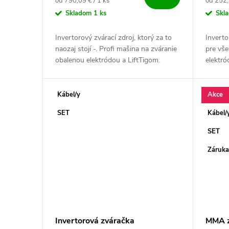
Jednotková cena:
Jednotk
od 790,09 € / 1 ks
od 252,
Skladom
1 ks
Skl
Invertorový zvárací zdroj, ktorý za to
Inverto
naozaj stojí -. Profi mašina na zváranie
pre vše
obalenou elektródou a LiftTigom.
elektró
Nemecká kvalita vyrábaná zlatými
Spoľahl
ručičkami - v Českej republike....
s vyso
Kábel/y
Akce
SET
Kábel/
SET
Záruka
Invertorová zváračka
MMA z