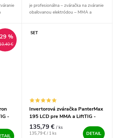
zváranie
je profesionálna – zváračka na zváranie
a
obaľovanou elektródou – MMA a
 vysoko
metódou TIG. Extra výkonný, český - a
vysoko spoľahlivý zdroj pre...
SET
–29 %
10,40 €
ron
Invertorová zváračka PanterMax
IG -
195 LCD pre MMA a LiftTIG -
výhodný SET
135,79 €
/ ks
Jednotková cena:
135,79 € / 1 ks
DETAIL
ETAIL