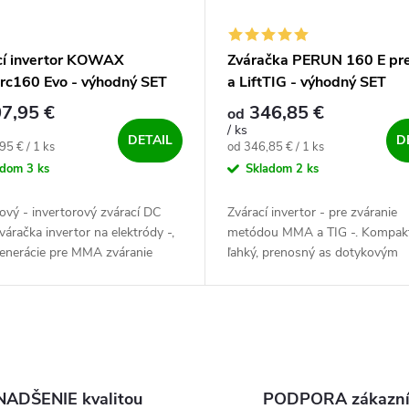
cí invertor KOWAX
Zváračka PERUN 160 E p
rc160 Evo - výhodný SET
a LiftTIG - výhodný SET
7,95 €
346,85 €
od
/ ks
DETAIL
D
ová cena:
Jednotková cena:
95 € / 1 ks
od 346,85 € / 1 ks
adom
3 ks
Skladom
2 ks
vý - invertorový zvárací DC
Zvárací invertor - pre zváranie
zváračka invertor na elektródy -,
metódou MMA a TIG -. Kompakt
generácie pre MMA zváranie
ľahký, prenosný as dotykovým
ie obalenou elektródou) +
štartom. Špičková strojovňa - p
 -. Invertor pre vysokú...
zváračov nabitá funkciami.
NADŠENIE kvalitou
PODPORA zákazn