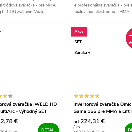
lektródová zváračka - pre MMA
je profesionálna zváračka - pre 
 Litf TIG zváranie. Vďaka
obaľovanou elektródou - MMA 
ne riadeným zváracím
metódou TIG. Výkonný, český a
stiam, nízkej hmotnosti,
spoľahlivý - zdroj pre všetky...
e...
y
Akce
SET
3
Záruka +
torová zváračka iWELD HD
Invertorová zváračka Omic
ultiArc - výhodný SET
Gama 166 pre MMA a LiftT
výhodný SET
2,78 €
224,31 €
od
/ ks
DETAIL
D