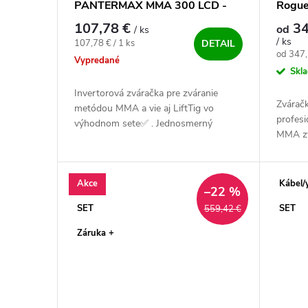
PANTERMAX MMA 300 LCD -
Rogue
výhodný SET
107,78 €
34
od
/ ks
/ ks
Jednotková cena:
107,78 € / 1 ks
DETAIL
Jednotk
od 347,
Vypredané
Skl
Invertorová zváračka pre zváranie
Zvárač
metódou MMA a vie aj LiftTig vo
profesi
výhodnom sete✅ . Jednosmerný
MMA zv
invertor s najnovšou technológiou
možnosť
IGBT a funkciami Arc Force, Anti Stick
zváračk
a Hot...
Akce
Kábel/
–22 %
SET
SET
559,42 €
Záruka +