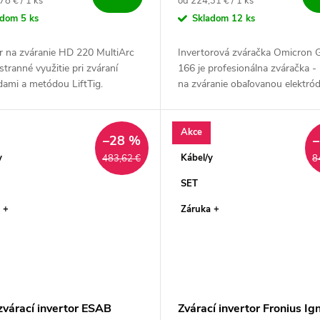
ová cena:
Jednotková cena:
78 € / 1 ks
od 224,31 € / 1 ks
adom
5 ks
Skladom
12 ks
r na zváranie HD 220 MultiArc
Invertorová zváračka Omicron
stranné využitie pri zváraní
166 je profesionálna zváračka -
dami a metódou LiftTig.
na zváranie obaľovanou elektró
ivý IGBT invertorový profi zdroj
(MMA) ale aj metódou netaviace
kým výkonom a...
volfrámovej elektródy (LiftTIG)...
Akce
–28 %
y
Kábel/y
483,62 €
8
SET
 +
Záruka +
várací invertor ESAB
Zvárací invertor Fronius Ign