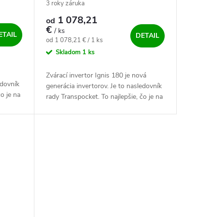
180 Pulz- výhodný SET
3 roky záruka
1 078,21
od
€
/ ks
ETAIL
DETAIL
Jednotková cena:
od 1 078,21 € / 1 ks
Skladom
1 ks
Zvárací invertor Ignis 180 je nová
edovník
generácia invertorov. Je to nasledovník
o je na
rady Transpocket. To najlepšie, čo je na
a
trhu -. Najlepšia, najvýkonnejšia a
najspoľahlivejšia...