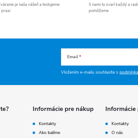
váranie je naša vášeň a testujeme
S nami to zvarí každý a radi
 praxi
pomôžeme
Email
Vložením e-mailu souhlasíte s
podmínka
te?
Informácie pre nákup
Informácie
Kontakty
Kontakty
Ako balíme
O nás