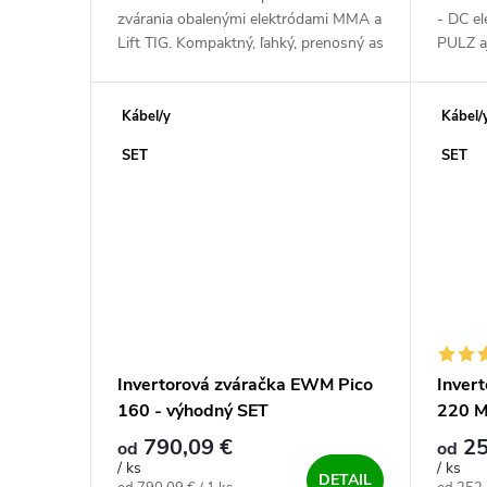
zvárania obalenými elektródami MMA a
- DC e
Lift TIG. Kompaktný, ľahký, prenosný as
PULZ aj
dotykovým štartom. Špičková silná
digitál
strojovňa pre zváračov nabitá...
vlastno
extrémn
Kábel/y
Kábel/
SET
SET
Invertorová zváračka EWM Pico
Inver
160 - výhodný SET
220 M
790,09 €
25
od
od
/ ks
/ ks
DETAIL