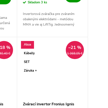
Skladom
3 ks
Invertorová zváračka pre zváraním
 Gama
obalenými elektródami - metódou
 určená
MMA a vie aj LiftTig. Jednosmerný
dou
invertor modernej stavby - a
j sa
najnovších technologických
.
komponentov s...
Akce
–18 %
–21 %
Kábel/y
40,40 €
1 368,05 €
SET
Záruka +
is
Zvárací invertor Fronius Ignis