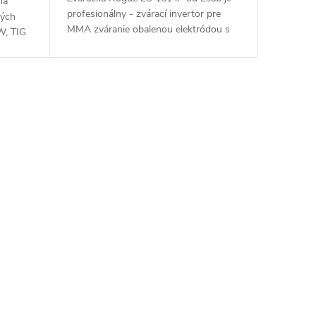
na
profesionálny - zvárací invertor pre
tých
MMA zváranie obalenou elektródou s
W, TIG
možnosťou Lift TIG - Profesionálna
zváračka pre obalenú elektródu,...
ov.