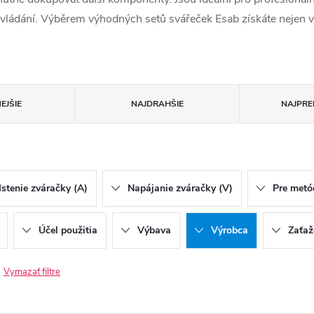
 ovládání. Výběrem výhodných setů svářeček Esab získáte nejen v
EJŠIE
NAJDRAHŠIE
NAJPRE
Istenie zváračky (A)
Napájanie zváračky (V)
Pre metó
Účel použitia
Výbava
Výrobca
Zaťaž
Vymazať filtre