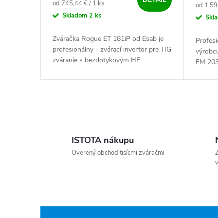
Jednotková cena:
od 745,44 € / 1 ks
Jednotk
od 1 59
Skladom
2 ks
Skl
Zváračka Rogue ET 181iP od Esab je
Profesi
profesionálny - zvárací invertor pre TIG
výrobc
zváranie s bezdotykovým HF
EM 203
zapaľovaním oblúka - vie aj MMA
inverto
zváranie obalenou elektródou....
ochrann
Ovládacie prvky výpisu
ISTOTA nákupu
Overený obchod tisícmi zváračmi
Z
v