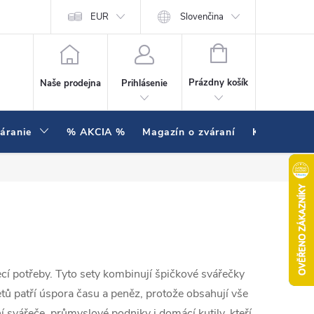
enie testujeme v praxi
EUR
Hodnotenie obchodu
Slovenčina
NÁKUPNÝ KOŠÍK
Prázdny košík
Naše prodejna
Prihlásenie
váranie
% AKCIA %
Magazín o zváraní
Kontakty
ecí potřeby. Tyto sety kombinují špičkové svářečky
etů patří úspora času a peněz, protože obsahují vše
 svářeče, průmyslové podniky i domácí kutily, kteří