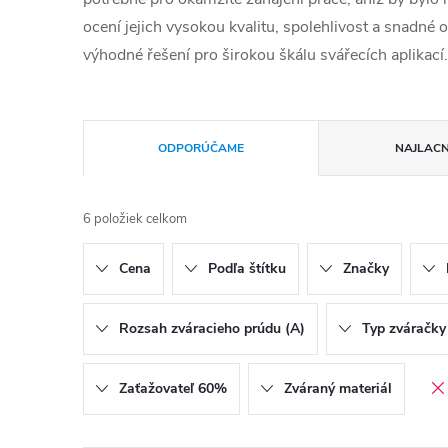
ocení jejich vysokou kvalitu, spolehlivost a snadné
výhodné řešení pro širokou škálu svářecích aplikací.
Radenie produktov
ODPORÚČAME
NAJLACN
6
položiek celkom
Cena
Podľa štítku
Značky
Rozsah zváracieho prúdu (A)
Typ zváračky
Zaťažovateľ 60%
Zváraný materiál