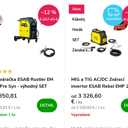
Akce
Z
–12 %
y
Kábel/y
3 267,45 €
4 
ZADARMO
Horák
SET
Záruka +
váračka ESAB Rustler EM
MIG a TIG AC/DC Zvárací
Pre Syn - výhodný SET
invertor ESAB Rebel EMP 
AC/DC - výhodný SET
850,81
3 326,60
od
€
/ ks
DETAIL
D
ová cena:
Jednotková cena:
0,81 € / 1 ks
od 3 326,60 € / 1 ks
adom
1 ks
Vypredané