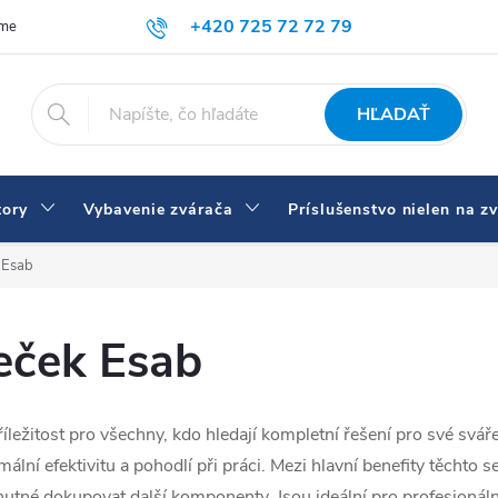
+420 725 72 72 79
íme
Doprava a platba
Prečo nakupovať u nás
Zváračky a vybav
eshop@svarecikukla.cz
HĽADAŤ
tory
Vybavenie zvárača
Príslušenstvo nielen na z
 Esab
eček Esab
íležitost pro všechny, kdo hledají kompletní řešení pro své svář
lní efektivitu a pohodlí při práci. Mezi hlavní benefity těchto s
nutné dokupovat další komponenty. Jsou ideální pro profesionální