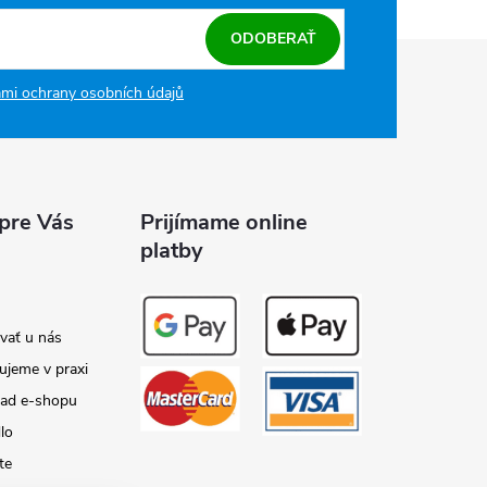
ODOBERAŤ
mi ochrany osobních údajů
 pre Vás
Prijímame online
platby
vať u nás
ujeme v praxi
lad e-shopu
lo
te