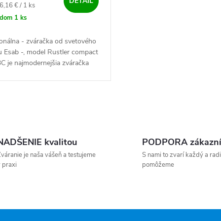
DETAIL
ová cena:
6,16 € / 1 ks
adom
1 ks
onálna - zváračka od svetového
u Esab -, model Rustler compact
C je najmodernejšia zváračka
rového typu na zváranie v
ej atmosfére MIG....
NADŠENIE kvalitou
PODPORA zákazn
váranie je naša vášeň a testujeme
S nami to zvarí každý a radi
 praxi
pomôžeme