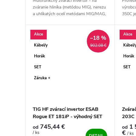
Multifunkčný zvárací invertor - na
Profesi
zváranie hliníka (metódou MIG), nerezu
výrobc
a uhlíkatých ocelí metódami MIG/MAG,
350C je
FCAW, Lift TIG DC a MMA. Ďalší z
zváračk
radu profesionálnych strojov od...
zvárani
Akce
Akce
–18 %
Kábel/y
Kábel/
902,08 €
Horák
Horák
SET
SET
Záruka +
TIG HF zvárací invertor ESAB
Zvára
Rogue ET 181iP - výhodný SET
203C 
745,44 €
1 
od
od
€
/ ks
/ ks
DETAIL