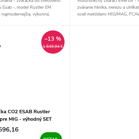
onálna - zváračka od svetového
Multifunkčný zvárací invertor - 
u Esab -, model Rustler EM
zváranie hliníka, nerezu a uhlíka
 najmodernejšia, výkonná,
ocelí metódami MIG/MAG, FCA
a invertorového typu na
AC/DC HF a MMA AC/DC. Profi
e v ochrannej atmosfére MIG....
mašinka aj pre hobíky a nadšenc
Naozaj...
–13 %
y
1 849,94 €
čka CO2 ESAB Rustler
pre MIG - výhodný SET
596,16