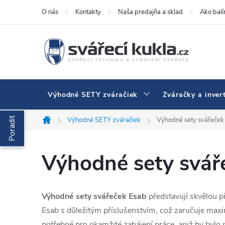
Prejsť na obsah
O nás
Kontakty
Naša predajňa a sklad
Ako bal
Výhodné SETY zváračiek
Zváračky a inver
Poradit
Výhodné SETY zváračiek
Výhodné sety svářeček
Domov
Výhodné sety svář
Výhodné sety svářeček Esab
představují skvělou př
Esab s důležitým příslušenstvím, což zaručuje maximá
potřebné pro okamžité zahájení práce, aniž by bylo 