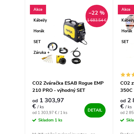
Výpis produktov
Akce
Akce
–22 %
Kábel/y
Kábel/
1 683,54 €
Horák
Horák
SET
SET
Záruka +
CO2 Zváračka ESAB Rogue EMP
CO2 z
210 PRO - výhodný SET
350C 
1 303,97
2 
od
od
€
€
/ ks
/ ks
DETAIL
Jednotková cena:
Jednotk
od 1 303,97 € / 1 ks
od 2 85
Skladom
1 ks
Skl