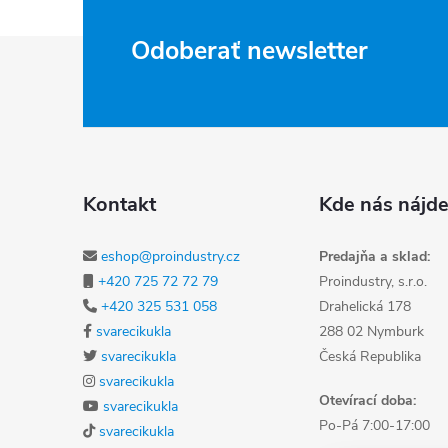
Zápätie
Odoberať newsletter
Kontakt
Kde nás nájde
eshop@proindustry.cz
Predajňa a sklad:
+420 725 72 72 79
Proindustry, s.r.o.
+420 325 531 058
Drahelická 178
svarecikukla
288 02 Nymburk
svarecikukla
Česká Republika
svarecikukla
Otevírací doba:
svarecikukla
Po-Pá 7:00-17:00
svarecikukla