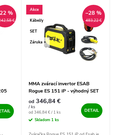
Akce
ADARMO
–22 %
–28 %
Kábel/y
242,58 €
483,22 €
SET
Záruka +
MMA zvárací invertor ESAB
205
Rogue ES 151 iP - výhodný SET
346,84 €
od
/ ks
DETAIL
ETAIL
Jednotková cena:
od 346,84 € / 1 ks
Skladom
1 ks
Zváračka Rogue ES 151 iP od Esab je