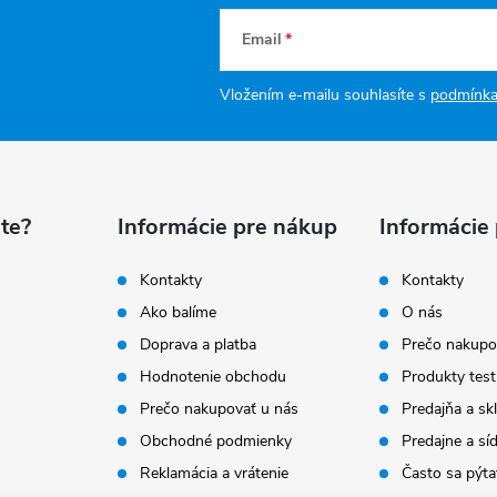
Email
Vložením e-mailu souhlasíte s
podmínka
te?
Informácie pre nákup
Informácie
Kontakty
Kontakty
Ako balíme
O nás
Doprava a platba
Prečo nakupo
Hodnotenie obchodu
Produkty test
Prečo nakupovať u nás
Predajňa a sk
Obchodné podmienky
Predajne a síd
Reklamácia a vrátenie
Často sa pýta