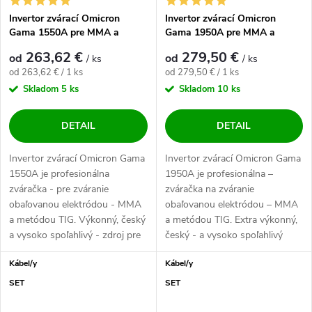
Invertor zvárací Omicron
Invertor zvárací Omicron
Gama 1550A pre MMA a
Gama 1950A pre MMA a
LiftTIG - výhodný SET
LiftTIG - výhodný SET
263,62 €
279,50 €
od
od
/ ks
/ ks
Jednotková cena:
Jednotková cena:
od 263,62 € / 1 ks
od 279,50 € / 1 ks
Skladom
5 ks
Skladom
10 ks
DETAIL
DETAIL
Invertor zvárací Omicron Gama
Invertor zvárací Omicron Gama
1550A je profesionálna
1950A je profesionálna –
zváračka - pre zváranie
zváračka na zváranie
obaľovanou elektródou - MMA
obaľovanou elektródou – MMA
a metódou TIG. Výkonný, český
a metódou TIG. Extra výkonný,
a vysoko spoľahlivý - zdroj pre
český - a vysoko spoľahlivý
všetky...
zdroj pre...
Kábel/y
Kábel/y
SET
SET