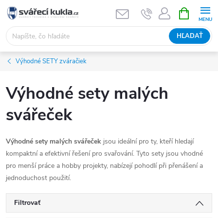
Prejsť na obsah
NÁKUPNÝ
HĽADAŤ
Výhodné SETY zváračiek
Výhodné sety malých
svářeček
Výhodné sety malých svářeček
jsou ideální pro ty, kteří hledají
kompaktní a efektivní řešení pro svařování. Tyto sety jsou vhodné
pro menší práce a hobby projekty, nabízejí pohodlí při přenášení a
jednoduchost použití.
Filtrovať