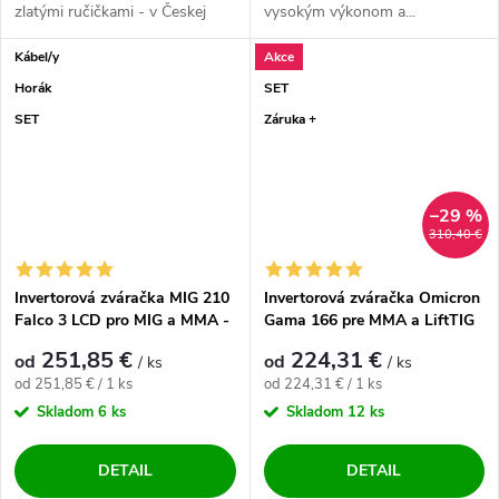
zlatými ručičkami - v Českej
vysokým výkonom a...
republike....
Kábel/y
Akce
Horák
SET
SET
Záruka +
–29 %
310,40 €
Invertorová zváračka MIG 210
Invertorová zváračka Omicron
Falco 3 LCD pro MIG a MMA -
Gama 166 pre MMA a LiftTIG
výhodný SET
- výhodný SET
251,85 €
224,31 €
od
od
/ ks
/ ks
Jednotková cena:
Jednotková cena:
od 251,85 € / 1 ks
od 224,31 € / 1 ks
Skladom
6 ks
Skladom
12 ks
DETAIL
DETAIL