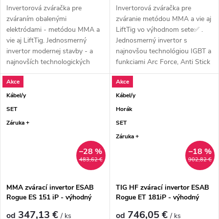
Invertorová zváračka pre
Invertorová zváračka pre
zváraním obalenými
zváranie metódou MMA a vie aj
elektródami - metódou MMA a
LiftTig vo výhodnom sete✅ .
vie aj LiftTig. Jednosmerný
Jednosmerný invertor s
invertor modernej stavby - a
najnovšou technológiou IGBT a
najnovších technologických
funkciami Arc Force, Anti Stick
komponentov s...
a Hot...
Akce
Akce
Kábel/y
Kábel/y
SET
Horák
Záruka +
SET
Záruka +
–28 %
–18 %
483,62 €
902,82 €
MMA zvárací invertor ESAB
TIG HF zvárací invertor ESAB
Rogue ES 151 iP - výhodný
Rogue ET 181iP - výhodný
SET
SET
347,13 €
746,05 €
od
od
/ ks
/ ks