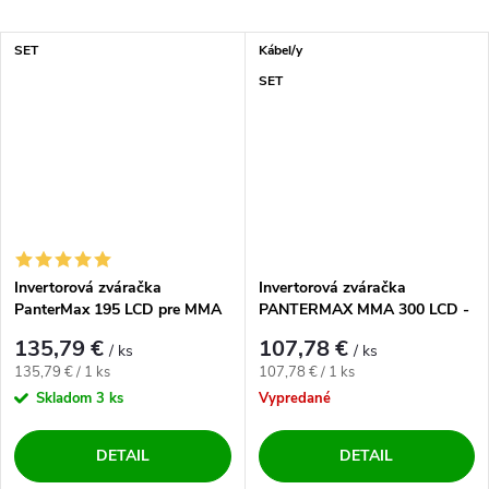
SET
Kábel/y
SET
Invertorová zváračka
Invertorová zváračka
PanterMax 195 LCD pre MMA
PANTERMAX MMA 300 LCD -
a LiftTIG - výhodný SET
výhodný SET
135,79 €
107,78 €
/ ks
/ ks
Jednotková cena:
Jednotková cena:
135,79 € / 1 ks
107,78 € / 1 ks
Skladom
3 ks
Vypredané
DETAIL
DETAIL