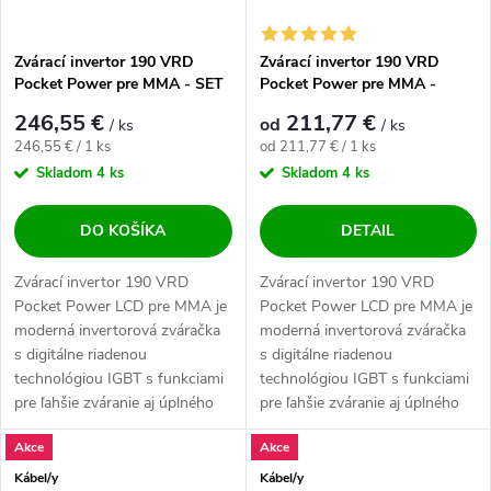
Zvárací invertor 190 VRD
Zvárací invertor 190 VRD
Pocket Power pre MMA - SET
Pocket Power pre MMA -
"zapoj a zváraj"
výhodný SET
246,55 €
211,77 €
od
/ ks
/ ks
Jednotková cena:
Jednotková cena:
246,55 € / 1 ks
od 211,77 € / 1 ks
Skladom
4 ks
Skladom
4 ks
DO KOŠÍKA
DETAIL
Zvárací invertor 190 VRD
Zvárací invertor 190 VRD
Pocket Power LCD pre MMA je
Pocket Power LCD pre MMA je
moderná invertorová zváračka
moderná invertorová zváračka
s digitálne riadenou
s digitálne riadenou
technológiou IGBT s funkciami
technológiou IGBT s funkciami
pre ľahšie zváranie aj úplného
pre ľahšie zváranie aj úplného
amatéra alebo...
amatéra alebo...
Akce
Akce
Kábel/y
Kábel/y