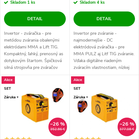
Skladom
1 ks
Skladom
4 ks
DETAIL
DETAIL
Invertor - zváračka - pre
Invertor pre zváranie -
metódou zvárania obalenými
najmodernejšie - DC
elektródami MMA a Lift TIG.
elektródová zváračka - pre
Kompaktný, ľahký, prenosný as
MMA PULZ aj Litf TIG zváranie.
dotykovým štartom. Špičková
Vďaka digitálne riadeným
silná strojovňa pre zváračov
zváracím vlastnostiam, nízkej
nabitá...
hmotnosti, extrémne...
Akce
Akce
SET
SET
Záruka +
Záruka +
–26 %
–26 %
352,86 €
377,08 €