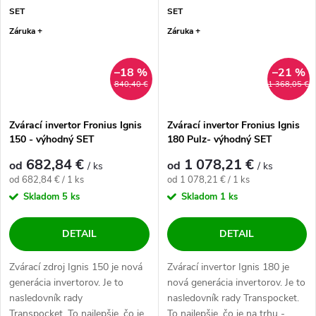
SET
SET
Záruka +
Záruka +
–18 %
–21 %
840,40 €
1 368,05 €
Zvárací invertor Fronius Ignis
Zvárací invertor Fronius Ignis
150 - výhodný SET
180 Pulz- výhodný SET
682,84 €
1 078,21 €
od
od
/ ks
/ ks
Jednotková cena:
Jednotková cena:
od 682,84 € / 1 ks
od 1 078,21 € / 1 ks
Skladom
5 ks
Skladom
1 ks
DETAIL
DETAIL
Zvárací zdroj Ignis 150 je nová
Zvárací invertor Ignis 180 je
generácia invertorov. Je to
nová generácia invertorov. Je to
nasledovník rady
nasledovník rady Transpocket.
Transpocket. To najlepšie, čo je
To najlepšie, čo je na trhu -.