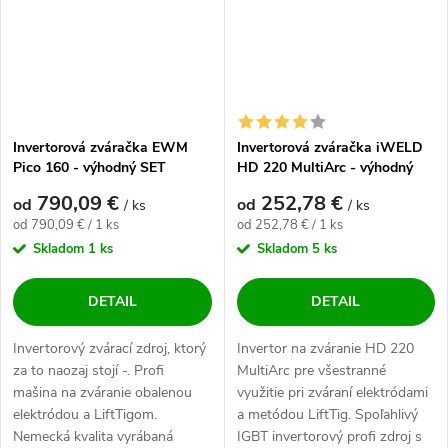
Invertorová zváračka EWM
Invertorová zváračka iWELD
Pico 160 - výhodný SET
HD 220 MultiArc - výhodný
SET
790,09 €
252,78 €
od
od
/ ks
/ ks
Jednotková cena:
Jednotková cena:
od 790,09 € / 1 ks
od 252,78 € / 1 ks
Skladom
1 ks
Skladom
5 ks
DETAIL
DETAIL
Invertorový zvárací zdroj, ktorý
Invertor na zváranie HD 220
za to naozaj stojí -. Profi
MultiArc pre všestranné
mašina na zváranie obalenou
využitie pri zváraní elektródami
elektródou a LiftTigom.
a metódou LiftTig. Spoľahlivý
Nemecká kvalita vyrábaná
IGBT invertorový profi zdroj s