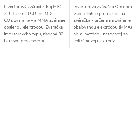
Invertorový zvárací zdroj MIG
Invertorová zváračka Omicron
210 Falco 3 LCD pre MIG -
Gama 166 je profesionálna
CO2 zváranie - a MMA zváranie
zváračka - určená na zváranie
obalenou elektródou. Zváračka
obaľovanou elektródou (MMA)
invertorového typu, riadená 32-
ale aj metódou netaviacej sa
bitovým procesorom.
volfrámovej elektródy
Jednoduchá...
(LiftTIG)....