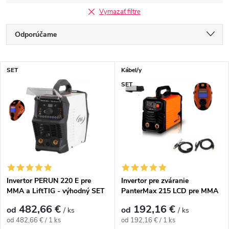
Vymazať filtre
Radenie produktov
Odporúčame
Najlacnejšie
Výpis produktov
SET
Kábel/y
Najdrahšie
SET
Najpredávanejšie
Abecedne
Invertor PERUN 220 E pre
Invertor pre zváranie
MMA a LiftTIG - výhodný SET
PanterMax 215 LCD pre MMA
a LiftTIG - výhodný SET
482,66 €
192,16 €
od
od
/ ks
/ ks
Jednotková cena:
Jednotková cena:
od 482,66 € / 1 ks
od 192,16 € / 1 ks