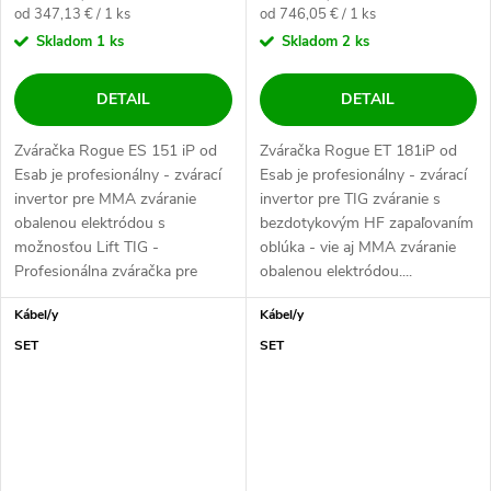
Jednotková cena:
Jednotková cena:
od 347,13 € / 1 ks
od 746,05 € / 1 ks
Skladom
1 ks
Skladom
2 ks
DETAIL
DETAIL
Zváračka Rogue ES 151 iP od
Zváračka Rogue ET 181iP od
Esab je profesionálny - zvárací
Esab je profesionálny - zvárací
invertor pre MMA zváranie
invertor pre TIG zváranie s
obalenou elektródou s
bezdotykovým HF zapaľovaním
možnosťou Lift TIG -
oblúka - vie aj MMA zváranie
Profesionálna zváračka pre
obalenou elektródou....
obalenú elektródu,...
Kábel/y
Kábel/y
SET
SET