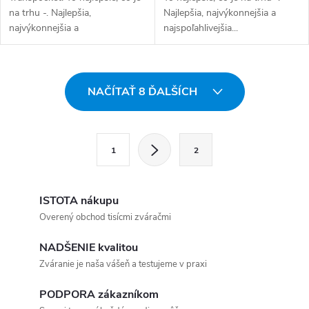
na trhu -. Najlepšia,
Najlepšia, najvýkonnejšia a
najvýkonnejšia a
najspoľahlivejšia...
najspoľahlivejšia zváračka...
Ovládacie prvky výpisu
NAČÍTAŤ 8 ĎALŠÍCH
Stránkovanie
1
2
ISTOTA nákupu
Overený obchod tisícmi zváračmi
NADŠENIE kvalitou
Zváranie je naša vášeň a testujeme v praxi
PODPORA zákazníkom