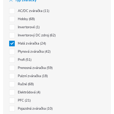
Typ zváračky
AC/DC zváračka
11
Hobby
68
Invertorové
1
Invertorový DC zdroj
62
Malá zváračka
24
Plynová zváračka
42
Profi
51
Prenosná zváračka
59
Pulzní zváračka
18
Ručné
68
Elektródová
4
PFC
21
Pojazdná zváračka
10