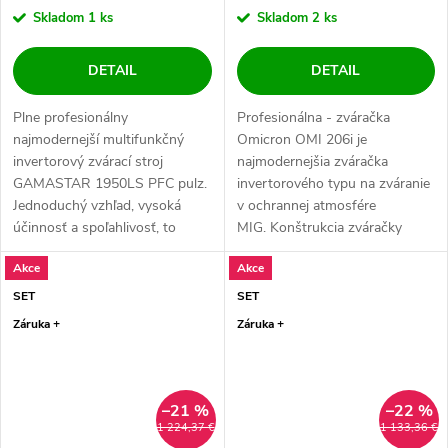
Skladom
1 ks
Skladom
2 ks
DETAIL
DETAIL
Plne profesionálny
Profesionálna - zváračka
najmodernejší multifunkčný
Omicron OMI 206i je
invertorový zvárací stroj
najmodernejšia zváračka
GAMASTAR 1950LS PFC pulz.
invertorového typu na zváranie
Jednoduchý vzhľad, vysoká
v ochrannej atmosfére
účinnosť a spoľahlivosť, to
MIG. Konštrukcia zváračky
všetko na kolieskach....
zaručuje vysokú spoľahlivosť...
Akce
Akce
SET
SET
Záruka +
Záruka +
–21 %
–22 %
1 224,37 €
1 133,36 €