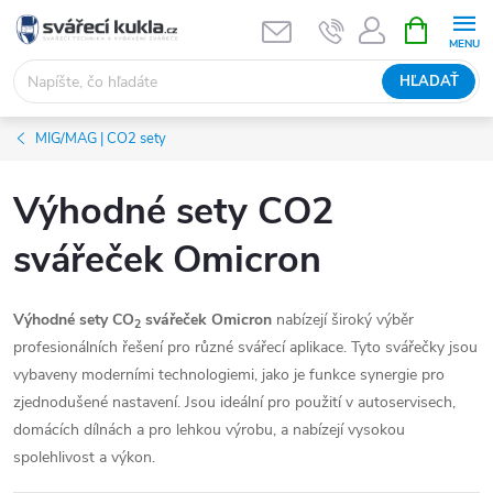
Prejsť na obsah
NÁKUPNÝ
HĽADAŤ
MIG/MAG | CO2 sety
Výhodné sety CO2
svářeček Omicron
Výhodné sety CO
svářeček Omicron
nabízejí široký výběr
2
profesionálních řešení pro různé svářecí aplikace. Tyto svářečky jsou
vybaveny moderními technologiemi, jako je funkce synergie pro
zjednodušené nastavení. Jsou ideální pro použití v autoservisech,
domácích dílnách a pro lehkou výrobu, a nabízejí vysokou
spolehlivost a výkon.