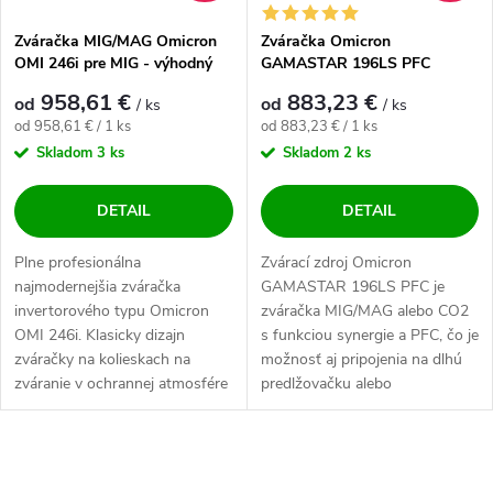
Zváračka MIG/MAG Omicron
Zváračka Omicron
OMI 246i pre MIG - výhodný
GAMASTAR 196LS PFC
SET
Synergy Pulz pre MIG/MAG,
958,61 €
883,23 €
od
od
/ ks
/ ks
MMA a LiftTIG - výhodný SET
Jednotková cena:
Jednotková cena:
od 958,61 € / 1 ks
od 883,23 € / 1 ks
Skladom
3 ks
Skladom
2 ks
DETAIL
DETAIL
Plne profesionálna
Zvárací zdroj Omicron
najmodernejšia zváračka
GAMASTAR 196LS PFC je
invertorového typu Omicron
zváračka MIG/MAG alebo CO2
OMI 246i. Klasicky dizajn
s funkciou synergie a PFC, čo je
zváračky na kolieskach na
možnosť aj pripojenia na dlhú
zváranie v ochrannej atmosfére
predlžovačku alebo
MIG. Výkonné chladenie...
elektrocentrálu - ale...
Ovládacie prvky výpisu