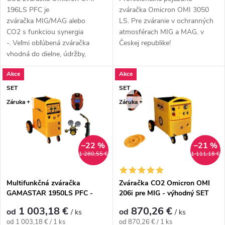
196LS PFC je
zváračka Omicron OMI 3050
zváračka MIG/MAG alebo
LS. Pre zváranie v ochranných
CO2 s funkciou synergia
atmosférach MIG a MAG. v
-. Veľmi obľúbená zváračka
Českej republike!
vhodná do dielne, údržby,
domácnosti a ľahkú výrobu
Akce
Akce
-. Vysoko...
SET
SET
Záruka +
Záruka +
–22 %
–21 %
1 280,55 €
1 111,18 €
Multifunkčná zváračka
Zváračka CO2 Omicron OMI
GAMASTAR 1950LS PFC -
206i pre MIG - výhodný SET
výhodný SET
1 003,18 €
870,26 €
od
od
/ ks
/ ks
Jednotková cena:
Jednotková cena:
od 1 003,18 € / 1 ks
od 870,26 € / 1 ks