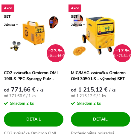
Výpis produktov
Akce
Akce
Najdrahšie
SET
SET
Najpredávanejšie
Záruka +
Záruka +
Abecedne
–23 %
–17 %
1 011,46 €
1 473,31 €
CO2 zváračka Omicron OMI
MIG/MAG zváračka Omicron
196LS PFC Synergy Pulz -
OMI 3050 LS - výhodný SET
výhodný SET
771,66 €
1 215,12 €
od
od
/ ks
/ ks
Jednotková cena:
Jednotková cena:
od 771,66 € / 1 ks
od 1 215,12 € / 1 ks
Skladom
2 ks
Skladom
2 ks
DETAIL
DETAIL
CO2 zváračka Omicron OMI
Profesionálna pojazdná