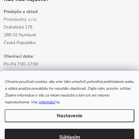
Predajňa a sklad:
Proindustry, s.r.o.
Drahelická 178
288 02 Nymburk
Česká Republika
Otevírací doba:
Po-Pá 7:00-17:00
Informácie pre nákup
Chceme používať cookies, aby sme Vám umožnili pohodlné prehliadanie webu
a vďaka analýze prevádzky ho neustále zlepšovali. Dajte nám, prosím, súhlas.
Žiadne informácie o Vás sa nikam neuložia a tým ich ani nikomu
Informácie pre Vás
neposkytneme. Viac
informácií
tu.
Nastavenie
Copyright 2026
www.svarecikukla.cz | zváracia technika a vybavenie
zvárača
. Všetky práva vyhradené.
Súhlasím