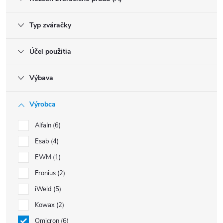
Typ zváračky
Účel použitia
Výbava
Výrobca
AlfaIn
6
Esab
4
EWM
1
Fronius
2
iWeld
5
Kowax
2
Omicron
6