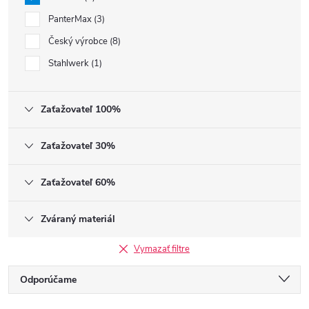
PanterMax
3
Český výrobce
8
Stahlwerk
1
Zaťažovateľ 100%
Zaťažovateľ 30%
Zaťažovateľ 60%
Zváraný materiál
Vymazať filtre
Radenie produktov
Odporúčame
Najlacnejšie