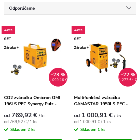
Radenie produktov
Odporúčame
Najlacnejšie
Výpis produktov
Akce
Akce
Najdrahšie
SET
SET
Najpredávanejšie
Záruka +
Záruka +
Abecedne
–23 %
–22 %
1 009,16 €
1 277,64 €
CO2 zváračka Omicron OMI
Multifunkčná zváračka
196LS PFC Synergy Pulz -
GAMASTAR 1950LS PFC -
výhodný SET
výhodný SET
769,92 €
1 000,91 €
od
od
/ ks
/ ks
Jednotková cena:
Jednotková cena:
od 769,92 € / 1 ks
od 1 000,91 € / 1 ks
Skladom
2 ks
Skladom
1 ks