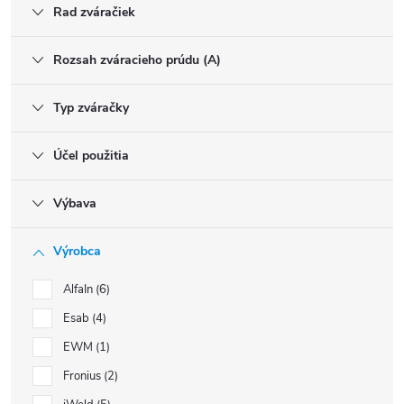
Rad zváračiek
Rozsah zváracieho prúdu (A)
Typ zváračky
Účel použitia
Výbava
Výrobca
AlfaIn
6
Esab
4
EWM
1
Fronius
2