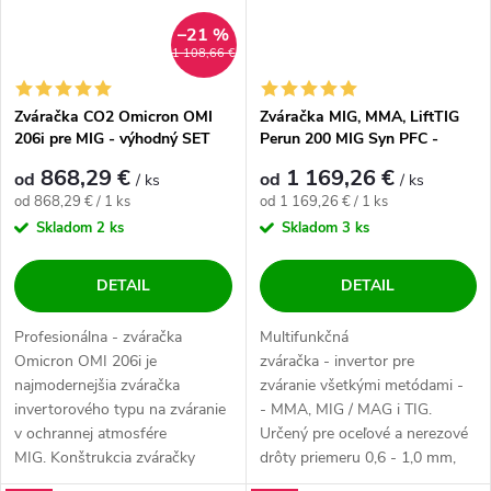
–21 %
1 108,66 €
Zváračka CO2 Omicron OMI
Zváračka MIG, MMA, LiftTIG
206i pre MIG - výhodný SET
Perun 200 MIG Syn PFC -
výhodný SET
868,29 €
1 169,26 €
od
od
/ ks
/ ks
Jednotková cena:
Jednotková cena:
od 868,29 € / 1 ks
od 1 169,26 € / 1 ks
Skladom
2 ks
Skladom
3 ks
DETAIL
DETAIL
Profesionálna - zváračka
Multifunkčná
Omicron OMI 206i je
zváračka - invertor pre
najmodernejšia zváračka
zváranie všetkými metódami -
invertorového typu na zváranie
- MMA, MIG / MAG i TIG.
v ochrannej atmosfére
Určený pre oceľové a nerezové
MIG. Konštrukcia zváračky
drôty priemeru 0,6 - 1,0 mm,
zaručuje vysokú spoľahlivosť...
hliníkové drôty 1,0 mm a...