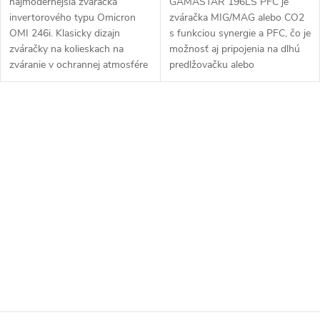
najmodernejšia zváračka
GAMASTAR 196LS PFC je
invertorového typu Omicron
zváračka MIG/MAG alebo CO2
OMI 246i. Klasicky dizajn
s funkciou synergie a PFC, čo je
zváračky na kolieskach na
možnosť aj pripojenia na dlhú
zváranie v ochrannej atmosfére
predlžovačku alebo
MIG. Výkonné chladenie...
elektrocentrálu - ale...