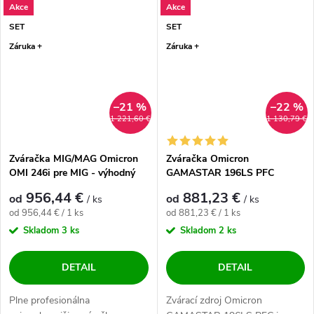
Akce
Akce
SET
SET
Záruka +
Záruka +
–21 %
–22 %
1 221,60 €
1 130,79 €
Zváračka MIG/MAG Omicron
Zváračka Omicron
OMI 246i pre MIG - výhodný
GAMASTAR 196LS PFC
SET
Synergy Pulz pre MIG/MAG,
956,44 €
881,23 €
od
od
/ ks
/ ks
MMA a LiftTIG - výhodný SET
Jednotková cena:
Jednotková cena:
od 956,44 € / 1 ks
od 881,23 € / 1 ks
Skladom
3 ks
Skladom
2 ks
DETAIL
DETAIL
Plne profesionálna
Zvárací zdroj Omicron