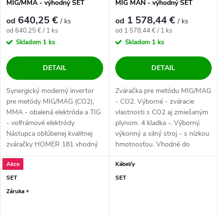
MIG/MMA - výhodný SET
MIG MAN - výhodný SET
640,25 €
1 578,44 €
od
od
/ ks
/ ks
Jednotková cena:
Jednotková cena:
od 640,25 € / 1 ks
od 1 578,44 € / 1 ks
Skladom
1 ks
Skladom
1 ks
DETAIL
DETAIL
Synergický moderný invertor
Zváračka pre metódu MIG/MAG
pre metódy MIG/MAG (CO2),
- CO2. Výborné - zváracie
MMA - obalená elektróda a TIG
vlastnosti s CO2 aj zmiešaným
- volfrámové elektródy.
plynom. 4 kladka -. Výborný,
Nástupca obľúbenej kvalitnej
výkonný a silný stroj - s nízkou
zváračky HOMER 181 vhodný
hmotnosťou. Vhodné do
do dielne,...
veľkej...
Akce
Kábel/y
SET
SET
Záruka +