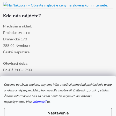
Kde nás nájdete?
Predajňa a sklad:
Proindustry, s.r.o.
Drahelická 178
288 02 Nymburk
Česká Republika
Otevírací doba:
Po-Pá 7:00-17:00
Informácie pre nákup
Chceme používať cookies, aby sme Vám umožnili pohodlné prehliadanie webu
a vďaka analýze prevádzky ho neustále zlepšovali. Dajte nám, prosím, súhlas.
Žiadne informácie o Vás sa nikam neuložia a tým ich ani nikomu
Informácie pre Vás
neposkytneme. Viac
informácií
tu.
Nastavenie