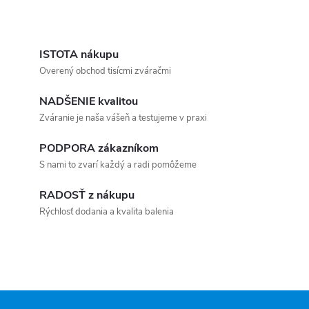
Ovládacie prvky výpisu
ISTOTA nákupu
Overený obchod tisícmi zváračmi
NADŠENIE kvalitou
Zváranie je naša vášeň a testujeme v praxi
PODPORA zákazníkom
S nami to zvarí každý a radi pomôžeme
RADOSŤ z nákupu
Rýchlosť dodania a kvalita balenia