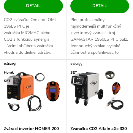
DETAIL
DETAIL
CO2 zváračka Omicron OMI
Plne profesionálny
196LS PFC je
najmodernejší multifunkčný
zváračka MIG/MAG alebo
invertorový zvárací stroj
CO2 s funkciou synergia
GAMASTAR 1950LS PFC pulz.
-. Veľmi obľúbená zváračka
Jednoduchý vzhľad, vysoká
vhodná do dielne, údržby,
účinnosť a spoľahlivosť, to
domácnosti a ľahkú výrobu
všetko na kolieskach....
Kábel/y
Kábel/y
-. Vysoko...
Horák
SET
SET
Zvárací invertor HOMER 200
Zváračka CO2 AlfaIn aXe 330