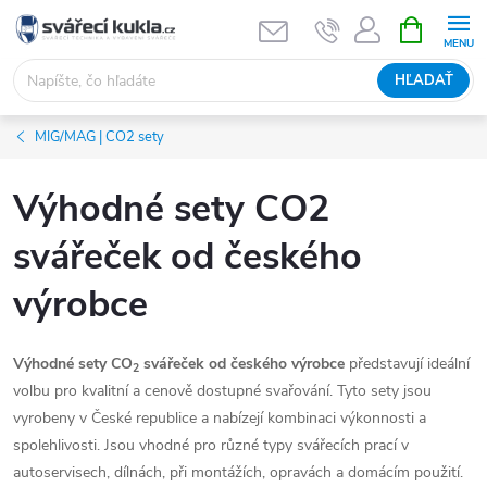
Prejsť na obsah
NÁKUPNÝ
HĽADAŤ
MIG/MAG | CO2 sety
Výhodné sety CO2
svářeček od českého
výrobce
Výhodné sety CO
svářeček od českého výrobce
představují ideální
2
volbu pro kvalitní a cenově dostupné svařování. Tyto sety jsou
vyrobeny v České republice a nabízejí kombinaci výkonnosti a
spolehlivosti. Jsou vhodné pro různé typy svářecích prací v
autoservisech, dílnách, při montážích, opravách a domácím použití.