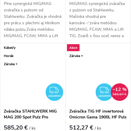
Plne synergická MIG/MAG
MIG/MAG synergická zváračka
zváračka s pulzom od
s pulzom od Stahlwerku.
Stahlwerku. Zváračka je vhodná
Mašinka vhodná pre
pre prácu s plechmi aj hliníkom
karosáre ✅zvára metódou
vďaka pulzu.Zvára metódou
MIG/MAG, FCAW, MMA a Lift
MIG/MAG, FCAW, MMA a Lift
TIG. Zvaríš s ňou oceľ, nerez a
TIG. Zvaríš s ňou...
hliník ✅.
Kábel/y
Akce
Horák
Záruka +
Záruka +
–12 %
ZADARMO
ZADA
583,67 €
ZADARMO
ZADARMO
Zváračka STAHLWERK MIG
Zváračka TIG HF invertorová
MAG 200 Spot Pulz Pro
Omicron Gama 1900L HF Puls
585,20 €
512,27 €
/ ks
/ ks