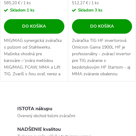
Jednotková cena:
Jednotková cena:
585,20 € / 1 ks
512,27 € / 1 ks
Skladom
1 ks
Skladom
3 ks
DO KOŠÍKA
DO KOŠÍKA
MIG/MAG synergická zváračka
Zváračka TIG HF invertorová
s pulzom od Stahlwerku.
Omicron Gama 1900L HF je
Mašinka vhodná pre
profesionálny - zvárací invertor
karosáre ✅zvára metódou
pre TIG zváranie s
MIG/MAG, FCAW, MMA a Lift
bezdotykovým HF štartom - aj
TIG. Zvaríš s ňou oceľ, nerez a
MMA zváranie obalenou
hliník ✅.
elektródou....
Ovládacie prvky výpisu
ISTOTA nákupu
Overený obchod tisícmi zváračmi
NADŠENIE kvalitou