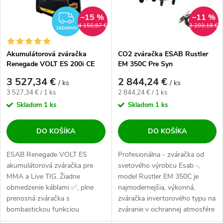
–15 %
–11 %
ZADARMO
4 150,87 €
3 203,18 €
ZADARMO
Akumulátorová zváračka
CO2 zváračka ESAB Rustler
Renegade VOLT ES 200i CE
EM 350C Pre Syn
3 527,34 €
2 844,24 €
/ ks
/ ks
Jednotková cena:
Jednotková cena:
3 527,34 € / 1 ks
2 844,24 € / 1 ks
Skladom
1 ks
Skladom
1 ks
DO KOŠÍKA
DO KOŠÍKA
ESAB Renegade VOLT ES
Profesionálna - zváračka od
akumulátorová zváračka pre
svetového výrobcu Esab -,
MMA a Live TIG. Žiadne
model Rustler EM 350C je
obmedzenie káblami ✅, plne
najmodernejšia, výkonná,
prenosná zváračka s
zváračka invertorového typu na
bombastickou funkciou
zváranie v ochrannej atmosfére
HYBRID✅. Špičkový stroj pre...
MIG....