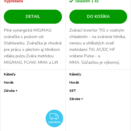
Vypredané
Skladom
1 ks
DETAIL
DO KOŠÍKA
Plne synergická MIG/MAG
Zvárací invertor TIG s vodným
zváračka s pulzom od
chladením - na zváranie hliníka,
Stahlwerku. Zváračka je vhodná
nerezu a uhlíkatých ocelí
pre prácu s plechmi aj hliníkom
metódami TIG AC/DC HF
vďaka pulzu.Zvára metódou
vrátane Pulse - a
MIG/MAG, FCAW, MMA a Lift
MMA. Súčasťou je výkonný,
TIG. Zvaríš s ňou...
vodou chladenie horák...
Kábel/y
Kábel/y
Horák
Horák
Záruka +
SET
Záruka +
ZADARMO
ZADARMO