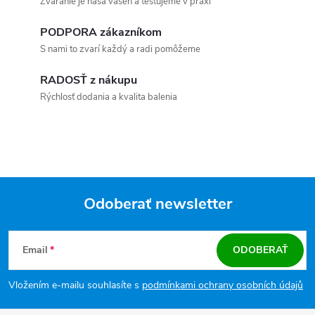
Zváranie je naša vášeň a testujeme v praxi
PODPORA zákazníkom
S nami to zvarí každý a radi pomôžeme
RADOSŤ z nákupu
Rýchlosť dodania a kvalita balenia
Odoberať newsletter
Zápätie
Email
ODOBERAŤ
Vložením e-mailu souhlasíte s
podmínkami ochrany osobních údajů