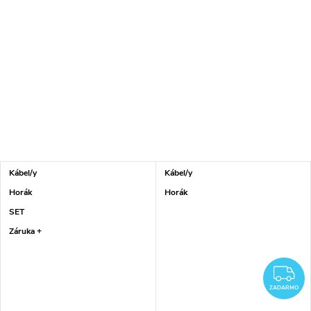
Kábel/y
Kábel/y
Horák
Horák
SET
Záruka +
Z
ZADARMO