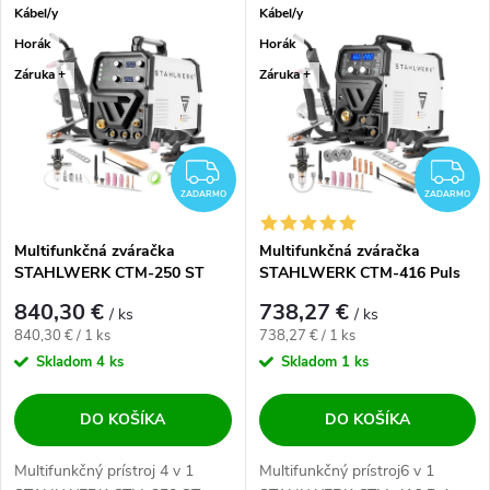
Kábel/y
Kábel/y
Horák
Horák
Záruka +
Záruka +
ZADARMO
Z
ZADARMO
ZADARMO
Multifunkčná zváračka
Multifunkčná zváračka
STAHLWERK CTM-250 ST
STAHLWERK CTM-416 Puls
6v1
840,30 €
738,27 €
/ ks
/ ks
Jednotková cena:
Jednotková cena:
840,30 € / 1 ks
738,27 € / 1 ks
Skladom
4 ks
Skladom
1 ks
DO KOŠÍKA
DO KOŠÍKA
Multifunkčný prístroj 4 v 1
Multifunkčný prístroj6 v 1