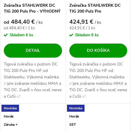
Zváračka STAHLWERK DC
Zváračka STAHLWERK DC
TIG 200 Puls Pro - VÝHODNÝ
TIG 200 Pulz Pro
SET
484,40 €
424,91 €
od
/ ks
/ ks
Jednotková cena:
Jednotková cena:
od 484,40 € / 1 ks
424,91 € / 1 ks
Skladom
6 ks
Skladom
6 ks
DETAIL
DO KOŠÍKA
Tigová zváračka s pulzom DC
Tigová zváračka s pulzom DC
TIG 200 Pulz Pro HF od
TIG 200 Pulz Pro HF od
Stahlwerku. Výkonná mašinka
Stahlwerku. Výkonná mašinka
✅pre zváranie metódou MMA a
✅pre zváranie metódou MMA a
TIG DC. Zvaríš s ňou oceľ, nerez
TIG DC. Zvaríš s ňou oceľ, nerez
a CuSi ✅.
a CuSi ✅.
Novinka
Novinka
Horák
Horák
Záruka +
SET