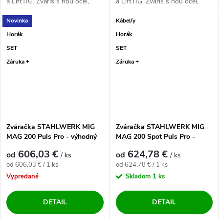
a LiftTIG. Zvaríš s ňou oceľ,
a LiftTIG. Zvaríš s ňou oceľ,
nerez ✅. Mašinka pre...
nerez ✅. Mašinka pre...
Novinka
Kábel/y
Horák
Horák
SET
SET
Záruka +
Záruka +
Zváračka STAHLWERK MIG
Zváračka STAHLWERK MIG
MAG 200 Puls Pro - výhodný
MAG 200 Spot Puls Pro -
SET
výhodný SET
606,03 €
624,78 €
od
od
/ ks
/ ks
Jednotková cena:
Jednotková cena:
od 606,03 € / 1 ks
od 624,78 € / 1 ks
Vypredané
Skladom
1 ks
DETAIL
DETAIL