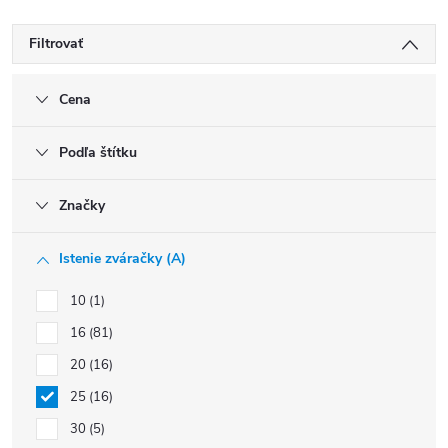
Filtrovať
Cena
Podľa štítku
Značky
Istenie zváračky (A)
10
1
16
81
20
16
25
16
30
5