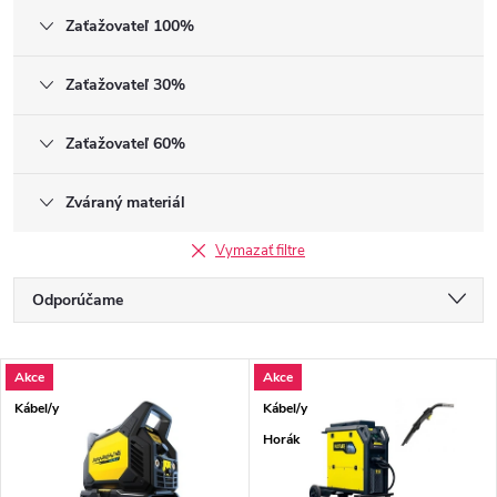
Zaťažovateľ 100%
Zaťažovateľ 30%
Zaťažovateľ 60%
Zváraný materiál
Vymazať filtre
Radenie produktov
Odporúčame
Najlacnejšie
Výpis produktov
Akce
Akce
Najdrahšie
Kábel/y
Kábel/y
Najpredávanejšie
Horák
Abecedne