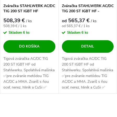
Zváračka STAHLWERK AC/DC
Zváračka STAHLWERK AC/DC
TIG 200 ST IGBT HF
TIG 200 ST IGBT HF -
výhodný SET
508,39 €
565,37 €
od
/ ks
/ ks
Jednotková cena:
Jednotková cena:
508,39 € / 1 ks
od 565,37 € / 1 ks
Skladom
6 ks
Skladom
6 ks
DO KOŠÍKA
DETAIL
Tigová zváračka AC/DC TIG
Tigová zváračka AC/DC TIG
200 ST IGBT HF od
200 ST IGBT HF od
Stahlwerku. Spoľahlivá mašinka
Stahlwerku. Spoľahlivá mašinka
✅pre zváranie metódou TIG
✅pre zváranie metódou TIG
AC/DC a MMA. Zvaríš s ňou
AC/DC a MMA. Zvaríš s ňou
oceľ, nerez, hliník a CuSi ✅
oceľ, nerez, hliník a CuSi ✅