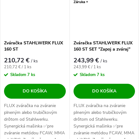
Záruka +
Zváračka STAHLWERK FLUX
Zváračka STAHLWERK FLUX
160 ST
160 ST SET "Zapoj a zváraj"
210,72 €
243,99 €
/ ks
/ ks
Jednotková cena:
Jednotková cena:
210,72 € / 1 ks
243,99 € / 1 ks
Skladom
7 ks
Skladom
7 ks
DO KOŠÍKA
DO KOŠÍKA
FLUX zváračka na zváranie
FLUX zváračka na zváranie
plneným alebo trubičkovým
plneným alebo trubičkovým
drôtom od Stahlwerku.
drôtom od Stahlwerku.
Synergická mašinka ✅pre
Synergická mašinka ✅pre
zváranie metódou FCAW, MMA
zváranie metódou FCAW, MMA