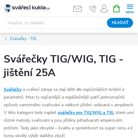
Prejsť na obsah
NÁKUPNÝ
HĽADAŤ
Zváračky - TIG
Svářečky TIG/WIG, TIG -
jištění 25A
Svářečky
a svářecí zdroje se dají dělit dle nejrůznějších kritérií a
parametrů. Mezi ty nejčastější a nejdůležitější patří jednoznačně
způsob samotného svařování a velikost jištění, udávaná v ampérech.
V této kategorii tedy najdeš
svářečky pro TIG/WIG a TIG
, které umí
různé metody svařování a jsou jištěny pětadvaceti ampérovým
jističem. Tedy jako obvykle – kvalita a spolehlivost za super cenu a k
tomu skvělý výběr dalšího zboží.