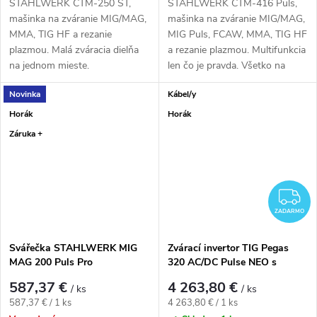
STAHLWERK CTM-250 ST,
STAHLWERK CTM-416 Puls,
mašinka na zváranie MIG/MAG,
mašinka na zváranie MIG/MAG,
MMA, TIG HF a rezanie
MIG Puls, FCAW, MMA, TIG HF
plazmou. Malá zváracia dielňa
a rezanie plazmou. Multifunkcia
na jednom mieste.
len čo je pravda. Všetko na
jednom...
Novinka
Kábel/y
Horák
Horák
Záruka +
Z
ZADARMO
Svářečka STAHLWERK MIG
Zvárací invertor TIG Pegas
MAG 200 Puls Pro
320 AC/DC Pulse NEO s
vodným chladením
587,37 €
4 263,80 €
/ ks
/ ks
Jednotková cena:
Jednotková cena:
587,37 € / 1 ks
4 263,80 € / 1 ks