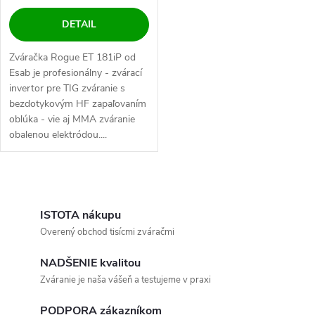
DETAIL
Zváračka Rogue ET 181iP od
Esab je profesionálny - zvárací
invertor pre TIG zváranie s
bezdotykovým HF zapaľovaním
oblúka - vie aj MMA zváranie
obalenou elektródou....
Ovládacie prvky výpisu
ISTOTA nákupu
Overený obchod tisícmi zváračmi
NADŠENIE kvalitou
Zváranie je naša vášeň a testujeme v praxi
PODPORA zákazníkom