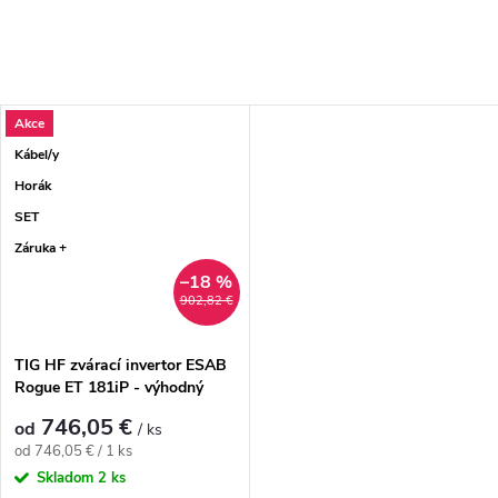
Akce
Kábel/y
Horák
SET
Záruka +
–18 %
902,82 €
TIG HF zvárací invertor ESAB
Rogue ET 181iP - výhodný
SET
746,05 €
od
/ ks
Jednotková cena:
od 746,05 € / 1 ks
Skladom
2 ks