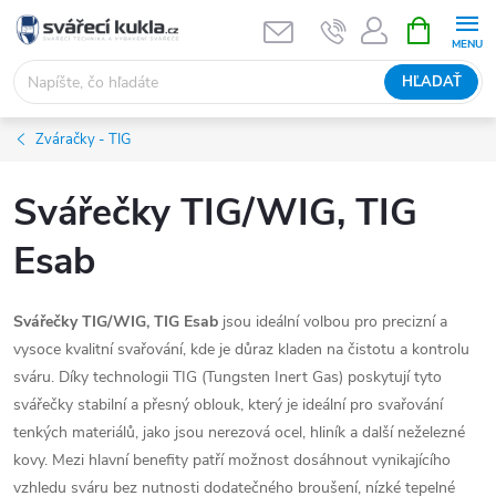
Prejsť na obsah
NÁKUPNÝ
HĽADAŤ
Zváračky - TIG
Svářečky TIG/WIG, TIG
Esab
Svářečky TIG/WIG, TIG Esab
jsou ideální volbou pro precizní a
vysoce kvalitní svařování, kde je důraz kladen na čistotu a kontrolu
sváru. Díky technologii TIG (Tungsten Inert Gas) poskytují tyto
svářečky stabilní a přesný oblouk, který je ideální pro svařování
tenkých materiálů, jako jsou nerezová ocel, hliník a další neželezné
kovy. Mezi hlavní benefity patří možnost dosáhnout vynikajícího
vzhledu sváru bez nutnosti dodatečného broušení, nízké tepelné