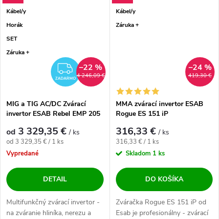
Kábel/y
Kábel/y
Horák
Záruka +
SET
Záruka +
–22 %
–24 %
ZADARMO
4 246,09 €
419,30 €
ZADARMO
MIG a TIG AC/DC Zvárací
MMA zvárací invertor ESAB
invertor ESAB Rebel EMP 205
Rogue ES 151 iP
AC/DC - výhodný SET
3 329,35 €
316,33 €
od
/ ks
/ ks
Jednotková cena:
Jednotková cena:
od 3 329,35 € / 1 ks
316,33 € / 1 ks
Vypredané
Skladom
1 ks
DETAIL
DO KOŠÍKA
Multifunkčný zvárací invertor -
Zváračka Rogue ES 151 iP od
na zváranie hliníka, nerezu a
Esab je profesionálny - zvárací