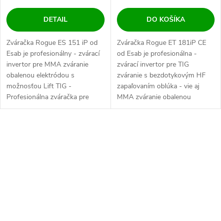
DETAIL
DO KOŠÍKA
Zváračka Rogue ES 151 iP od
Zváračka Rogue ET 181iP CE
Esab je profesionálny - zvárací
od Esab je profesionálna -
invertor pre MMA zváranie
zvárací invertor pre TIG
obalenou elektródou s
zváranie s bezdotykovým HF
možnosťou Lift TIG -
zapaľovaním oblúka - vie aj
Profesionálna zváračka pre
MMA zváranie obalenou
obalenú elektródu,...
elektródou....