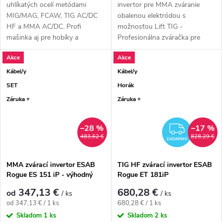
uhlíkatých ocelí metódami
invertor pre MMA zváranie
MIG/MAG, FCAW, TIG AC/DC
obalenou elektródou s
HF a MMA AC/DC. Profi
možnosťou Lift TIG -
mašinka aj pre hobíky a
Profesionálna zváračka pre
nadšencov. Naozaj...
obalenú elektródu,...
Akce
Akce
Kábel/y
Kábel/y
SET
Horák
Záruka +
Záruka +
–28 %
–17 %
ZADA
483,62 €
828,29 €
ZADARMO
MMA zvárací invertor ESAB
TIG HF zvárací invertor ESAB
Rogue ES 151 iP - výhodný
Rogue ET 181iP
SET
347,13 €
680,28 €
od
/ ks
/ ks
Jednotková cena:
Jednotková cena:
od 347,13 € / 1 ks
680,28 € / 1 ks
Skladom
1 ks
Skladom
2 ks