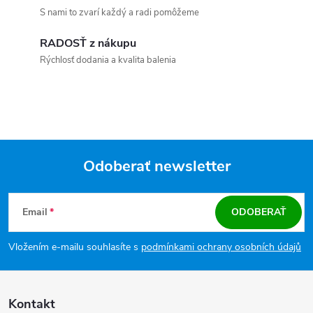
S nami to zvarí každý a radi pomôžeme
RADOSŤ z nákupu
Rýchlosť dodania a kvalita balenia
Odoberať newsletter
Zápätie
Email
ODOBERAŤ
Vložením e-mailu souhlasíte s
podmínkami ochrany osobních údajů
Kontakt