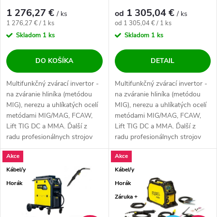
1 276,27 €
1 305,04 €
od
/ ks
/ ks
Jednotková cena:
Jednotková cena:
1 276,27 € / 1 ks
od 1 305,04 € / 1 ks
Skladom
1 ks
Skladom
1 ks
DO KOŠÍKA
DETAIL
Multifunkčný zvárací invertor -
Multifunkčný zvárací invertor -
na zváranie hliníka (metódou
na zváranie hliníka (metódou
MIG), nerezu a uhlíkatých ocelí
MIG), nerezu a uhlíkatých ocelí
metódami MIG/MAG, FCAW,
metódami MIG/MAG, FCAW,
Lift TIG DC a MMA. Ďalší z
Lift TIG DC a MMA. Ďalší z
radu profesionálnych strojov
radu profesionálnych strojov
od...
od...
Akce
Akce
Kábel/y
Kábel/y
Horák
Horák
Záruka +