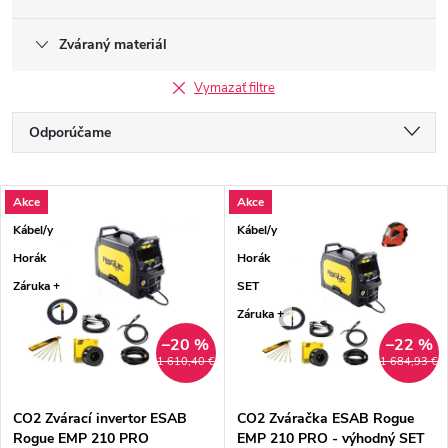
Zváraný materiál
Vymazať filtre
Radenie produktov
Odporúčame
Najlacnejšie
Výpis produktov
Akce
Akce
Najdrahšie
Kábel/y
Kábel/y
Najpredávanejšie
Horák
Horák
Záruka +
SET
Abecedne
Záruka +
–20 %
–22 %
1 610,40 €
1 684,93 €
CO2 Zvárací invertor ESAB
CO2 Zváračka ESAB Rogue
Rogue EMP 210 PRO
EMP 210 PRO - výhodný SET