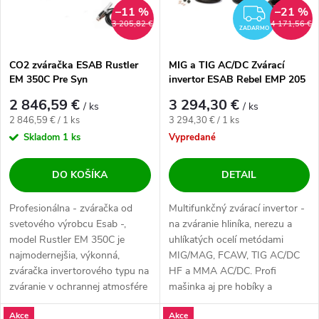
–11 %
–21 %
ZADA
3 205,82 €
4 171,56 €
ZADARMO
CO2 zváračka ESAB Rustler
MIG a TIG AC/DC Zvárací
EM 350C Pre Syn
invertor ESAB Rebel EMP 205
AC/DC
2 846,59 €
3 294,30 €
/ ks
/ ks
Jednotková cena:
Jednotková cena:
2 846,59 € / 1 ks
3 294,30 € / 1 ks
Skladom
1 ks
Vypredané
DO KOŠÍKA
DETAIL
Profesionálna - zváračka od
Multifunkčný zvárací invertor -
svetového výrobcu Esab -,
na zváranie hliníka, nerezu a
model Rustler EM 350C je
uhlíkatých ocelí metódami
najmodernejšia, výkonná,
MIG/MAG, FCAW, TIG AC/DC
zváračka invertorového typu na
HF a MMA AC/DC. Profi
zváranie v ochrannej atmosfére
mašinka aj pre hobíky a
MIG....
nadšencov. Naozaj...
Akce
Akce