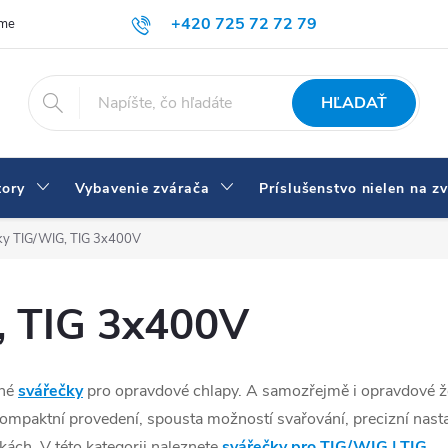
+420 725 72 72 79
íme
Doprava a platba
Prečo nakupovať u nás
Zváračky a vybav
eshop@svarecikukla.cz
HĽADAŤ
tory
Vybavenie zvárača
Príslušenstvo nielen na z
ky TIG/WIG, TIG 3x400V
, TIG 3x400V
dné
svářečky
pro opravdové chlapy. A samozřejmě i opravdové že
 kompaktní provedení, spousta možností svařování, precizní nas
kách. V této kategorii naleznete
svářečky pro TIG/WIG | TIG
.