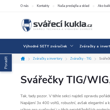
Prejsť na obsah
O nás
Kontakty
Naša predajňa a sklad
Ako bal
Výhodné SETY zváračiek
Zváračky a inver
Poradit
Zváračky a invertory
Zváračky - TIG
Svářeč
Domov
Svářečky TIG/WIG
Tak, tady pozor. V téhle sekci najdeš opravdu pořá
Napájení 3x 400 voltů, robustní, avšak elegantní a
výkon pro svařování i v těch nejobtížnějších podmín