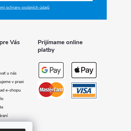
mi ochrany osobních údajů
 pre Vás
Prijímame online
platby
vať u nás
ujeme v praxi
lad e-shopu
lo
te
raní
y