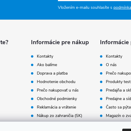
Vložením e-mailu souhlasíte s
podmínka
te?
Informácie pre nákup
Informácie
Kontakty
Kontakty
Ako balíme
O nás
Doprava a platba
Prečo nakupo
Hodnotenie obchodu
Produkty test
Prečo nakupovať u nás
Predajňa a sk
Obchodné podmienky
Predajne a síd
Reklamácia a vrátenie
Často sa pýta
Nákup zo zahraničia (SK)
Magazín o zvá
Pre firmy
Naše hodnot