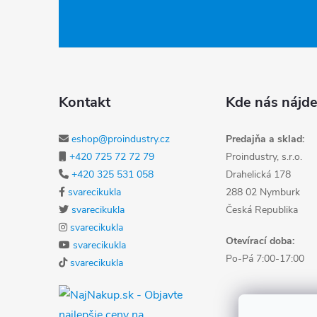
Kontakt
Kde nás nájde
eshop@proindustry.cz
Predajňa a sklad:
+420 725 72 72 79
Proindustry, s.r.o.
+420 325 531 058
Drahelická 178
svarecikukla
288 02 Nymburk
svarecikukla
Česká Republika
svarecikukla
Otevírací doba:
svarecikukla
Po-Pá 7:00-17:00
svarecikukla