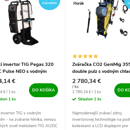
Horák
ZADARMO
Z
cí invertor TIG Pegas 320
Zváračka CO2 GeniMig 35
 Pulse NEO s vodným
double pulz s vodným chl
ením
4,14 €
2 780,34 €
/ ks
DO KOŠÍKA
DO K
ová cena:
Jednotková cena:
4 € / 1 ks
2 780,34 € / 1 ks
adom
1 ks
Skladom
1 ks
 invertor TIG s vodným
Najmodernejší zvárací zdroj
ím - na zváranie hliníka, nerezu
invertorovej technológie na po
katých ocelí metódami TIG AC/DC
kolieskami a LCD displejom pre