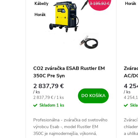
Kábel/y
Horák
3 195,92 €
Horák
CO2 zváračka ESAB Rustler EM
Zvára
350C Pre Syn
AC/DC
chlad
2 837,79 €
4 25
/ ks
/ ks
DO KOŠÍKA
Jednotková cena:
Jednotk
2 837,79 € / 1 ks
4 254,1
Skladom
1 ks
Skl
Profesionálna - zváračka od svetového
Zvárací
výrobcu Esab -, model Rustler EM
chladen
350C je najmodernejšia, výkonná,
a uhlí