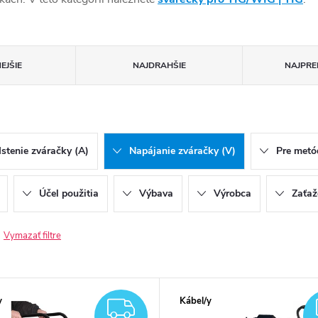
EJŠIE
NAJDRAHŠIE
NAJPRE
Istenie zváračky (A)
Napájanie zváračky (V)
Pre metó
Účel použitia
Výbava
Výrobca
Zaťaž
Vymazať filtre
y
Kábel/y
ZADARMO