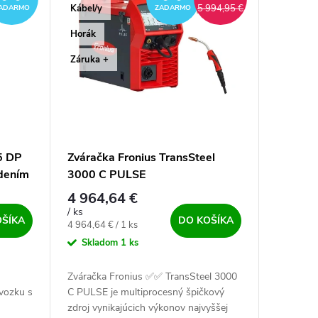
Kábel/y
5 994,95 €
ADARMO
ZADARMO
Horák
Záruka +
5 DP
Zváračka Fronius TransSteel
adením
3000 C PULSE
4 964,64 €
/ ks
OŠÍKA
DO KOŠÍKA
Jednotková cena:
4 964,64 € / 1 ks
Skladom
1 ks
Zváračka Fronius ✅✅ TransSteel 3000
dvozku s
C PULSE je multiprocesný špičkový
zdroj vynikajúcich výkonov najvyššej