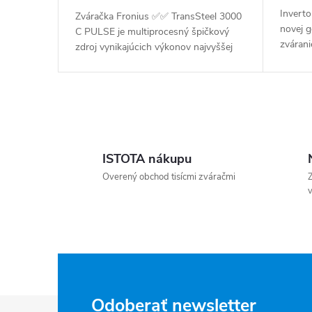
Inverto
Zváračka Fronius ✅✅ TransSteel 3000
novej g
C PULSE je multiprocesný špičkový
zvárani
zdroj vynikajúcich výkonov najvyššej
vlastno
kvality ✅. Výbava zvárača s vysokou
extrém
flexibilitou, ktorú použije na...
Ovládacie prvky výpisu
ISTOTA nákupu
Overený obchod tisícmi zváračmi
Z
v
Zápätie
Odoberať newsletter