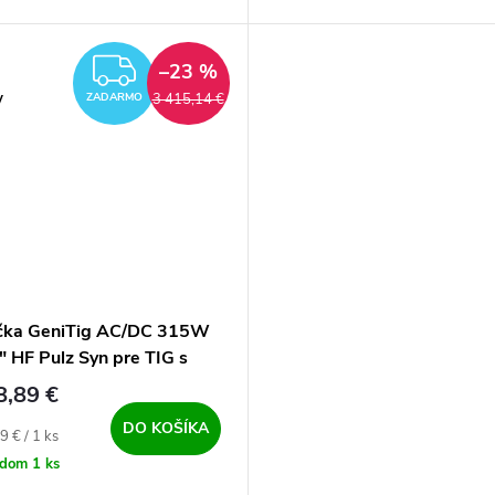
tane Pulse - a MMA. Súčasťou
nastavovanie parametrov je mo
nný, vodou chladenie horák...
zvárať pulzom – a dokonca dvoj
pulzom –....
ZADARMO
–23 %
y
3 415,14 €
ZADARMO
čka GeniTig AC/DC 315W
" HF Pulz Syn pre TIG s
m chladením
8,89 €
DO KOŠÍKA
ová cena:
9 € / 1 ks
adom
1 ks