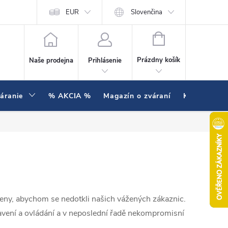
enie testujeme v praxi
EUR
Hodnotenie obchodu
Slovenčina
NÁKUPNÝ KOŠÍK
Prázdny košík
Naše prodejna
Prihlásenie
váranie
% AKCIA %
Magazín o zváraní
Kontakty
ny, abychom se nedotkli našich vážených zákaznic.
tavení a ovládání a v neposlední řadě nekompromisní