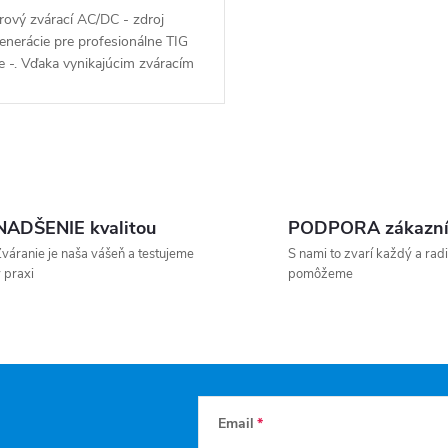
rový zvárací AC/DC - zdroj
enerácie pre profesionálne TIG
e -. Vďaka vynikajúcim zváracím
stiam, nízkej hmotnosti,
ne kompaktným rozmerom,...
NADŠENIE kvalitou
PODPORA zákazn
váranie je naša vášeň a testujeme
S nami to zvarí každý a radi
 praxi
pomôžeme
Email