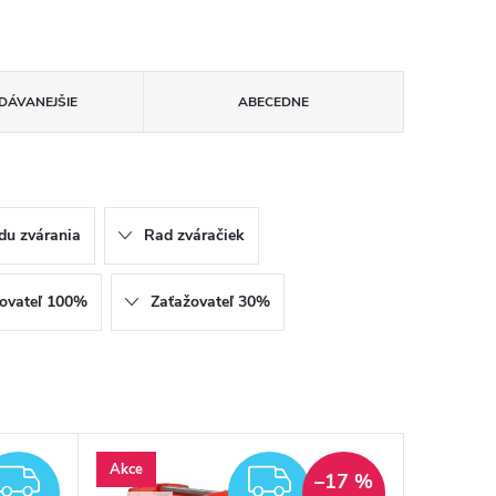
DÁVANEJŠIE
ABECEDNE
du zvárania
Rad zváračiek
ovateľ 100%
Zaťažovateľ 30%
Akce
ZADARMO
ZADARMO
–17 %