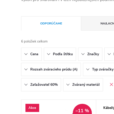
Radenie produktov
ODPORÚČAME
NAJLACN
6
položiek celkom
Cena
Podľa štítku
Značky
Rozsah zváracieho prúdu (A)
Typ zváračky
Zaťažovateľ 60%
Zváraný materiál
Výpis produktov
Akce
Kábel/
–11 %