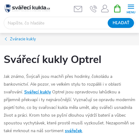
Prejsť na obsah
NÁKUPNÝ
HĽADAŤ
Zváracie kukly
Svářecí kukly Optrel
Jak známo, Švýcaři jsou machři přes hodinky, čokoládu a
bankovnictví. Ale pozor, ve velkém stylu to rozpálili i v oblasti
svařování.
Svářecí kukly
Optrel jsou opravdovou lahůdkou a
příjemně překvapí i ty nejnáročnější.
Vyznačují se opravdu moderním
pojetí toho, co by svařovací kukla měla umět, aby svářeči usnadnila
život a práci. Krom toho se pyšní dlouhou výdrží baterií a vůbec
spoustou vychytávek, které prostě musíš vyzkoušet. Nezapoměň se
také mrknout na náš sortiment
svářeček
.