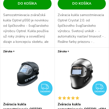
DO KOŠÍKA
DO KOŠÍKA
Samozatmievacia zváračská
Zváracia kukla samostmievacia
kukla Optrel p550 je novinkou
Optrel Crystal 2.0. od
od špičkového - švajčiarskeho
špičkového švajčiarskeho
výrobcu Optrel. Kukla používa
výrobcu. Svetový unikát - -
už roky známy a osvedčený
automaticky nastaví tmavosť - .
dizajn a koncepciu skeletu, ale
Reálne farby priezoru - .
má...
Vhodná pre...
Záruka +
Záruka +
ZADARMO
Z
ZADARMO
ZADARMO
Zváracia kukla
Zváracia kukla