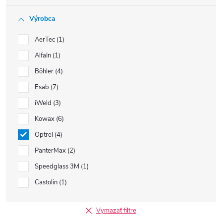
Výrobca
AerTec
1
AlfaIn
1
Böhler
4
Esab
7
iWeld
3
Kowax
6
Optrel
4
PanterMax
2
Speedglass 3M
1
Castolin
1
Vymazať filtre