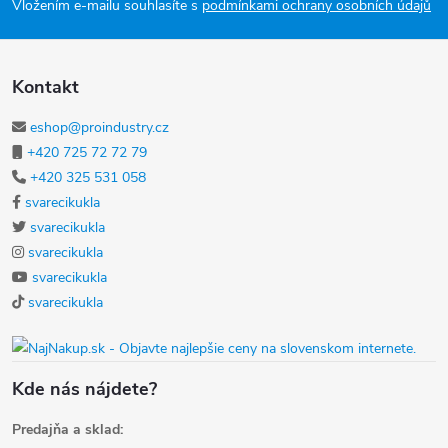
Vložením e-mailu souhlasíte s
podmínkami ochrany osobních údajů
Kontakt
eshop@proindustry.cz
+420 725 72 72 79
+420 325 531 058
svarecikukla
svarecikukla
svarecikukla
svarecikukla
svarecikukla
Kde nás nájdete?
Predajňa a sklad: