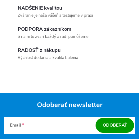
NADŠENIE kvalitou
Zváranie je naša vášeň a testujeme v praxi
PODPORA zákazníkom
S nami to zvarí každý a radi pomôžeme
RADOSŤ z nákupu
Rýchlosť dodania a kvalita balenia
Odoberať newsletter
Zápätie
Email
ODOBERAŤ