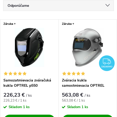
Radenie produktov
Odporúčame
Najlacnejšie
Výpis produktov
Záruka +
Záruka +
Najdrahšie
Najpredávanejšie
Abecedne
Z
ZADARMO
Samozatmievacia zváračská
Zváracia kukla
kukla OPTREL p550
samostmievacia OPTREL
Crystal 2.0
226,23 €
563,08 €
/ ks
/ ks
Jednotková cena:
Jednotková cena:
226,23 € / 1 ks
563,08 € / 1 ks
Skladom
1 ks
Skladom
1 ks