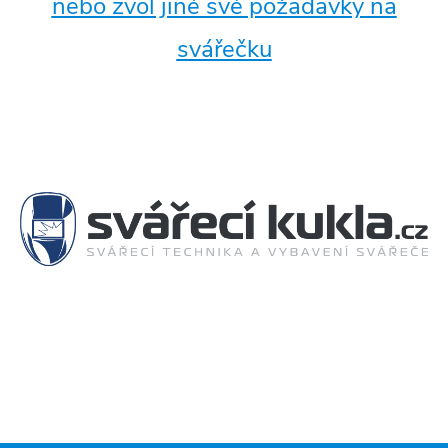
nebo zvol jiné své požadavky na
svářečku