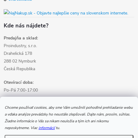
Kde nás nájdete?
Predajňa a sklad:
Proindustry, s.r.o.
Drahelická 178
288 02 Nymburk
Česká Republika
Otevírací doba:
Po-Pá 7:00-17:00
Informácie pre nákup
Chceme používať cookies, aby sme Vám umožnili pohodlné prehliadanie webu
a vďaka analýze prevádzky ho neustále zlepšovali. Dajte nám, prosím, súhlas.
Žiadne informácie o Vás sa nikam neuložia a tým ich ani nikomu
Informácie pre Vás
neposkytneme. Viac
informácií
tu.