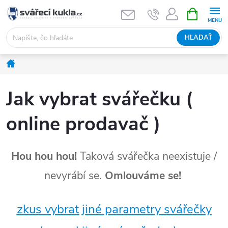
Prejsť na obsah
NÁKUPNÝ
HĽADAŤ
Domov
Jak vybrat svářečku (
online prodavač )
Hou hou hou!
Taková svářečka neexistuje /
nevyrábí se.
Omlouváme se!
zkus vybrat jiné parametry svářečky