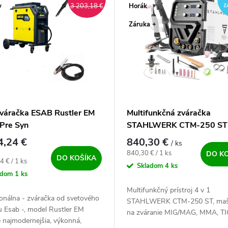
y
Horák
3 203,18 €
Z
Záruka +
váračka ESAB Rustler EM
Multifunkčná zváračka
Pre Syn
STAHLWERK CTM-250 ST
4,24 €
840,30 €
/ ks
Jednotková cena:
840,30 € / 1 ks
DO K
DO KOŠÍKA
ová cena:
4 € / 1 ks
Skladom
4 ks
adom
1 ks
Multifunkčný prístroj 4 v 1
onálna - zváračka od svetového
STAHLWERK CTM-250 ST, maš
u Esab -, model Rustler EM
na zváranie MIG/MAG, MMA, TI
 najmodernejšia, výkonná,
rezanie plazmou. Malá zváracia 