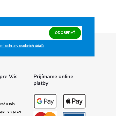
ODOBERAŤ
mi ochrany osobních údajů
 pre Vás
Prijímame online
platby
vať u nás
ujeme v praxi