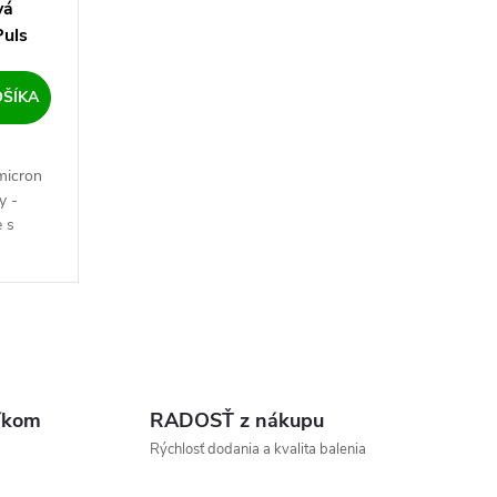
vá
uls
OŠÍKA
micron
y -
e s
j MMA
íkom
RADOSŤ z nákupu
Rýchlosť dodania a kvalita balenia