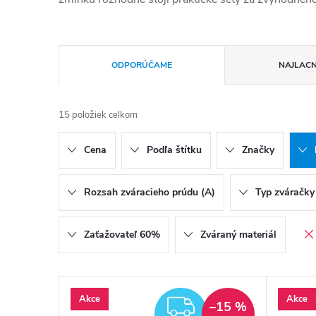
Radenie produktov
ODPORÚČAME
NAJLACN
15
položiek celkom
Cena
Podľa štítku
Značky
Rozsah zváracieho prúdu (A)
Typ zváračky
Zaťažovateľ 60%
Zváraný materiál
Výpis produktov
Akce
Akce
ZADARMO
–15 %