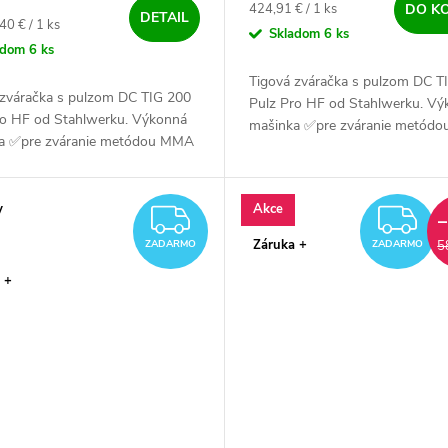
Jednotková cena:
424,91 € / 1 ks
DO K
DETAIL
ová cena:
40 € / 1 ks
Skladom
6 ks
adom
6 ks
Tigová zváračka s pulzom DC T
 zváračka s pulzom DC TIG 200
Pulz Pro HF od Stahlwerku. Vý
ro HF od Stahlwerku. Výkonná
mašinka ✅pre zváranie metód
a ✅pre zváranie metódou MMA
a TIG DC. Zvaríš s ňou oceľ, ner
C. Zvaríš s ňou oceľ, nerez a
CuSi ✅.
.
y
Akce
ZADARMO
Z
Záruka +
5
ZADARMO
ZADARMO
 +