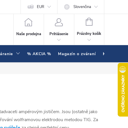
enie testujeme v praxi
EUR
Hodnotenie obchodu
Slovenčina
NÁKUPNÝ KOŠÍK
Prázdny košík
Naše prodejna
Prihlásenie
váranie
% AKCIA %
Magazín o zváraní
Kontakty
ětadvaceti ampérovým jističem. Jsou (ostatně jako
vařování wolframovou elektrodou metodou TIG. Za
ro svářeče
za stejně perfektní cenu.