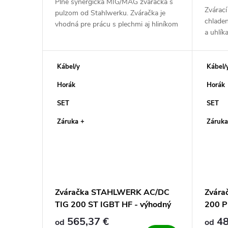
Plne synergická MIG/MAG zváračka s
Zvárací
pulzom od Stahlwerku. Zváračka je
chladen
vhodná pre prácu s plechmi aj hliníkom
a uhlí
vďaka pulzu.Zvára metódou MIG/MAG,
HF vrá
FCAW, MMA a Lift TIG. Zvaríš s ňou...
je výko
Kábel/y
Kábel/
Horák
Horák
SET
SET
Záruka +
Záruka
Zváračka STAHLWERK AC/DC
Zvára
TIG 200 ST IGBT HF - výhodný
200 P
SET
565,37 €
48
od
od