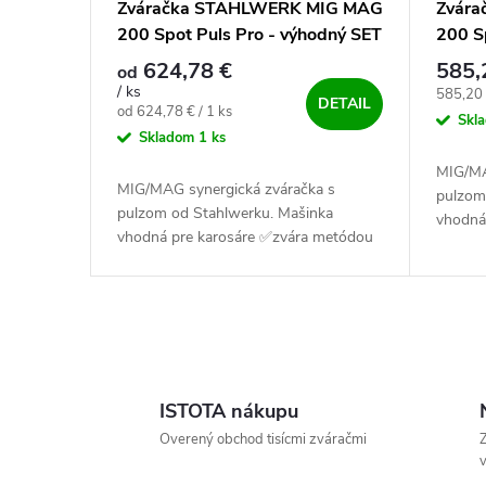
Zváračka STAHLWERK MIG MAG
Zvár
200 Spot Puls Pro - výhodný SET
200 S
624,78 €
585,
od
/ ks
Jednotk
585,20 
DETAIL
Jednotková cena:
od 624,78 € / 1 ks
Skl
Skladom
1 ks
MIG/MA
MIG/MAG synergická zváračka s
pulzom
pulzom od Stahlwerku. Mašinka
vhodná
vhodná pre karosáre ✅zvára metódou
MIG/MA
MIG/MAG, FCAW, MMA a Lift TIG.
Zvaríš 
Zvaríš s ňou oceľ, nerez a hliník ✅.
Ovládacie prvky výpisu
ISTOTA nákupu
Overený obchod tisícmi zváračmi
Z
v