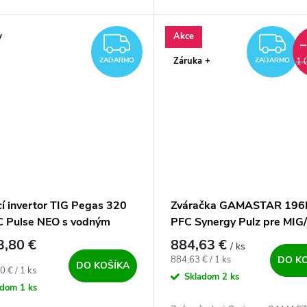
a invertorového typu na
na jednom mieste.
e v ochrannej atmosfére MIG....
y
Akce
ZADARMO
Z
Záruka +
1 
ZADARMO
ZADARMO
cí invertor TIG Pegas 320
Zváračka GAMASTAR 196
 Pulse NEO s vodným
PFC Synergy Pulz pre MIG
ením
MMA a LiftTIG
3,80 €
884,63 €
/ ks
Jednotková cena:
884,63 € / 1 ks
DO K
DO KOŠÍKA
ová cena:
0 € / 1 ks
Skladom
2 ks
adom
1 ks