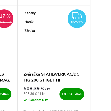
plazmou. Multifunkcia len čo je pravda.
Všetko na jednom...
Kábel/y
ADARMO
ZADAR
–17 %
Horák
074,66 €
ZADARMO
Záruka +
LS
Zváračka STAHLWERK AC/DC
/MAG,
TIG 200 ST IGBT HF
508,39 €
/ ks
Jednotková cena:
508,39 € / 1 ks
OŠÍKA
DO KOŠÍKA
Skladom
6 ks