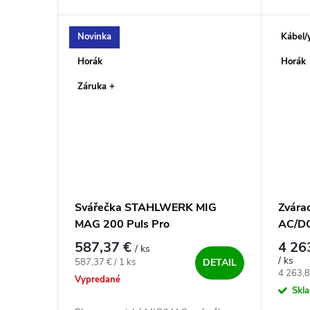
✅, plne prenosná zváračka s
zváračk
bombastickou funkciou HYBRID✅.
zvárani
Špičkový stroj pre...
Novinka
Kábel/
Horák
Horák
Záruka +
Svářečka STAHLWERK MIG
Zvára
MAG 200 Puls Pro
AC/DC
chlad
587,37 €
4 26
/ ks
/ ks
Jednotková cena:
587,37 € / 1 ks
DETAIL
Jednotk
4 263,8
Vypredané
Skl