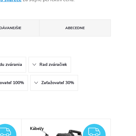
DÁVANEJŠIE
ABECEDNE
du zvárania
Rad zváračiek
ovateľ 100%
Zaťažovateľ 30%
Kábel/y
ZADARMO
ZADAR