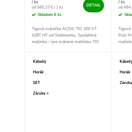
/ ks
/ ks
DETAIL
Jednotková cena:
Jednotk
od 565,37 € / 1 ks
od 484,
Skladom
6 ks
Skl
Tigová zváračka AC/DC TIG 200 ST
Tigová
IGBT HF od Stahlwerku. Spoľahlivá
Pulz P
mašinka ✅pre zváranie metódou TIG
mašink
AC/DC a MMA. Zvaríš s ňou oceľ,
a TIG D
nerez, hliník a CuSi ✅
CuSi ✅
Kábel/y
Kábel/
Horák
Horák
SET
Záruka
Záruka +