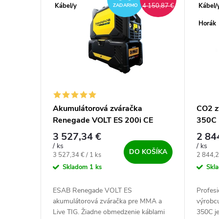
Kábel/y
Kábel/
4 150,87 €
ZADARMO
Horák
Akumulátorová zváračka
CO2 z
Renegade VOLT ES 200i CE
350C 
3 527,34 €
2 84
/ ks
/ ks
DO KOŠÍKA
Jednotková cena:
Jednotk
3 527,34 € / 1 ks
2 844,2
Skladom
1 ks
Skl
ESAB Renegade VOLT ES
Profesi
akumulátorová zváračka pre MMA a
výrobc
Live TIG. Žiadne obmedzenie káblami
350C je