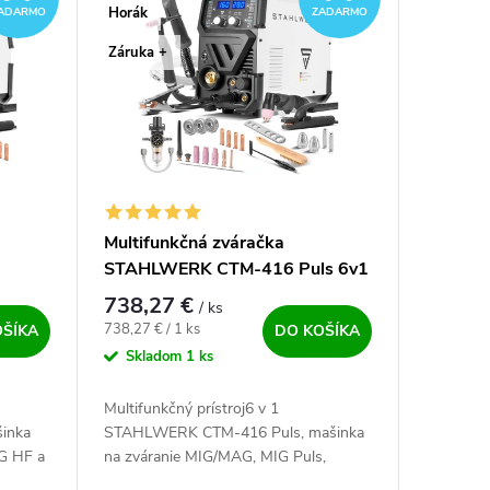
Horák
ADARMO
ZADARMO
Záruka +
Multifunkčná zváračka
STAHLWERK CTM-416 Puls 6v1
738,27 €
/ ks
Jednotková cena:
738,27 € / 1 ks
OŠÍKA
DO KOŠÍKA
Skladom
1 ks
Multifunkčný prístroj6 v 1
inka
STAHLWERK CTM-416 Puls, mašinka
G HF a
na zváranie MIG/MAG, MIG Puls,
dielňa
FCAW, MMA, TIG HF a rezanie