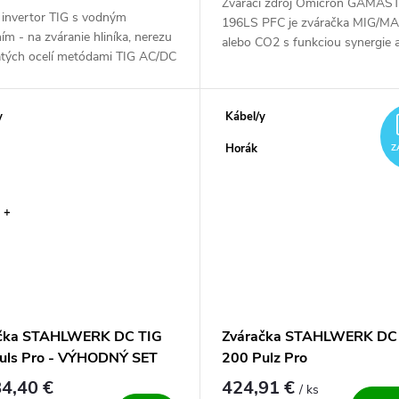
Zvárací zdroj Omicron GAMAS
 invertor TIG s vodným
196LS PFC je zváračka MIG/M
ím - na zváranie hliníka, nerezu
alebo CO2 s funkciou synergie 
katých ocelí metódami TIG AC/DC
čo je možnosť aj pripojenia na d
tane Pulse - a MMA. Súčasťou
predlžovačku alebo elektrocentr
nný, vodou chladenie horák...
ale...
y
Kábel/y
Horák
Z
 +
čka STAHLWERK DC TIG
Zváračka STAHLWERK DC
uls Pro - VÝHODNÝ SET
200 Pulz Pro
4,40 €
424,91 €
/ ks