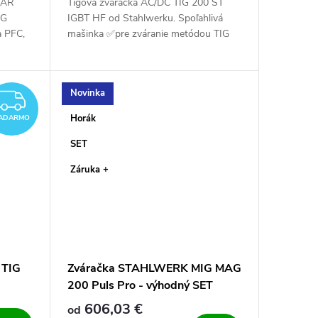
TAR
Tigová zváračka AC/DC TIG 200 ST
AG
IGBT HF od Stahlwerku. Spoľahlivá
a PFC,
mašinka ✅pre zváranie metódou TIG
lhú
AC/DC a MMA. Zvaríš s ňou oceľ,
álu -
nerez, hliník a CuSi ✅
Novinka
ZADARMO
Horák
ADARMO
SET
Záruka +
 TIG
Zváračka STAHLWERK MIG MAG
200 Puls Pro - výhodný SET
606,03 €
od