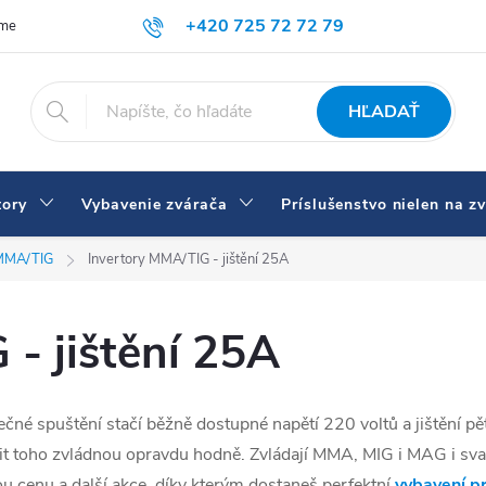
+420 725 72 72 79
íme
Doprava a platba
Prečo nakupovať u nás
Zváračky a vybav
eshop@svarecikukla.cz
HĽADAŤ
tory
Vybavenie zvárača
Príslušenstvo nielen na z
MMA/TIG
Invertory MMA/TIG - jištění 25A
- jištění 25A
ečné spuštění stačí běžně dostupné napětí 220 voltů a jištění p
vařit toho zvládnou opravdu hodně. Zvládají MMA, MIG i MAG i s
u cenu a další akce, díky kterým dostaneš perfektní
vybavení p