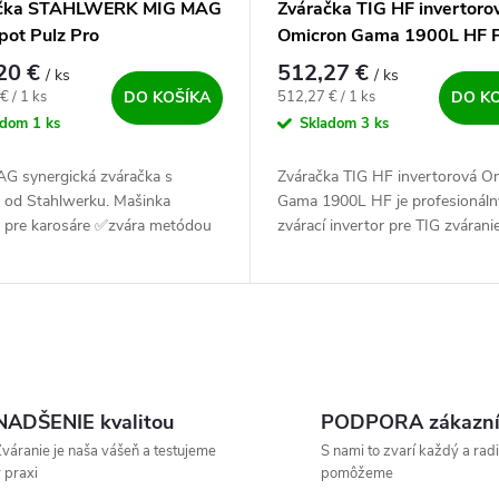
ačka STAHLWERK MIG MAG
Zváračka TIG HF invertoro
pot Pulz Pro
Omicron Gama 1900L HF P
20 €
512,27 €
/ ks
/ ks
ová cena:
Jednotková cena:
€ / 1 ks
512,27 € / 1 ks
DO KOŠÍKA
DO K
adom
1 ks
Skladom
3 ks
G synergická zváračka s
Zváračka TIG HF invertorová O
 od Stahlwerku. Mašinka
Gama 1900L HF je profesionáln
 pre karosáre ✅zvára metódou
zvárací invertor pre TIG zvárani
G, FCAW, MMA a Lift TIG.
bezdotykovým HF štartom - a
s ňou oceľ, nerez a hliník ✅.
zváranie obalenou elektródou....
NADŠENIE kvalitou
PODPORA zákazn
váranie je naša vášeň a testujeme
S nami to zvarí každý a radi
 praxi
pomôžeme