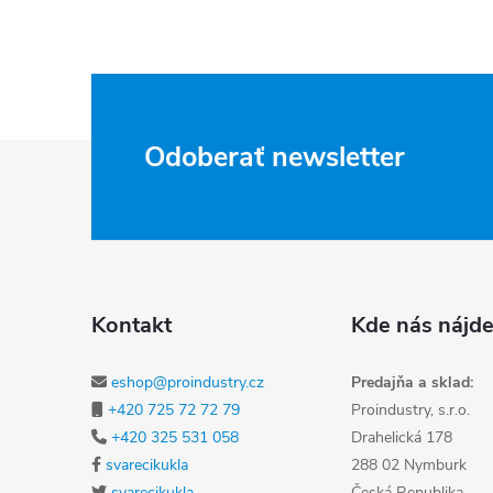
Zápätie
Odoberať newsletter
Kontakt
Kde nás nájde
eshop@proindustry.cz
Predajňa a sklad:
+420 725 72 72 79
Proindustry, s.r.o.
+420 325 531 058
Drahelická 178
svarecikukla
288 02 Nymburk
svarecikukla
Česká Republika