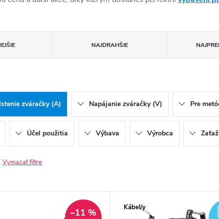
EJŠIE
NAJDRAHŠIE
NAJPRE
Istenie zváračky (A)
Napájanie zváračky (V)
Pre metó
Účel použitia
Výbava
Výrobca
Zaťaž
Vymazať filtre
Kábel/y
–11 %