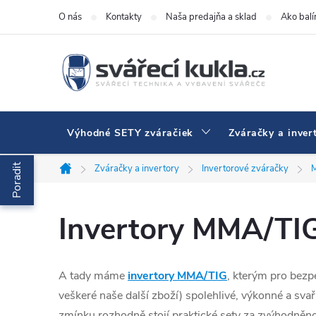
Prejsť na obsah
O nás
Kontakty
Naša predajňa a sklad
Ako bal
Výhodné SETY zváračiek
Zváračky a inver
Poradit
Zváračky a invertory
Invertorové zváračky
Domov
Invertory MMA/TIG 
A tady máme
invertory MMA/TIG
, kterým pro bezp
veškeré naše další zboží) spolehlivé, výkonné a s
zmínku rozhodně stojí praktické sety za zvýhodněno