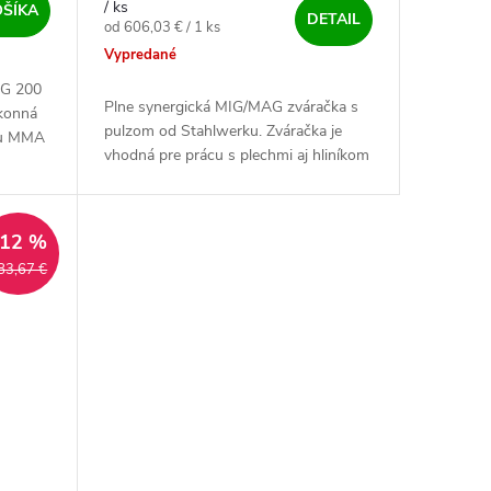
/ ks
OŠÍKA
DETAIL
Jednotková cena:
od 606,03 € / 1 ks
Vypredané
IG 200
Plne synergická MIG/MAG zváračka s
konná
pulzom od Stahlwerku. Zváračka je
ou MMA
vhodná pre prácu s plechmi aj hliníkom
ez a
vďaka pulzu.Zvára metódou MIG/MAG,
FCAW, MMA a Lift TIG. Zvaríš s ňou...
ADARMO
–12 %
83,67 €