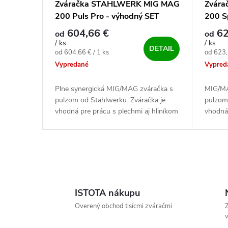
Zváračka STAHLWERK MIG MAG
Zvár
200 Puls Pro - výhodný SET
200 S
604,66 €
62
od
od
/ ks
/ ks
DETAIL
Jednotková cena:
Jednotk
od 604,66 € / 1 ks
od 623,
Vypredané
Vypred
Plne synergická MIG/MAG zváračka s
MIG/MA
pulzom od Stahlwerku. Zváračka je
pulzom
vhodná pre prácu s plechmi aj hliníkom
vhodná
vďaka pulzu.Zvára metódou MIG/MAG,
MIG/MA
FCAW, MMA a Lift TIG. Zvaríš s ňou...
Zvaríš 
Ovládacie prvky výpisu
ISTOTA nákupu
Overený obchod tisícmi zváračmi
Z
v