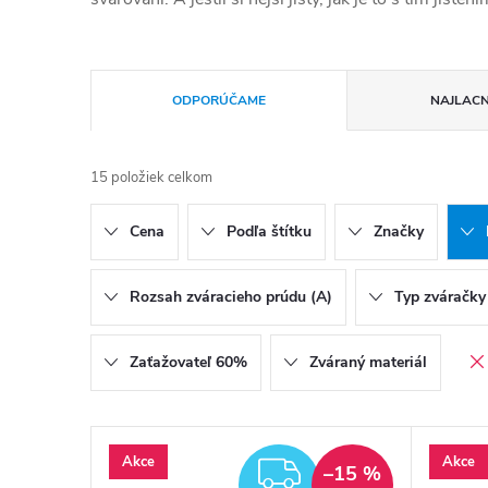
Radenie produktov
ODPORÚČAME
NAJLACN
15
položiek celkom
Cena
Podľa štítku
Značky
Rozsah zváracieho prúdu (A)
Typ zváračky
Zaťažovateľ 60%
Zváraný materiál
Výpis produktov
Akce
Akce
ZADARMO
–15 %