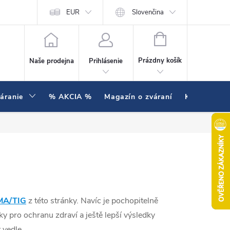
enie testujeme v praxi
EUR
Hodnotenie obchodu
Slovenčina
NÁKUPNÝ KOŠÍK
Prázdny košík
Naše prodejna
Prihlásenie
váranie
% AKCIA %
Magazín o zváraní
Kontakty
MA/TIG
z této stránky. Navíc je pochopitelně
ky pro ochranu zdraví a ještě lepší výsledky
 vedle.