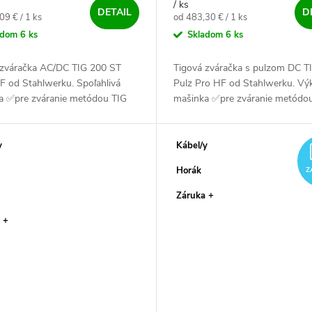
/ ks
DETAIL
D
ová cena:
Jednotková cena:
09 € / 1 ks
od 483,30 € / 1 ks
adom
6 ks
Skladom
6 ks
 zváračka AC/DC TIG 200 ST
Tigová zváračka s pulzom DC T
F od Stahlwerku. Spoľahlivá
Pulz Pro HF od Stahlwerku. Vý
a ✅pre zváranie metódou TIG
mašinka ✅pre zváranie metód
a MMA. Zvaríš s ňou oceľ,
a TIG DC. Zvaríš s ňou oceľ, ner
hliník a CuSi ✅
CuSi ✅.
y
Kábel/y
Horák
Z
Záruka +
 +