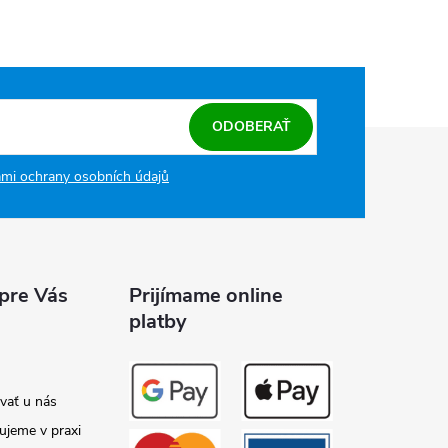
ODOBERAŤ
mi ochrany osobních údajů
 pre Vás
Prijímame online
platby
vať u nás
ujeme v praxi