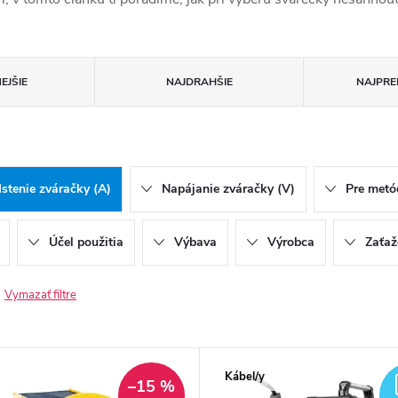
EJŠIE
NAJDRAHŠIE
NAJPRE
Istenie zváračky (A)
Napájanie zváračky (V)
Pre metó
Účel použitia
Výbava
Výrobca
Zaťaž
Vymazať filtre
Kábel/y
–15 %