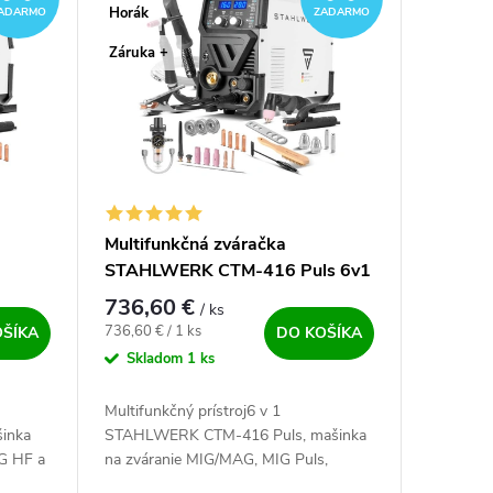
Horák
ADARMO
ZADARMO
Záruka +
Multifunkčná zváračka
STAHLWERK CTM-416 Puls 6v1
736,60 €
/ ks
Jednotková cena:
736,60 € / 1 ks
OŠÍKA
DO KOŠÍKA
Skladom
1 ks
Multifunkčný prístroj6 v 1
inka
STAHLWERK CTM-416 Puls, mašinka
G HF a
na zváranie MIG/MAG, MIG Puls,
dielňa
FCAW, MMA, TIG HF a rezanie