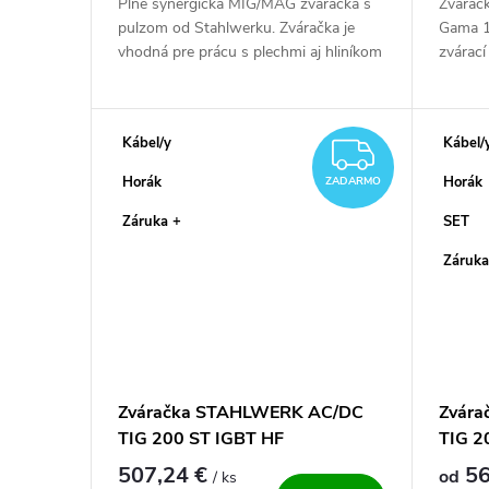
Plne synergická MIG/MAG zváračka s
Zvárač
pulzom od Stahlwerku. Zváračka je
Gama 1
vhodná pre prácu s plechmi aj hliníkom
zvárací
vďaka pulzu.Zvára metódou MIG/MAG,
bezdot
FCAW, MMA a Lift TIG. Zvaríš s ňou...
zvárani
Kábel/y
Kábel/
ZADAR
Horák
Horák
ZADARMO
Záruka +
SET
Záruka
Zváračka STAHLWERK AC/DC
Zvár
TIG 200 ST IGBT HF
TIG 2
SET
507,24 €
56
od
/ ks