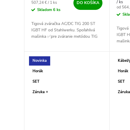
/ ks
Jednotková cena:
507,24 € / 1 ks
DO KOŠÍKA
Jednotk
od 564,
Skladom
6 ks
Skl
Tigová zváračka AC/DC TIG 200 ST
Tigová
IGBT HF od Stahlwerku. Spoľahlivá
IGBT H
mašinka ✅pre zváranie metódou TIG
mašink
AC/DC a MMA. Zvaríš s ňou oceľ,
AC/DC 
nerez, hliník a CuSi ✅
nerez, 
Novinka
Kábel/
Horák
Horák
SET
SET
Záruka +
Záruka