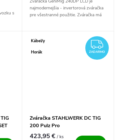
Zváračka GeniMig 240DP LCD je
najmodernejšia - invertorová zváračka
dvozku s
pre všestranné použitie. Zváračka má
už v základe pulzný prúd - pre CO2
žnosť
zváranie. IGBT technológie a kvalitné...
itým
Kábel/y
ZADAR
Horák
ZADARMO
 TIG
Zváračka STAHLWERK DC TIG
SET
200 Pulz Pro
423,95 €
/ ks