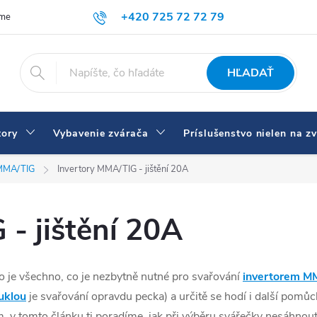
+420 725 72 72 79
íme
Doprava a platba
Prečo nakupovať u nás
Zváračky a vybav
eshop@svarecikukla.cz
HĽADAŤ
tory
Vybavenie zvárača
Príslušenstvo nielen na z
MMA/TIG
Invertory MMA/TIG - jištění 20A
- jištění 20A
 To je všechno, co je nezbytně nutné pro svařování
invertorem M
uklou
je svařování opravdu pecka) a určitě se hodí i další pomůc
těním, v tomto článku ti poradíme, jak při výběru svářečky nesáhnout