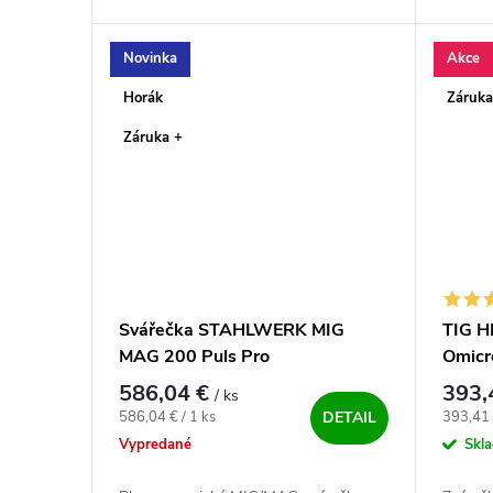
✅, plne prenosná zváračka s
v Česke
bombastickou funkciou HYBRID✅.
Špičkový stroj pre...
Novinka
Akce
Horák
Záruka
Záruka +
Svářečka STAHLWERK MIG
TIG H
MAG 200 Puls Pro
Omicr
586,04 €
393,
/ ks
Jednotková cena:
Jednotk
586,04 € / 1 ks
393,41 
DETAIL
Vypredané
Skl