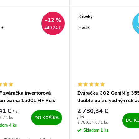
j republike!
na jednom mieste.
Kábel/y
–12 %
 +
Horák
449,24 €
Z
F zváračka invertorová
Zváračka CO2 GeniMig 35
on Gama 1500L HF Puls
double pulz s vodným chl
41 €
2 780,34 €
/ ks
/ ks
ová cena:
€ / 1 ks
DO KOŠÍKA
DO K
Jednotková cena:
2 780,34 € / 1 ks
adom
4 ks
Skladom
1 ks