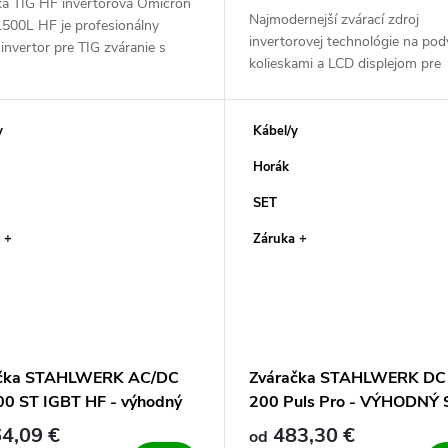
ka TIG HF invertorová Omicron
Najmodernejší zvárací zdroj
500L HF je profesionálny
invertorovej technológie na po
 invertor pre TIG zváranie s
kolieskami a LCD displejom pre
ykovým HF štartom - aj MMA
nastavovanie parametrov je mo
e obalenou elektródou....
zvárať pulzom – a dokonca dvoj
pulzom –....
y
Kábel/y
MO
Horák
SET
 +
Záruka +
ačka STAHLWERK AC/DC
Zváračka STAHLWERK DC
00 ST IGBT HF - výhodný
200 Puls Pro - VÝHODNÝ 
4,09 €
483,30 €
od