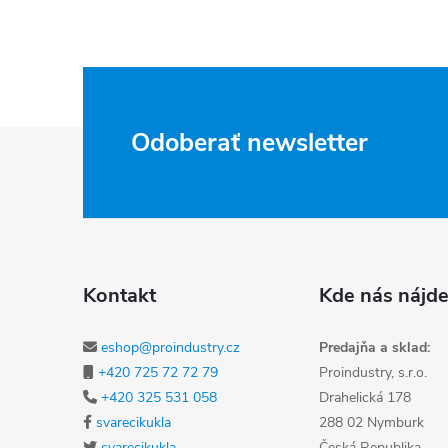
Zápätie
Odoberať newsletter
Kontakt
Kde nás nájde
eshop@proindustry.cz
Predajňa a sklad:
+420 725 72 72 79
Proindustry, s.r.o.
+420 325 531 058
Drahelická 178
svarecikukla
288 02 Nymburk
svarecikukla
Česká Republika