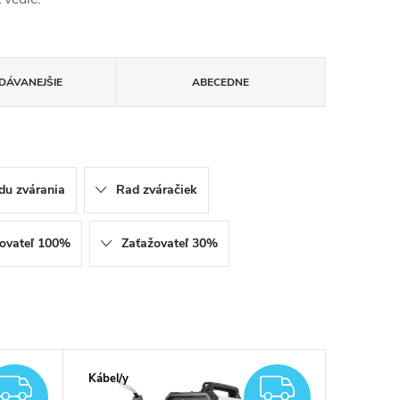
DÁVANEJŠIE
ABECEDNE
du zvárania
Rad zváračiek
ovateľ 100%
Zaťažovateľ 30%
Kábel/y
ZADARMO
ZADAR