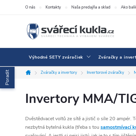
Prejsť na obsah
O nás
Kontakty
Naša predajňa a sklad
Ako bal
Výhodné SETY zváračiek
Zváračky a inver
Poradit
Zváračky a invertory
Invertorové zváračky
Domov
Invertory MMA/TIG 
Dvěstědvacet voltů ze sítě a jistič o síle 20 ampér.
nezbytná bytelná kukla (třeba s tou
samostmívací k
svařování. A jestli si nejsi jistý, jak je to s tím jiš