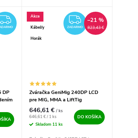
plazmou. Multifunkcia len čo je pravda.
Všetko na jednom...
Akce
ZADARMO
ZADARMO
–21 %
Kábel/y
823,43 €
ADARMO
ZADARMO
Horák
5 DP
Zváračka GeniMig 240DP LCD
adením
pre MIG, MMA a LiftTig
646,61 €
/ ks
Jednotková cena:
646,61 € / 1 ks
DO KOŠÍKA
OŠÍKA
Skladom
11 ks