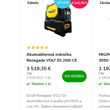
Kábel/y
Záruka
4 141,46 €
ZADARMO
Akumulátorová zváračka
MIG/M
Renegade VOLT ES 200i CE
3050 
3 519,35 €
1 19
/ ks
/ ks
DO KOŠÍKA
Jednotková cena:
Jednotk
3 519,35 € / 1 ks
1 192,6
Skladom
1 ks
Skl
ESAB Renegade VOLT ES
Profes
akumulátorová zváračka pre MMA a
Omicro
Live TIG. Žiadne obmedzenie káblami
ochran