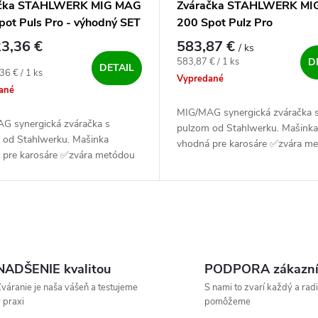
ačka STAHLWERK MIG MAG
Zváračka STAHLWERK MI
pot Puls Pro - výhodný SET
200 Spot Pulz Pro
3,36 €
583,87 €
/ ks
Jednotková cena:
583,87 € / 1 ks
D
DETAIL
ová cena:
36 € / 1 ks
Vypredané
ané
MIG/MAG synergická zváračka 
G synergická zváračka s
pulzom od Stahlwerku. Mašinka
 od Stahlwerku. Mašinka
vhodná pre karosáre ✅zvára m
 pre karosáre ✅zvára metódou
MIG/MAG, FCAW, MMA a Lift T
G, FCAW, MMA a Lift TIG.
Zvaríš s ňou oceľ, nerez a hliník
s ňou oceľ, nerez a hliník ✅.
NADŠENIE kvalitou
PODPORA zákazn
váranie je naša vášeň a testujeme
S nami to zvarí každý a radi
 praxi
pomôžeme