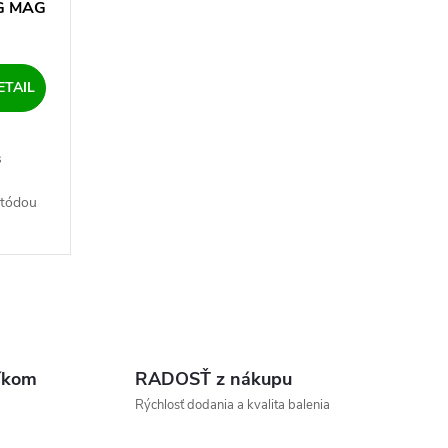
G MAG
ETAIL
s
etódou
IG.
 ✅.
íkom
RADOSŤ z nákupu
Rýchlosť dodania a kvalita balenia