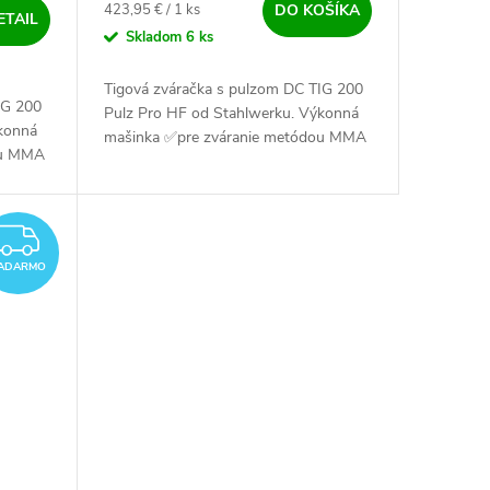
Jednotková cena:
423,95 € / 1 ks
DO KOŠÍKA
ETAIL
Skladom
6 ks
Tigová zváračka s pulzom DC TIG 200
IG 200
Pulz Pro HF od Stahlwerku. Výkonná
konná
mašinka ✅pre zváranie metódou MMA
ou MMA
a TIG DC. Zvaríš s ňou oceľ, nerez a
ez a
CuSi ✅.
ZADARMO
ADARMO