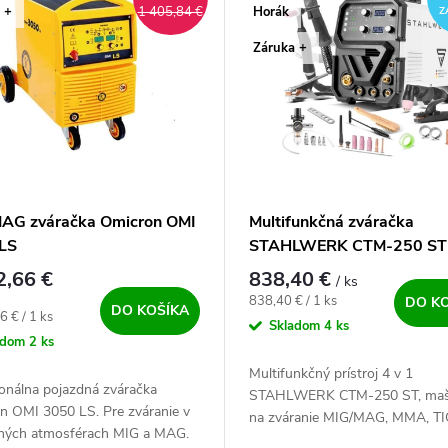
 +
Horák
1 405,84 €
Z
Záruka +
AG zváračka Omicron OMI
Multifunkčná zváračka
LS
STAHLWERK CTM-250 ST
2,66 €
838,40 €
/ ks
Jednotková cena:
838,40 € / 1 ks
DO K
DO KOŠÍKA
ová cena:
6 € / 1 ks
Skladom
4 ks
adom
2 ks
Multifunkčný prístroj 4 v 1
ionálna pojazdná zváračka
STAHLWERK CTM-250 ST, maš
n OMI 3050 LS. Pre zváranie v
na zváranie MIG/MAG, MMA, TI
ných atmosférach MIG a MAG.
rezanie plazmou. Malá zváracia 