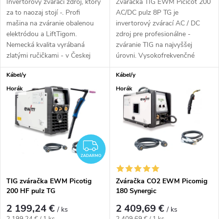
Invertorový zvárací zdroj, ktorý
Zváračka TIG EWM Picicot 200
za to naozaj stojí -. Profi
AC/DC pulz 8P TG je
mašina na zváranie obalenou
invertorový zvárací AC / DC
elektródou a LiftTigom.
zdroj pre profesionálne -
Nemecká kvalita vyrábaná
zváranie TIG na najvyššej
zlatými ručičkami - v Českej
úrovni. Vysokofrekvenčné
republike....
zapaľovanie je...
Kábel/y
Kábel/y
Horák
Horák
ZADARMO
ZADARMO
TIG zváračka EWM Picotig
Zváračka CO2 EWM Picomig
200 HF pulz TG
180 Synergic
2 199,24 €
2 409,69 €
/ ks
/ ks
Jednotková cena:
Jednotková cena:
2 199,24 € / 1 ks
2 409,69 € / 1 ks