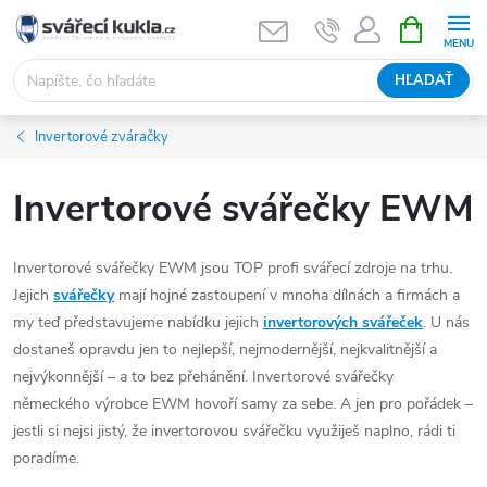
Prejsť na obsah
NÁKUPNÝ
HĽADAŤ
Invertorové zváračky
Invertorové svářečky EWM
Invertorové svářečky EWM jsou TOP profi svářecí zdroje na trhu.
Jejich
svářečky
mají hojné zastoupení v mnoha dílnách a firmách a
my teď představujeme nabídku jejich
invertorových svářeček
. U nás
dostaneš opravdu jen to nejlepší, nejmodernější, nejkvalitnější a
nejvýkonnější – a to bez přehánění. Invertorové svářečky
německého výrobce EWM hovoří samy za sebe. A jen pro pořádek –
jestli si nejsi jistý, že invertorovou svářečku využiješ naplno, rádi ti
poradíme.