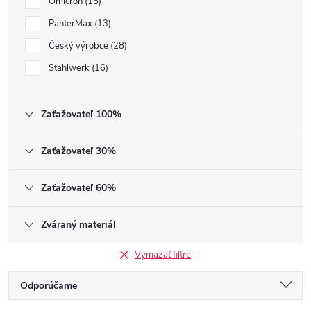
Omicron
15
PanterMax
13
Český výrobce
28
Stahlwerk
16
Zaťažovateľ 100%
Zaťažovateľ 30%
Zaťažovateľ 60%
Zváraný materiál
Vymazať filtre
Radenie produktov
Odporúčame