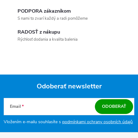
PODPORA zákazníkom
S nami to zvarí každý a radi pomôžeme
RADOSŤ z nákupu
Rýchlosť dodania a kvalita balenia
Odoberať newsletter
Zápätie
Email
ODOBERAŤ
Vložením e-mailu souhlasíte s
podmínkami ochrany osobních údajů