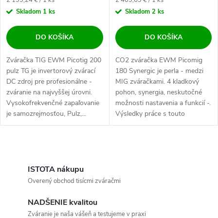
Skladom
1 ks
Skladom
2 ks
DO KOŠÍKA
DO KOŠÍKA
Zváračka TIG EWM Picotig 200
CO2 zváračka EWM Picomig
pulz TG je invertorový zvárací
180 Synergic je perla - medzi
DC zdroj pre profesionálne -
MIG zváračkami. 4 kladkový
zváranie na najvyššej úrovni.
pohon, synergia, neskutočné
Vysokofrekvenčné zapaľovanie
možnosti nastavenia a funkcií -.
je samozrejmosťou, Pulz,...
Výsledky práce s touto
zváračkou...
Ovládacie prvky výpisu
ISTOTA nákupu
Overený obchod tisícmi zváračmi
NADŠENIE kvalitou
Zváranie je naša vášeň a testujeme v praxi