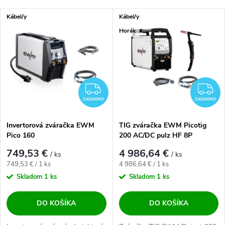
Najlacnejšie
Výpis produktov
Kábel/y
Kábel/y
Najdrahšie
Horák
Najpredávanejšie
Abecedne
ZADARMO
Z
ZADARMO
ZADARMO
Invertorová zváračka EWM
TIG zváračka EWM Picotig
Pico 160
200 AC/DC pulz HF 8P
749,53 €
4 986,64 €
/ ks
/ ks
Jednotková cena:
Jednotková cena:
749,53 € / 1 ks
4 986,64 € / 1 ks
Skladom
1 ks
Skladom
1 ks
DO KOŠÍKA
DO KOŠÍKA