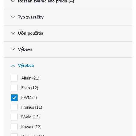
Rozsah zváracieho prúdu (A)
Typ zváračky
Účel použitia
Výbava
Výrobca
AlfaIn
21
Esab
12
EWM
4
Fronius
11
iWeld
13
Kowax
12