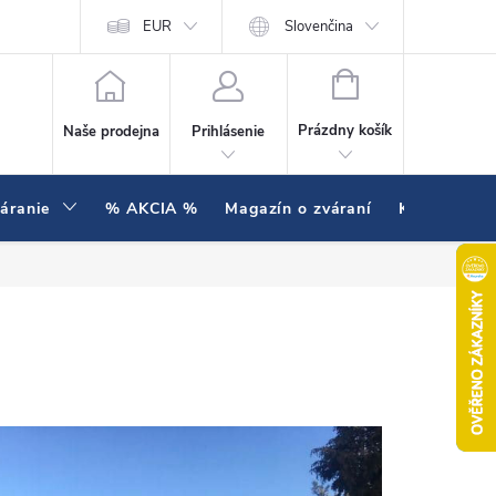
enie testujeme v praxi
EUR
Hodnotenie obchodu
Slovenčina
NÁKUPNÝ KOŠÍK
Prázdny košík
Naše prodejna
Prihlásenie
váranie
% AKCIA %
Magazín o zváraní
Kontakty