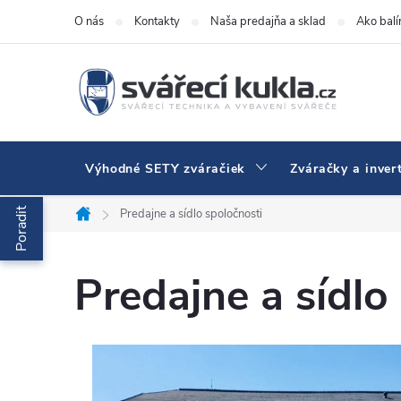
Prejsť na obsah
O nás
Kontakty
Naša predajňa a sklad
Ako bal
Výhodné SETY zváračiek
Zváračky a inver
Poradit
Predajne a sídlo spoločnosti
Domov
Predajne a sídlo