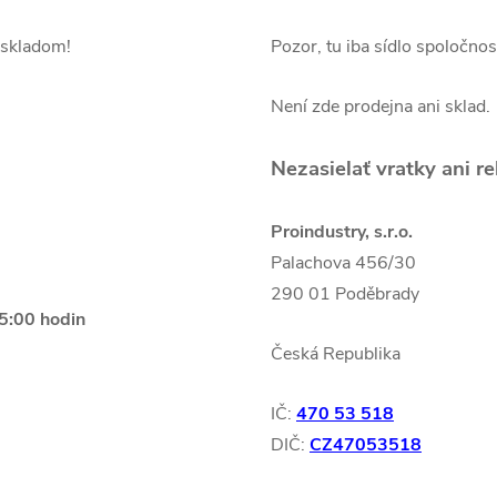
 skladom!
Pozor, tu iba sídlo spoločnost
Není zde prodejna ani sklad.
Nezasielať vratky ani r
Proindustry, s.r.o.
Palachova 456/30
290 01 Poděbrady
5:00 hodin
Česká Republika
IČ:
470 53 518
DIČ:
CZ47053518