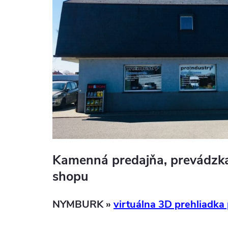
Kamenná predajňa, prevádzka
shopu
NYMBURK
»
virtuálna 3D prehliadka