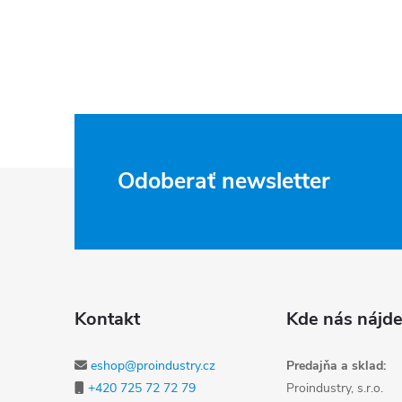
Zápätie
Odoberať newsletter
Kontakt
Kde nás nájde
eshop@proindustry.cz
Predajňa a sklad:
+420 725 72 72 79
Proindustry, s.r.o.