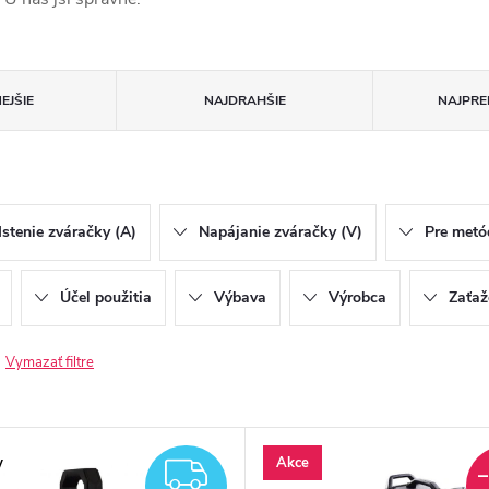
EJŠIE
NAJDRAHŠIE
NAJPRE
Istenie zváračky (A)
Napájanie zváračky (V)
Pre metó
Účel použitia
Výbava
Výrobca
Zaťaž
Vymazať filtre
y
Akce
ZADARMO