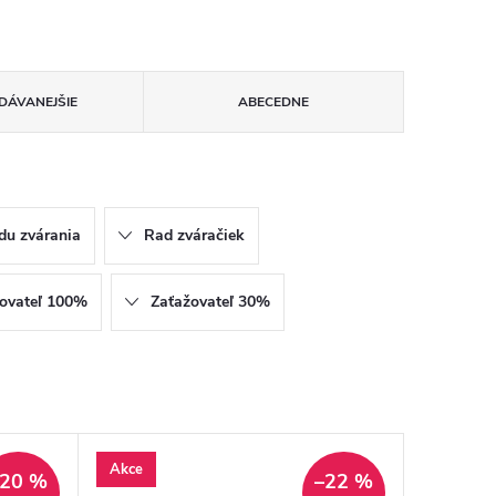
DÁVANEJŠIE
ABECEDNE
du zvárania
Rad zváračiek
ovateľ 100%
Zaťažovateľ 30%
Akce
–20 %
–22 %