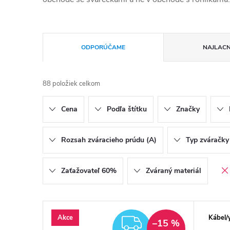
Radenie produktov
ODPORÚČAME
NAJLACN
88
položiek celkom
Cena
Podľa štítku
Značky
Rozsah zváracieho prúdu (A)
Typ zváračky
Zaťažovateľ 60%
Zváraný materiál
Výpis produktov
Akce
Kábel/
ZADARMO
–15 %