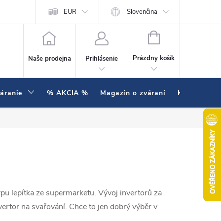
enie testujeme v praxi
EUR
Hodnotenie obchodu
Slovenčina
NÁKUPNÝ KOŠÍK
Prázdny košík
Naše prodejna
Prihlásenie
váranie
% AKCIA %
Magazín o zváraní
Kontakty
pu lepítka ze supermarketu. Vývoj invertorů za
ertor na svařování. Chce to jen dobrý výběr v