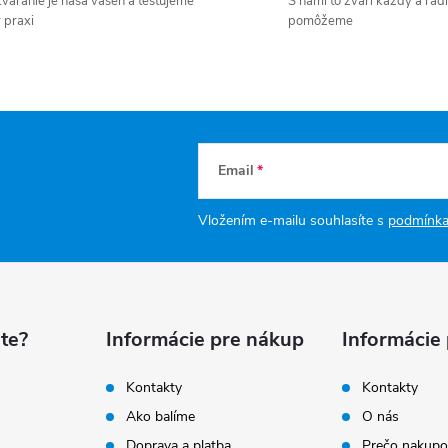
váranie je naša vášeň a testujeme
S nami to zvarí každý a radi
 praxi
pomôžeme
Email
Vložením e-mailu souhlasíte s
podmínka
te?
Informácie pre nákup
Informácie
Kontakty
Kontakty
Ako balíme
O nás
Doprava a platba
Prečo nakupo