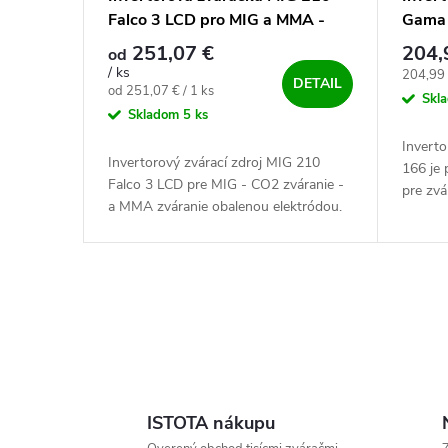
Falco 3 LCD pro MIG a MMA -
Gama 
výhodný SET
251,07 €
204,
od
/ ks
Jednotk
204,99 
DETAIL
Jednotková cena:
od 251,07 € / 1 ks
Skl
Skladom
5 ks
Invert
Invertorový zvárací zdroj MIG 210
166 je 
Falco 3 LCD pre MIG - CO2 zváranie -
pre zvá
a MMA zváranie obalenou elektródou.
(MMA) 
Zváračka invertorového typu, riadená
volfrámo
32-bitovým procesorom. Jednoduchá...
Ovládacie prvky výpisu
ISTOTA nákupu