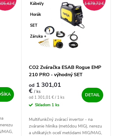
Kábel/y
605,42 €
1 679,72 €
Horák
SET
Záruka +
CO2 Zváračka ESAB Rogue EMP
210 PRO - výhodný SET
1 301,01
od
€
/ ks
OŠÍKA
DETAIL
Jednotková cena:
od 1 301,01 € / 1 ks
Skladom
1 ks
na
Multifunkčný zvárací invertor - na
 nerezu
zváranie hliníka (metódou MIG), nerezu
IG/MAG,
a uhlíkatých ocelí metódami MIG/MAG,