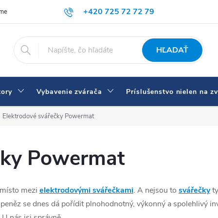
+420 725 72 72 79
íme
Doprava a platba
Prečo nakupovať u nás
Zváračky a vybav
eshop@svarecikukla.cz
HĽADAŤ
tory
Vybavenie zvárača
Príslušenstvo nielen na z
Elektrodové svářečky Powermat
čky Powermat
 místo mezi
elektrodovými svářečkami
. A nejsou to
svářečky
ty
peněz se dnes dá pořídit plnohodnotný, výkonný a spolehlivý inv
 U nás jsi správně.