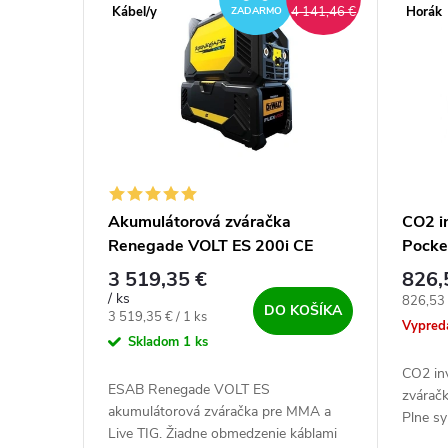
Kábel/y
Horák
4 141,46 €
ZADARMO
Akumulátorová zváračka
CO2 i
Renegade VOLT ES 200i CE
Pocke
vráta
3 519,35 €
826,
/ ks
Jednotk
826,53 
DO KOŠÍKA
Jednotková cena:
3 519,35 € / 1 ks
Vypred
Skladom
1 ks
CO2 in
ESAB Renegade VOLT ES
zváračk
akumulátorová zváračka pre MMA a
Plne sy
Live TIG. Žiadne obmedzenie káblami
IGBT zv