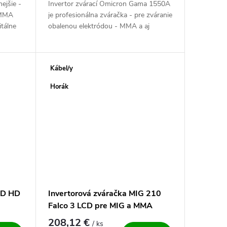
ejšie -
Invertor zvárací Omicron Gama 1550A
 MMA
je profesionálna zváračka - pre zváranie
itálne
obalenou elektródou - MMA a aj
 nízkej
metódou TIG. Výkonný, český a vysoko
spoľahlivý - zdroj pre všetky...
Kábel/y
Horák
LD HD
Invertorová zváračka MIG 210
Falco 3 LCD pre MIG a MMA
208,12 €
/ ks