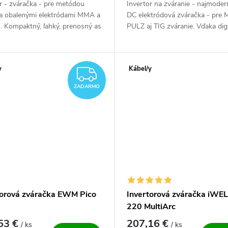
r - zváračka - pre metódou
Invertor na zváranie - najmodern
ia obalenými elektródami MMA a
DC elektródová zváračka - pre
G. Kompaktný, ľahký, prenosný as
PULZ aj TIG zváranie. Vďaka dig
ým štartom. Špičková silná...
riadeným zváracím vlastnostiam,
hmotnosti, extrémne mini...
y
Kábel/y
ZADARMO
ZADARMO
torová zváračka EWM Pico
Invertorová zváračka iWE
220 MultiArc
53 €
207,16 €
/ ks
/ ks