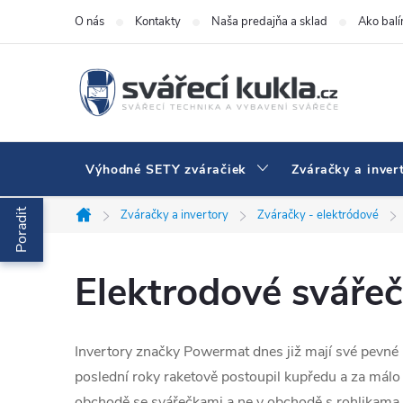
Prejsť na obsah
O nás
Kontakty
Naša predajňa a sklad
Ako bal
Výhodné SETY zváračiek
Zváračky a inver
Poradit
Zváračky a invertory
Zváračky - elektródové
Domov
Elektrodové sváře
Invertory značky Powermat dnes již mají své pevné
poslední roky raketově postoupil kupředu a za málo 
obchodě se svářečkami a ne v obchodě s rohlikama.