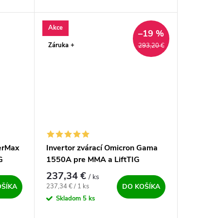
í z
FCAW, Lift TIG DC a MMA. Ďalší z
..
radu profesionálnych strojov od...
Akce
–19 %
Záruka +
293,20 €
terMax
Invertor zvárací Omicron Gama
G
1550A pre MMA a LiftTIG
237,34 €
/ ks
Jednotková cena:
237,34 € / 1 ks
OŠÍKA
DO KOŠÍKA
Skladom
5 ks