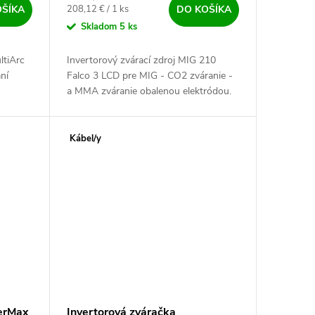
Jednotková cena:
208,12 € / 1 ks
OŠÍKA
DO KOŠÍKA
Skladom
5 ks
ltiArc
Invertorový zvárací zdroj MIG 210
ní
Falco 3 LCD pre MIG - CO2 zváranie -
a MMA zváranie obalenou elektródou.
i zdroj
Zváračka invertorového typu, riadená
32-bitovým procesorom. Jednoduchá...
Kábel/y
terMax
Invertorová zváračka