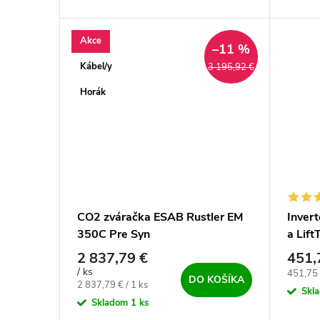
✅, plne prenosná zváračka s
nastave
bombastickou funkciou HYBRID✅.
Špičkový stroj pre...
Akce
–11 %
Kábel/y
3 195,92 €
Horák
CO2 zváračka ESAB Rustler EM
Inver
350C Pre Syn
a Lift
2 837,79 €
451,
/ ks
Jednotk
451,75 
DO KOŠÍKA
Jednotková cena:
2 837,79 € / 1 ks
Skl
Skladom
1 ks