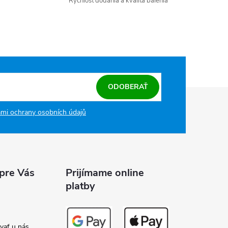
Rýchlosť dodania a kvalita balenia
ODOBERAŤ
mi ochrany osobních údajů
 pre Vás
Prijímame online
platby
vať u nás