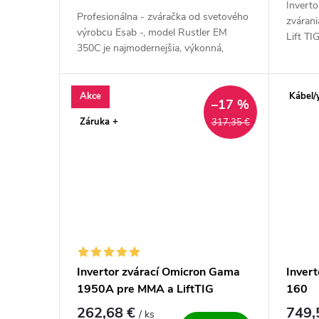
Inverto
Profesionálna - zváračka od svetového
zváran
výrobcu Esab -, model Rustler EM
Lift TI
350C je najmodernejšia, výkonná,
dotykov
zváračka invertorového typu na
zváranie v ochrannej atmosfére MIG....
Akce
Kábel/
–17 %
Záruka +
317,35 €
Invertor zvárací Omicron Gama
Inver
1950A pre MMA a LiftTIG
160
262,68 €
749,
/ ks