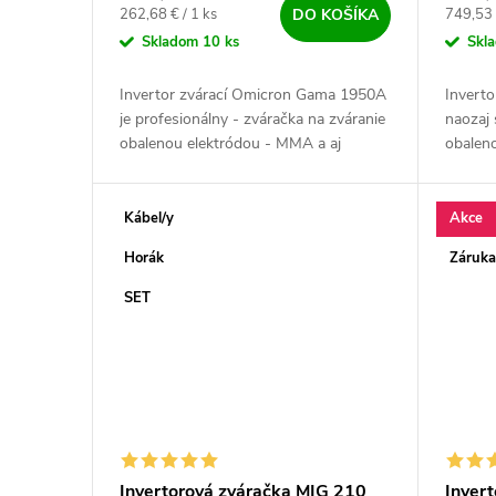
Jednotková cena:
Jednotk
262,68 € / 1 ks
749,53 
DO KOŠÍKA
Skladom
10 ks
Skl
Invertor zvárací Omicron Gama 1950A
Inverto
je profesionálny - zváračka na zváranie
naozaj 
obalenou elektródou - MMA a aj
obaleno
metódou TIG.
Nemecká
ručička
Kábel/y
Akce
Horák
Záruka
SET
Invertorová zváračka MIG 210
Inver