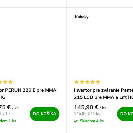
FCAW, Lift TIG DC a MMA. Ďalš
nie zváracích parametrov na...
radu profesionálnych strojov od.
Kábel/y
tor PERUN 220 E pre MMA
Invertor pre zváranie Pan
TIG
215 LCD pre MMA a LiftTI
75 €
145,90 €
/ ks
/ ks
ová cena:
Jednotková cena:
€ / 1 ks
145,90 € / 1 ks
DO KOŠÍKA
DO K
adom
1 ks
Skladom
4 ks