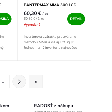
G
PANTERMAX MMA 300 LCD
60,30 €
/ ks
Jednotková cena:
60,30 € / 1 ks
OŠÍKA
DETAIL
Vypredané
ním
Invertorová zváračka pre zváranie
ou
metódou MMA a vie aj LiftTig ✅ .
rný
Jednosmerný invertor s najnovšou
technológiou IGBT a funkciami Arc
Force, Anti Stick a Hot Start.
Disponujete...
ránkovanie
1
6
íkom
RADOSŤ z nákupu