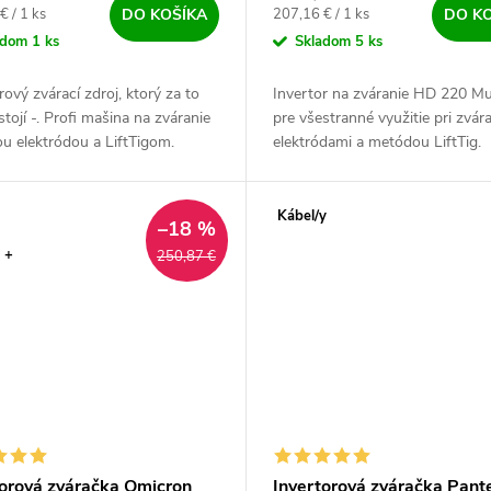
ová cena:
Jednotková cena:
€ / 1 ks
207,16 € / 1 ks
DO KOŠÍKA
DO K
adom
1 ks
Skladom
5 ks
rový zvárací zdroj, ktorý za to
Invertor na zváranie HD 220 Mu
stojí -. Profi mašina na zváranie
pre všestranné využitie pri zvára
u elektródou a LiftTigom.
elektródami a metódou LiftTig.
 kvalita vyrábaná zlatými
Spoľahlivý IGBT invertorový prof
mi - v Českej republike....
s vysokým výkonom a...
Kábel/y
–18 %
 +
250,87 €
torová zváračka Omicron
Invertorová zváračka Pan