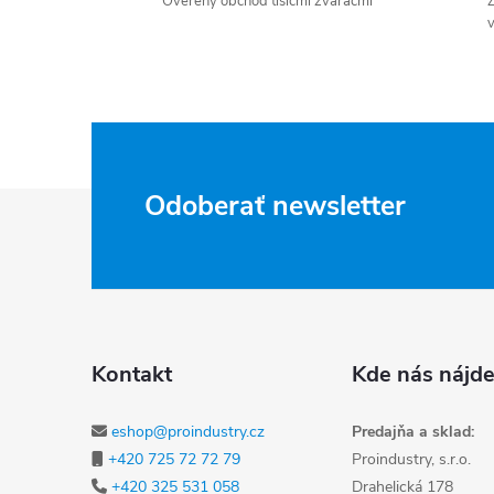
Overený obchod tisícmi zváračmi
Z
v
Zápätie
Odoberať newsletter
Kontakt
Kde nás nájde
eshop@proindustry.cz
Predajňa a sklad:
+420 725 72 72 79
Proindustry, s.r.o.
+420 325 531 058
Drahelická 178