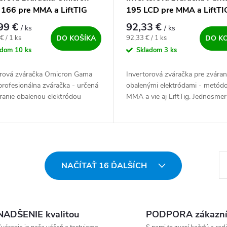
166 pre MMA a LiftTIG
195 LCD pre MMA a LiftTI
99 €
92,33 €
/ ks
/ ks
ová cena:
Jednotková cena:
€ / 1 ks
92,33 € / 1 ks
DO KOŠÍKA
DO K
adom
10 ks
Skladom
3 ks
orová zváračka Omicron Gama
Invertorová zváračka pre zvára
profesionálna zváračka - určená
obalenými elektródami - metód
ranie obalenou elektródou
MMA a vie aj LiftTig. Jednosme
ale aj metódou netaviacou sa
invertor modernej stavby - a
vej elektródy (LiftTIG)....
najnovších technologických
komponentov s...
St
NAČÍTAŤ 16 ĎALŠÍCH
NADŠENIE kvalitou
PODPORA zákazn