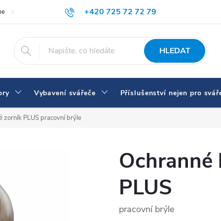
+420 725 72 72 79
me
Doprava a platba
Proč nakupovat u nás
Svářečky a vybaven
eshop@svarecikukla.cz
HLEDAT
ory
Vybavení svářeče
Příslušenství nejen pro svář
ré zorník PLUS
pracovní brýle
Ochranné b
PLUS
pracovní brýle