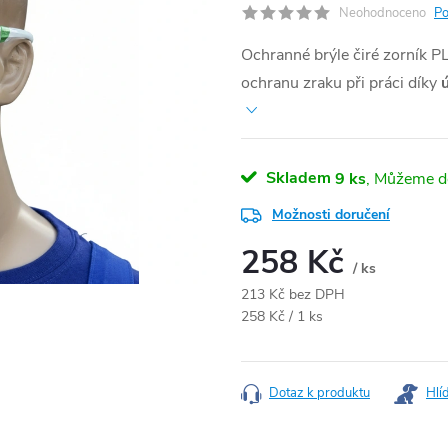
Neohodnoceno
Po
Ochranné brýle čiré zorník P
ochranu zraku při práci díky
Skladem
9 ks
Možnosti doručení
258 Kč
/ ks
213 Kč bez DPH
Měrná cena:
258 Kč / 1 ks
Dotaz k produktu
Hlí