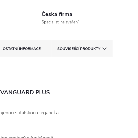
Česká firma
Specialisti na sváření
OSTATNÍ INFORMACE
SOUVISEJÍCÍ PRODUKTY
íku VANGUARD PLUS
jenou s italskou elegancí a
gn spojený s funkčností.