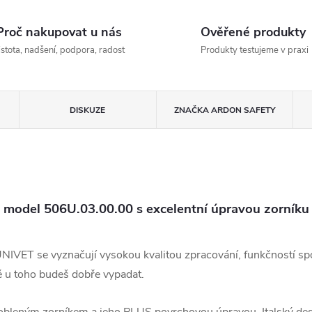
Proč nakupovat u nás
Ověřené produkty
istota, nadšení, podpora, radost
Produkty testujeme v praxi
DISKUZE
ZNAČKA
ARDON SAFETY
le model 506U.03.00.00 s excelentní úpravou zorn
 UNIVET se vyznačují vysokou kvalitou zpracování, funkčností spo
tě u toho budeš dobře vypadat.
obleným zorníkem a jeho PLUS povrchovou úpravou. Italský desi