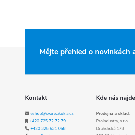
Zápatí
Mějte přehled o novinkách
Kontakt
Kde nás najde
eshop@svarecikukla.cz
Prodejna a sklad:
+420 725 72 72 79
Proindustry, s.r.o.
+420 325 531 058
Drahelická 178