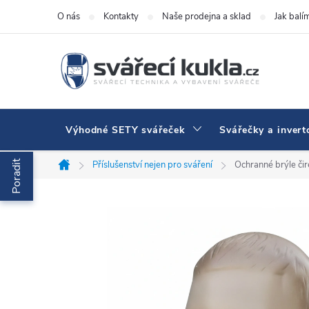
Přejít na obsah
O nás
Kontakty
Naše prodejna a sklad
Jak balí
Výhodné SETY svářeček
Svářečky a invert
Poradit
Příslušenství nejen pro sváření
Ochranné brýle či
Domů